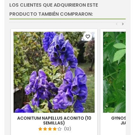
LOS CLIENTES QUE ADQUIRIERON ESTE
PRODUCTO TAMBIÉN COMPRARON:
<
>
favorite_border
ACONITUM NAPELLUS ACONITO (10
GYNOSTEM
SEMILLAS)
JIAOG
(12)