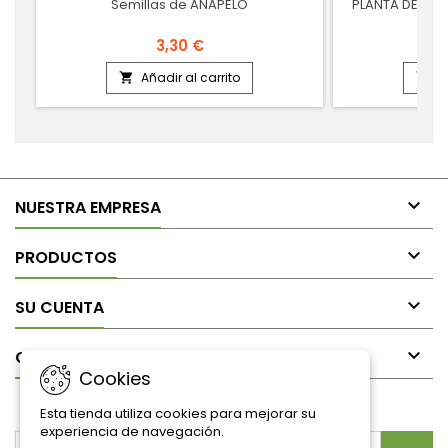
Semillas de ANAPELO
PLANTA DE INM
3,30 €
Añadir al carrito
A



NUESTRA EMPRESA

PRODUCTOS

SU CUENTA

CONTACTO
Cookies
BOLETÍN
Esta tienda utiliza cookies para mejorar su
experiencia de navegación.