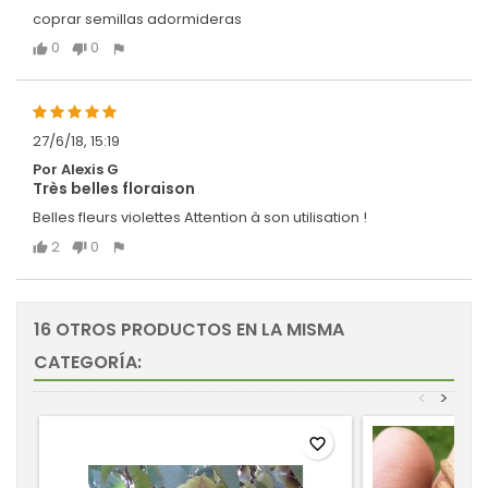
coprar semillas adormideras
0
0
27/6/18, 15:19
Por Alexis G
Très belles floraison
Belles fleurs violettes Attention à son utilisation !
2
0
16 OTROS PRODUCTOS EN LA MISMA
CATEGORÍA:
<
>
favorite_border