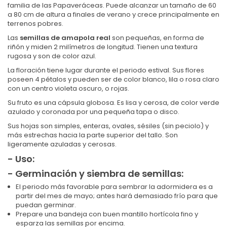
familia de las Papaveráceas. Puede alcanzar un tamaño de 60
a 80 cm de altura a finales de verano y crece principalmente en
terrenos pobres.
Las
semillas de amapola real
son pequeñas, en forma de
riñón y miden 2 milímetros de longitud. Tienen una textura
rugosa y son de color azul.
La floración tiene lugar durante el periodo estival. Sus flores
poseen 4 pétalos y pueden ser de color blanco, lila o rosa claro
con un centro violeta oscuro, o rojas.
Su fruto es una cápsula globosa. Es lisa y cerosa, de color verde
azulado y coronada por una pequeña tapa o disco.
Sus hojas son simples, enteras, ovales, sésiles (sin peciolo) y
más estrechas hacia la parte superior del tallo. Son
ligeramente azuladas y cerosas.
- Uso:
- Germinación y siembra de semillas:
El periodo más favorable para sembrar la adormidera es a
partir del mes de mayo; antes hará demasiado frío para que
puedan germinar.
Prepare una bandeja con buen mantillo hortícola fino y
esparza las semillas por encima.