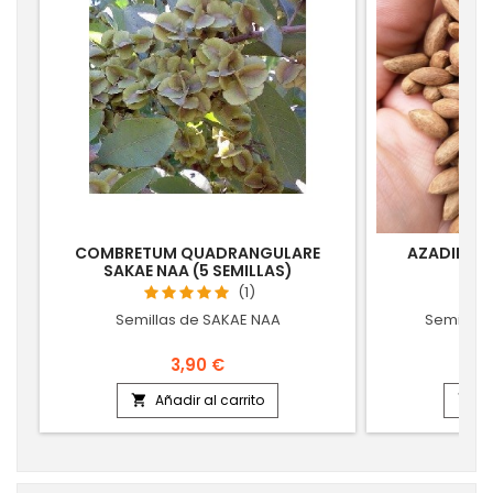
COMBRETUM QUADRANGULARE
AZADIRACH
SAKAE NAA (5 SEMILLAS)
(1)
Semillas de SAKAE NAA
Semillas
3,90 €
Añadir al carrito
A

