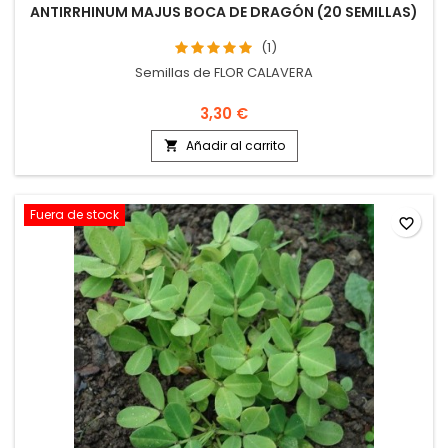
ANTIRRHINUM MAJUS BOCA DE DRAGÓN (20 SEMILLAS)
(1)
Semillas de FLOR CALAVERA
3,30 €
Añadir al carrito

Fuera de stock
favorite_border