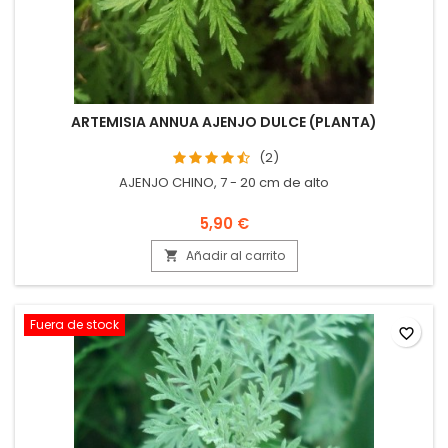
ARTEMISIA ANNUA AJENJO DULCE (PLANTA)
(2)
AJENJO CHINO, 7 - 20 cm de alto
5,90 €
Añadir al carrito

Fuera de stock
favorite_border