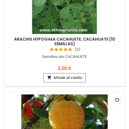
ARACHIS HYPOGAEA CACAHUETE, CACAHUATE (10
SEMILLAS)
(2)
Semillas de CACAHUETE
3,30 €
Añadir al carrito

favorite_border