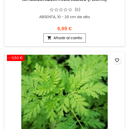
(0)
ABSENTA, 10 - 20 cm de alto
6,99 €
Añadir al carrito

- 0,50 €
favorite_border