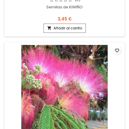
Semillas de KIWIÑO
3,45 €
Añadir al carrito

favorite_border