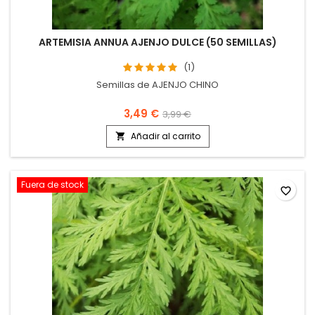
ARTEMISIA ANNUA AJENJO DULCE (50 SEMILLAS)
(1)
Semillas de AJENJO CHINO
3,49 €
3,99 €
Añadir al carrito

Fuera de stock
favorite_border