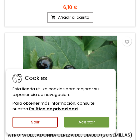
6,10 €
Añadir al carrito

favorite_border
Cookies
Esta tienda utiliza cookies para mejorar su
experiencia de navegación.
Para obtener más información, consulte
nuestra
Política de privacidad
.
Salir
Aceptar
ATROPA BELLADONNA CEREZA DEL DIABLO (20 SEMILLAS)