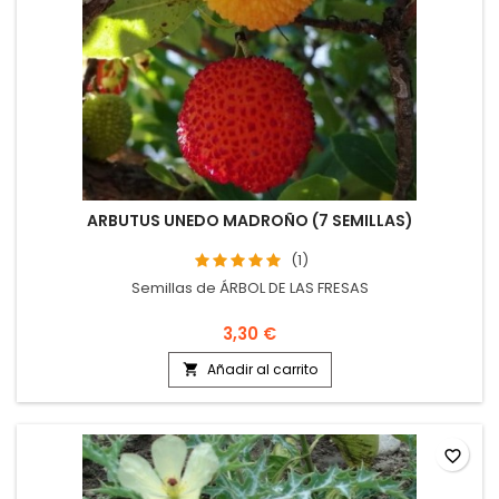
ARBUTUS UNEDO MADROÑO (7 SEMILLAS)
(1)
Semillas de ÁRBOL DE LAS FRESAS
3,30 €
Añadir al carrito

favorite_border