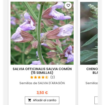
favorite_border
SALVIA OFFICINALIS SALVIA COMÚN
CHENOPOD
(15 SEMILLAS)
BLANCO
(2)
Semillas de SALVIA D'ARAGÓN
Semillas d
3,50 €
Añadir al carrito
A

