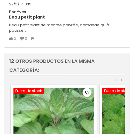
27/5/17, 0:15
Por Yves
Beau petit plant
Beau petit plant de menthe poivrée, demande qu'à
pousser.
2
0
12 OTROS PRODUCTOS EN LA MISMA
CATEGORÍA:
<
>
Fuera de stock
Fuera de stock
favorite_border