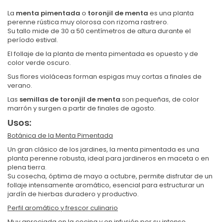
La
menta pimentada
o
toronjil de menta
es una planta
perenne rústica muy olorosa con rizoma rastrero.
Su tallo mide de 30 a 50 centímetros de altura durante el
período estival.
El follaje de la planta de menta pimentada es opuesto y de
color verde oscuro.
Sus flores violáceas forman espigas muy cortas a finales de
verano.
Las
semillas de toronjil de menta
son pequeñas, de color
marrón y surgen a partir de finales de agosto.
Usos:
Botánica de la Menta Pimentada
Un gran clásico de los jardines, la menta pimentada es una
planta perenne robusta, ideal para jardineros en maceta o en
plena tierra.
Su cosecha, óptima de mayo a octubre, permite disfrutar de un
follaje intensamente aromático, esencial para estructurar un
jardín de hierbas duradero y productivo.
Perfil aromático y frescor culinario
Muy apreciada en la cocina y en infusión por su intenso