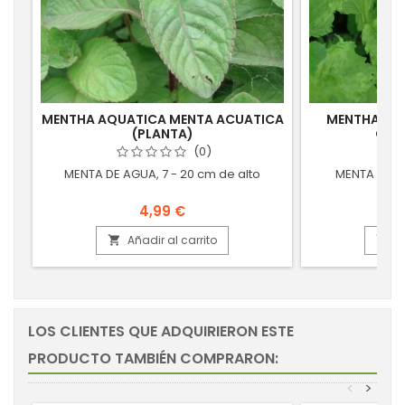
MENTHA AQUATICA MENTA ACUATICA
MENTHA SPI
(PLANTA)
CRIS
(0)
MENTA DE AGUA, 7 - 20 cm de alto
MENTA CRISP
4,99 €
Añadir al carrito
A


LOS CLIENTES QUE ADQUIRIERON ESTE
PRODUCTO TAMBIÉN COMPRARON:
<
>