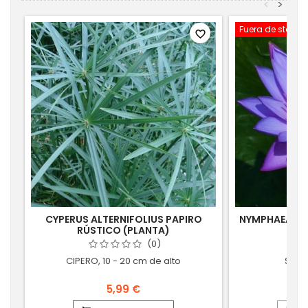
<
>
Fuera de stock
favorite_border
CYPERUS ALTERNIFOLIUS PAPIRO
NYMPHAEA CAE
RÚSTICO (PLANTA)
(0)
CIPERO, 10 - 20 cm de alto
Semi
5,99 €