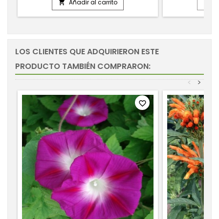
Añadir al carrito
A


LOS CLIENTES QUE ADQUIRIERON ESTE
PRODUCTO TAMBIÉN COMPRARON:
<
>
favorite_border