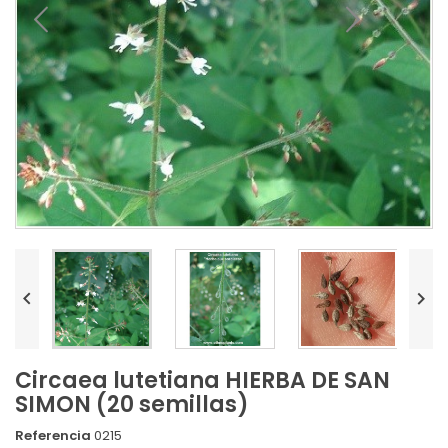


Circaea lutetiana HIERBA DE SAN
SIMON (20 semillas)
Referencia
0215