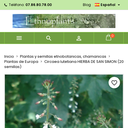

Teléfono:
07.86.80.78.00
Blog
Español
×
×
×
Mes listes d'envies
Crear lista de deseos
Iniciar sesión
Créer une nouvelle liste
add_circle_outline
Debe iniciar sesión para guardar productos en su
Nombre de la lista de deseos
lista de deseos.
0



Cancelar
Iniciar sesión
Cancelar
Crear lista de deseos
Inicio
Plantas y semillas etnobotanicas, chamanicas
Plantas de Europa
Circaea lutetiana HIERBA DE SAN SIMON (20
semillas)
favorite_border