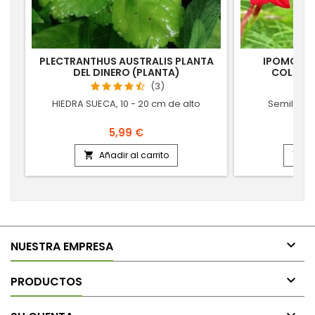
PLECTRANTHUS AUSTRALIS PLANTA
IPOMOEA 
DEL DINERO (PLANTA)
COLORAD
(3)
HIEDRA SUECA, 10 - 20 cm de alto
Semillas 
5,99 €
Añadir al carrito
A



NUESTRA EMPRESA

PRODUCTOS