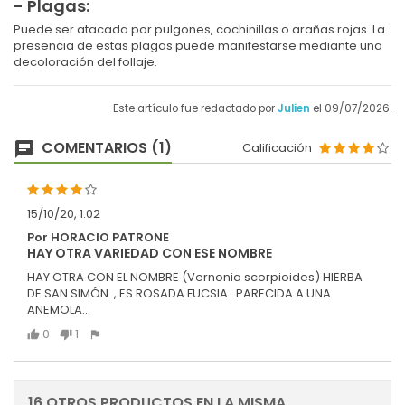
- Plagas:
Puede ser atacada por pulgones, cochinillas o arañas rojas. La
presencia de estas plagas puede manifestarse mediante una
decoloración del follaje.
Este artículo fue redactado por
Julien
el 09/07/2026.
COMENTARIOS (1)
Calificación
15/10/20, 1:02
Por HORACIO PATRONE
HAY OTRA VARIEDAD CON ESE NOMBRE
HAY OTRA CON EL NOMBRE (Vernonia scorpioides) HIERBA
DE SAN SIMÓN ., ES ROSADA FUCSIA ..PARECIDA A UNA
ANEMOLA...
0
1
16 OTROS PRODUCTOS EN LA MISMA