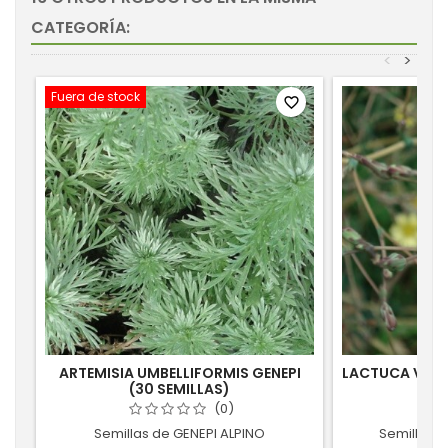
CATEGORÍA:
<
>
Fuera de stock
favorite_border
ARTEMISIA UMBELLIFORMIS GENEPI
LACTUCA VIRO
(30 SEMILLAS)
(1
(0)
Semillas de GENEPI ALPINO
Semillas 