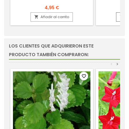
4,95 €
Añadir al carrito
A


LOS CLIENTES QUE ADQUIRIERON ESTE
PRODUCTO TAMBIÉN COMPRARON:
<
>
favorite_border