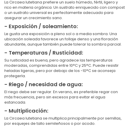
La Circaea lutetiana prefiere un suelo húmedo, fértil, ligero y
rico en materia orgánica. Un sustrato enriquecido con compost
o un sustrato universal es perfectamente adecuado para
asegurar un crecimiento sano.
- Exposición / soleamiento:
Le gusta una exposición a pleno sol o a media sombra. Una
ubicación soleada favorece un follaje denso y una floración
abundante, aunque también puede tolerar la sombra parcial.
- Temperaturas / Rusticidad:
Su rusticidad es buena, pero agradece las temperaturas
moderadas, comprendidas entre 10°C y 25°C. Puede resistir
heladas ligeras, pero por debajo de los -10°C se aconseja
protegerla.
- Riego / necesidad de agua:
El riego debe ser regular. En verano, es preferible regar con
más frecuencia, pero sin excesos para evitar el agua
estancada.
- Multiplicación:
La Circaea lutetiana se multiplica principalmente por semillas,
por esquejes de tallo semileñosos o por acodo.