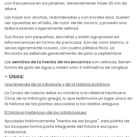
con frecuencia en los jardines. Generalmente mide 30 cm de
altura.
Las hojas son anchas, redondeadas y con bordes lisos. Suelen
ser opuestas en el tallo, de color verde oscuro, y poseen una
textura blanda o ligeramente vellosa.
Sus flores son pequeñas, discretas y están agrupadas en
inflorescencias en forma de panículas. Son de color blanco, a
veces ligeramente rosado, con cuatro pétalos finos. La
floración se extiende generalmente de junio a septiembre.
Las
semillas de la hierba de los encantos
son vellosas, tienen
forma de gota de agua y miden solo 4 milímetros de longitud.
- Usos:
Una leyenda de la mitología y de la historia botánica
La Circea de Lutecia debe su nombre a la célebre hechicera
Circe de la mitología griega, lo que testimonia un lugar único en
la historia de las plantas asociadas a los relatos antiguos.
El folclore misterioso de los sotobosques
Apodada históricamente "hierba de las brujas", esta planta de
los bosques forma parte integrante del folclore europeo
tradicional.