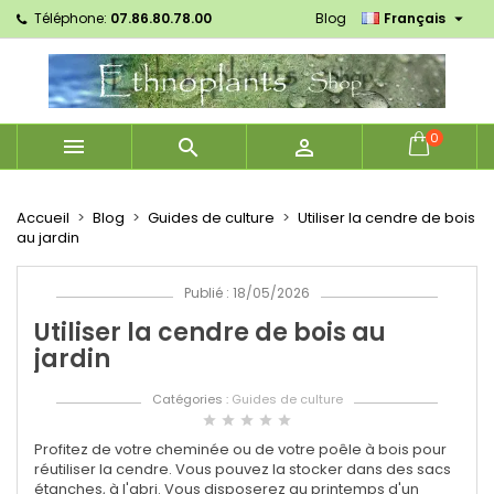

Téléphone:
07.86.80.78.00
Blog
Français
×
×
×
×
Mes listes d'envies
((modalTitle))
Créer une liste d'envies
Connexion
Créer une nouvelle liste
add_circle_outline
((confirmMessage))
Vous devez être connecté pour ajouter des produits
Nom de la liste d'envies
à votre liste d'envies.
0



((cancelText))
((modalDeleteText))
Annuler
Connexion
Annuler
Créer une liste d'envies
Accueil
Blog
Guides de culture
Utiliser la cendre de bois
au jardin
Publié : 18/05/2026
Utiliser la cendre de bois au
jardin
Catégories :
Guides de culture
star
star
star
star
star
Profitez de votre
cheminée ou de votre poêle à bois
pour
réutiliser la cendre. Vous pouvez la
stocker dans des sacs
étanches, à l'abri. Vous disposerez au printemps d'un