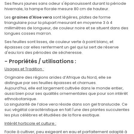
Ses fleurs jaunes sans odeur s'épanouissent durant la période
hivernale, la hampe florale mesure 80 cm de hauteur.
Les
graines d'Aloe vera
sont légères, plates de forme
triangulaire pour la plupart mesurant en moyenne 3 à 4
millimètres de longueur, de couleur noire et se situent dans des
longues cosses marron.
Ses feuilles sont lisses, de couleur verte à point blanc, et
épaisses car elles renferment un gel qui lui sert de réserve
d'eau lors des périodes de sécheresse.
- Propriétés / utilisations :
Usages et Tradition :
Originaire des régions arides d’Afrique du Nord, elle se
distingue par ses feuilles épaisses et charnues.
Aujourd’hui, elle est largement cultivée dans le monde entier,
aussi bien pour ses qualités ornementales que pour son intérêt
ethnobotanique.
La singularité de l’aloe vera réside dans son gel translucide. Ce
suc végétal caractéristique en fait l'une des plantes succulentes
les plus célèbres et étudiées de la flore exotique.
Intérêt horticole et culture :
Facile à cultiver, peu exigeant en eau et parfaitement adapté à