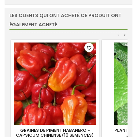
LES CLIENTS QUI ONT ACHETÉ CE PRODUIT ONT
ÉGALEMENT ACHETÉ :
<
>
favorite_border
GRAINES DE PIMENT HABANERO -
PLANT DE 
CAPSICUM CHINENSE (10 SEMENCES)
JAPO