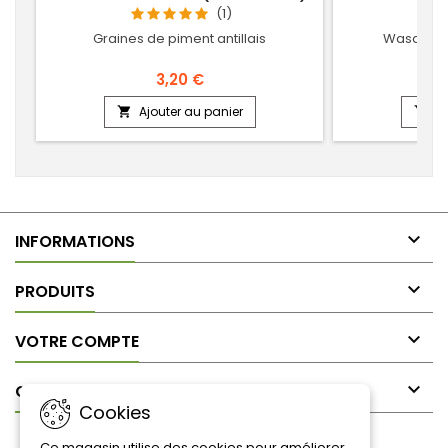
(1)
Graines de piment antillais
Wasabi, 5
3,20 €
Ajouter au panier
Aj



INFORMATIONS

PRODUITS

VOTRE COMPTE

CONTACT
Cookies
LETTRE D'INFORMATIONS
Ce magasin utilise des cookies pour améliorer