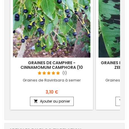
GRAINES DE CAMPHRE -
GRAINES DE B
CINNAMOMUM CAMPHORA (10
ZEBRIN
SEMENCES)
(1)
Graines de Ravintsara à semer
Graines de 
3,10 €
Ajouter au panier
Aj

