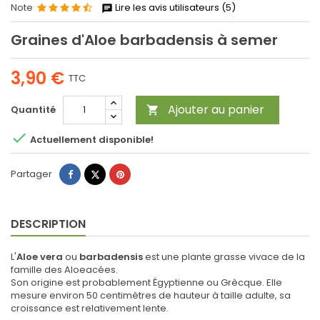
Note
Lire les avis utilisateurs (5)
Graines d'Aloe barbadensis à semer
3,90 €
TTC
Ajouter au panier
Quantité


Actuellement disponible!
Partager
Tweet
Pinterest
Partager
DESCRIPTION
L'
Aloe vera
ou
barbadensis
est une plante grasse vivace de la
famille des Aloeacées.
Son origine est probablement Égyptienne ou Grècque. Elle
mesure environ 50 centimètres de hauteur à taille adulte, sa
croissance est relativement lente.