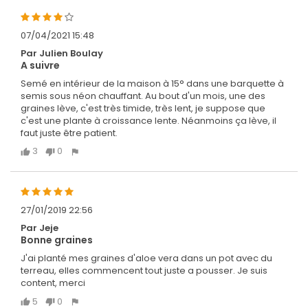
07/04/2021 15:48
Par Julien Boulay
A suivre
Semé en intérieur de la maison à 15° dans une barquette à
semis sous néon chauffant. Au bout d'un mois, une des
graines lève, c'est très timide, très lent, je suppose que
c'est une plante à croissance lente. Néanmoins ça lève, il
faut juste être patient.
3
0
27/01/2019 22:56
Par Jeje
Bonne graines
J'ai planté mes graines d'aloe vera dans un pot avec du
terreau, elles commencent tout juste a pousser. Je suis
content, merci
5
0