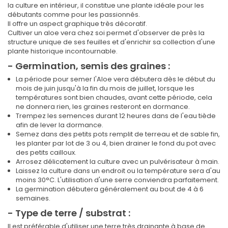
la culture en intérieur, il constitue une plante idéale pour les
débutants comme pour les passionnés.
Il offre un aspect graphique très décoratif.
Cultiver un aloe vera chez soi permet d'observer de près la
structure unique de ses feuilles et d'enrichir sa collection d'une
plante historique incontournable.
- Germination, semis des graines :
La période pour semer l'Aloe vera débutera dès le début du
mois de juin jusqu'à la fin du mois de juillet, lorsque les
températures sont bien chaudes, avant cette période, cela
ne donnera rien, les graines resteront en dormance.
Trempez les semences durant 12 heures dans de l'eau tiède
afin de lever la dormance.
Semez dans des petits pots remplit de terreau et de sable fin,
les planter par lot de 3 ou 4, bien drainer le fond du pot avec
des petits cailloux.
Arrosez délicatement la culture avec un pulvérisateur à main.
Laissez la culture dans un endroit ou la température sera d'au
moins 30°C. L'utilisation d'une serre conviendra parfaitement.
La germination débutera généralement au bout de 4 à 6
semaines.
- Type de terre / substrat :
Il est préférable d'utiliser une terre très drainante à base de