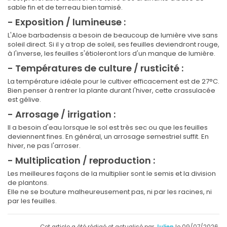
sable fin et de terreau bien tamisé.
- Exposition / lumineuse :
L'Aloe barbadensis a besoin de beaucoup de lumière vive sans
soleil direct. Si il y a trop de soleil, ses feuilles deviendront rouge,
à l'inverse, les feuilles s'étioleront lors d'un manque de lumière.
- Températures de culture / rusticité :
La température idéale pour le cultiver efficacement est de 27°C.
Bien penser à rentrer la plante durant l'hiver, cette crassulacée
est gélive.
- Arrosage / irrigation :
Il a besoin d'eau lorsque le sol est très sec ou que les feuilles
deviennent fines. En général, un arrosage semestriel suffit. En
hiver, ne pas l'arroser.
- Multiplication / reproduction :
Les meilleures façons de la multiplier sont le semis et la division
de plantons.
Elle ne se bouture malheureusement pas, ni par les racines, ni
par les feuilles.