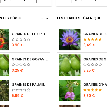
NTES D'ASIE
LES PLANTES D'AFRIQUE
<
>
GRAINES DE FLEUR DE PAON - CAESALPINIA...
3,90 €
3,49 €
GRAINES DE GOYAVIER - PSIDIUM GUAJAVA (20...
3,25 €
3,25 €
GRAINES DE PALMIER À BÉTEL - ARECA CATECHU...
5,99 €
3,30 €