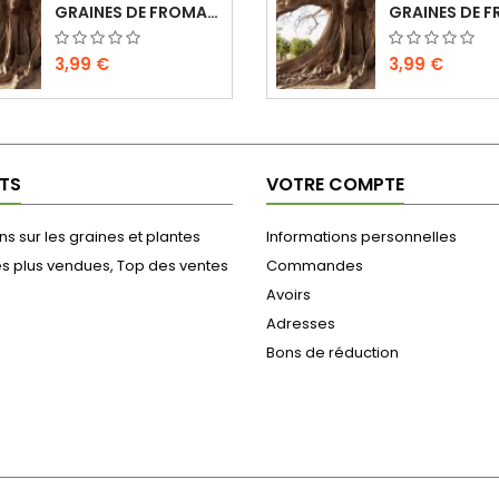
GRAINES DE FROMAGER - CEIBA PENTANDRA (10...
3,99 €
3,99 €
GRAINES DE GOTU KOLA - CENTELLA ASIATICA...
3,00 €
5,99 €
TS
VOTRE COMPTE
s sur les graines et plantes
Informations personnelles
GRAINES DE CAFÉIER ARABE - COFFEA ARABICA...
es plus vendues, Top des ventes
Commandes
Avoirs
3,45 €
3,99 €
Adresses
Bons de réduction
GRAINES DE BARBASCO - DIOSCOREA...
3,45 €
3,99 €
GRAINES DE DATURA METEL POURPRE (10 SEMENCES)