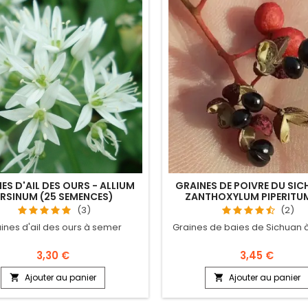
ES D'AIL DES OURS - ALLIUM
GRAINES DE POIVRE DU SIC
RSINUM (25 SEMENCES)
ZANTHOXYLUM PIPERITUM
SEMENCES)
(3)
(2)
ines d'ail des ours à semer
Graines de baies de Sichuan 
3,30 €
3,45 €
Ajouter au panier
Ajouter au panier

