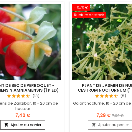
- 0,70 €
Rupture de stock
NT DE BEC DE PERROQUET -
PLANT DE JASMIN DE NUI
IENS NIAMNIAMENSIS (1 PIED)
CESTRUM NOCTURNUM (1 
(13)
(5)
ens de Zanzibar, 10 - 20 cm de
Galant nocturne, 10 - 20 cm de
hauteur
7,40 €
7,29 €
7,99 €
Ajouter au panier
Ajouter au panier

