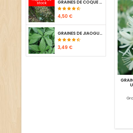
GRAINES DE COQUE DU LEVANT - ANAMIRTA COCCULUS (6 SEMENCES)
stock
4,50 €
GRAINES DE JIAOGULAN - GYNOSTEMMA PENTAPHYLLUM (10 SEMENCES)
3,49 €
GRAIN
U
Gra