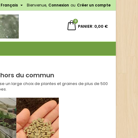

Français
Bienvenue,
Connexion
ou
Créer un compte
×
×
×
×
0
PANIER
0,00 €
)
n
s
s hors du commun
e un large choix de plantes et graines de plus de 500
ées.