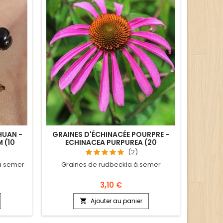
HUAN -
GRAINES D'ÉCHINACÉE POURPRE -
 (10
ECHINACEA PURPUREA (20
SEMENCES)
(2)
à semer
Graines de rudbeckia à semer
3,10 €
Ajouter au panier
