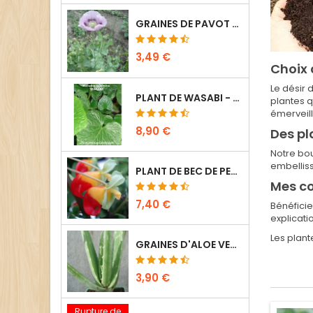
GRAINES DE PAVOT SOMNIFÈRE - PAPAVER SOMNIFERUM (50 SEMENCES)
3,49 €
Choix 
Le désir 
PLANT DE WASABI - WASABIA JAPONICA (1 PIED)
plantes q
émerveill
8,90 €
Des p
Notre bo
embelliss
PLANT DE BEC DE PERROQUET - IMPATIENS NIAMNIAMENSIS (1 PIED)
Mes co
7,40 €
Bénéficie
explicati
Les plant
GRAINES D'ALOE VERA - BARBADENSIS (10 SEMENCES)
3,90 €
Rupture de