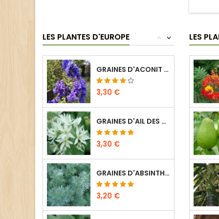
LES PLANTES D'EUROPE
LES PLA
<
>
GRAINES D'ACONIT NAPEL - ACONITUM NAPELLUS...
3,30 €
GRAINES D'AIL DES OURS - ALLIUM URSINUM...
3,30 €
GRAINES D'ABSINTHE - ARTEMISIA ABSINTHIUM...
3,20 €