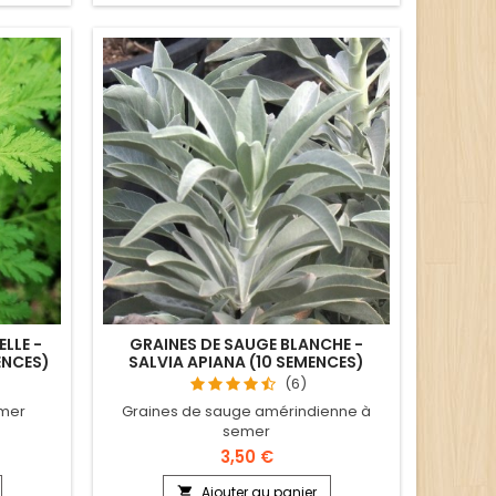
LLE -
GRAINES DE SAUGE BLANCHE -
ENCES)
SALVIA APIANA (10 SEMENCES)
(6)
emer
Graines de sauge amérindienne à
semer
3,50 €
Ajouter au panier
