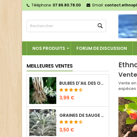
Téléphone:
07.86.80.78.00
Email:
contact.ethnop
M
(
C
C
Rechercher
add_circle_outline
((
Vo
No
d'e
NOS PRODUITS
FORUM DE DISCUSSION
Ethno
MEILLEURES VENTES
Vente
BULBES D'AIL DES OURS - ALLIUM URSINUM (3 GOUSSES)
Vente en 
espèces v
3,99 €
GRAINES DE SAUGE BLANCHE - SALVIA APIANA (10 SEMENCES)
3,50 €