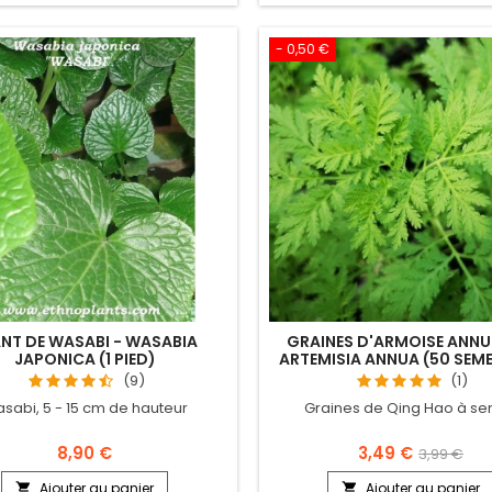
- 0,50 €
NT DE WASABI - WASABIA
GRAINES D'ARMOISE ANNUE
JAPONICA (1 PIED)
ARTEMISIA ANNUA (50 SEM
(9)
(1)
sabi, 5 - 15 cm de hauteur
Graines de Qing Hao à s
8,90 €
3,49 €
3,99 €
Ajouter au panier
Ajouter au panier

