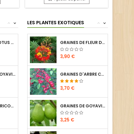
LES PLANTES EXOTIQUES
<
>
<
>
GRAINES DE LOTUS BLEU - NYMPHAEA CAERULEA...
GRAINES DE FLEUR DE PAON - CAESALPINIA...
3,90 €
GRAINES DE GOYAVIER - PSIDIUM GUAJAVA (20...
GRAINES D'ARBRE CORAIL - ERYTHRINA INDICA...
3,70 €
GRAINES D'HARICOT SABRE - CANAVALIA ROSEA...
GRAINES DE GOYAVIER - PSIDIUM GUAJAVA (20...
3,25 €