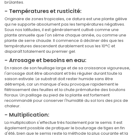
brûlantes.
- Températures et rusticité:
Originaire de zones tropicales, ce datura est une plante gélive
qui ne supporte absolument pas les températures négatives.
Sous nos latitudes, il est généralement cultivé comme une
plante annuelle que l'on sème chaque année, ou comme une
plante de serre chaude. Il commence à décliner dès que les
températures descendent durablement sous les 10°C et
disparaît totalement au premier gel.
- Arrosage et besoins en eau:
En raison de son feuillage large et de sa croissance vigoureuse,
l'arrosage doit être abondant et très régulier durant toute la
saison estivale. Le substrat doit rester humide sans être
détrempé, car un manque d'eau provoque rapidement le
flétrissement des feuilles et la chute prématurée des boutons
floraux. Un paillage au pied de la plante est fortement
recommandé pour conserver l'humidité du sol lors des pics de
chaleur.
- Multiplication:
La multiplication s'effectue très facilement par le semis. Il est
également possible de pratiquer le bouturage de tiges en fin
d'été, bien que le semis reste la méthode la plus courante et la