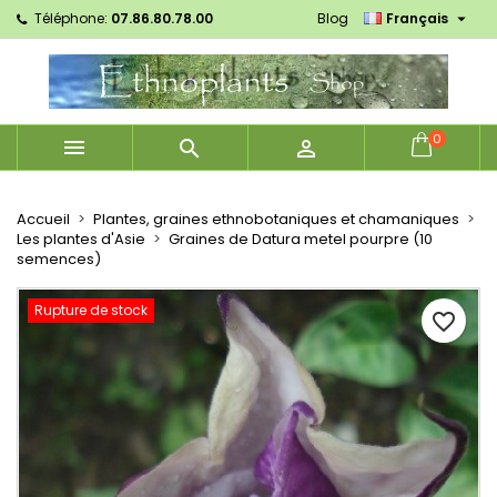

Téléphone:
07.86.80.78.00
Blog
Français
×
×
×
Mes listes d'envies
Créer une liste d'envies
Connexion
Créer une nouvelle liste
add_circle_outline
Vous devez être connecté pour ajouter des produits
Nom de la liste d'envies
à votre liste d'envies.
0



Annuler
Connexion
Annuler
Créer une liste d'envies
Accueil
Plantes, graines ethnobotaniques et chamaniques
Les plantes d'Asie
Graines de Datura metel pourpre (10
semences)
Rupture de stock
favorite_border