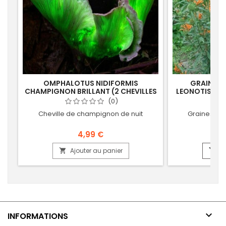
OMPHALOTUS NIDIFORMIS
GRAINES D
CHAMPIGNON BRILLANT (2 CHEVILLES
LEONOTIS LEO
DE MYCELIUM)
(0)
Cheville de champignon de nuit
Graines de
4,99 €
Ajouter au panier
Aj



INFORMATIONS