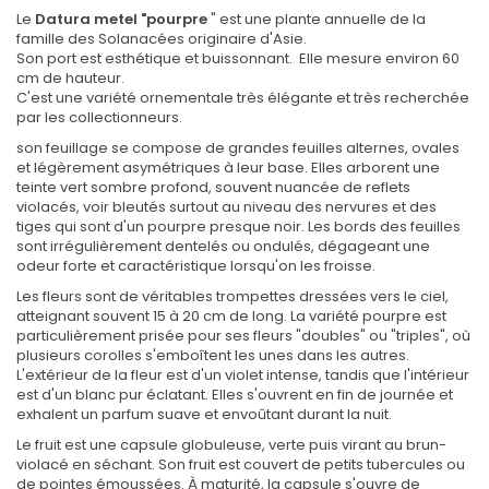
Le
Datura metel "pourpre
" est une plante annuelle de la
famille des Solanacées originaire d'Asie.
Son port est esthétique et buissonnant. Elle mesure environ 60
cm de hauteur.
C'est une variété ornementale très élégante et très recherchée
par les collectionneurs.
son feuillage se compose de grandes feuilles alternes, ovales
et légèrement asymétriques à leur base. Elles arborent une
teinte vert sombre profond, souvent nuancée de reflets
violacés, voir bleutés surtout au niveau des nervures et des
tiges qui sont d'un pourpre presque noir. Les bords des feuilles
sont irrégulièrement dentelés ou ondulés, dégageant une
odeur forte et caractéristique lorsqu'on les froisse.
Les fleurs sont de véritables trompettes dressées vers le ciel,
atteignant souvent 15 à 20 cm de long. La variété pourpre est
particulièrement prisée pour ses fleurs "doubles" ou "triples", où
plusieurs corolles s'emboîtent les unes dans les autres.
L'extérieur de la fleur est d'un violet intense, tandis que l'intérieur
est d'un blanc pur éclatant. Elles s'ouvrent en fin de journée et
exhalent un parfum suave et envoûtant durant la nuit.
Le fruit est une capsule globuleuse, verte puis virant au brun-
violacé en séchant. Son fruit est couvert de petits tubercules ou
de pointes émoussées. À maturité, la capsule s'ouvre de