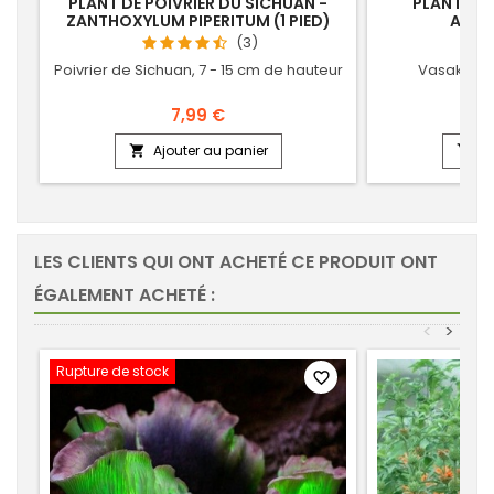
PLANT DE POIVRIER DU SICHUAN -
PLANT DE 
ZANTHOXYLUM PIPERITUM (1 PIED)
ADHA
(3)
Poivrier de Sichuan, 7 - 15 cm de hauteur
Vasaka, 10
7,99 €
Ajouter au panier
Aj


LES CLIENTS QUI ONT ACHETÉ CE PRODUIT ONT
ÉGALEMENT ACHETÉ :
<
>
Rupture de stock
favorite_border