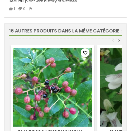
Beautful plant with history of witches
1
0
16 AUTRES PRODUITS DANS LA MÊME CATÉGORIE :
<
>
favorite_border