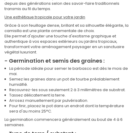
depuis des générations selon des savoir-faire traditionnels
transmis au fil du temps.
Une esthétique tropicale pour votre jardin
Grâce à son feuillage dense, brillant et sa silhouette élégante, la
camisilla est une plante ornementale de choix.
Elle permet d'ajouter une touche d'exotisme graphique et
authentique à vos espaces extérieurs ou jardins tropicaux,
transformant votre aménagement paysager en un sanctuaire
végétal luxuriant.
- Germination et semis des graines :
La période idéale pour semer le barbasco est dès le mois de
mai.
Semez les graines dans un pot de tourbe préalablement
humidifié.
Recouvrez-les sous seulement 2 à 3 millimètres de substrat.
Tassez délicatement la terre.
Arrosez manuellement par pulvérisation.
Pour finir, placez le pot dans un endroit dont la température
sera d'au moins 25°C.
La germination commencera généralement au bout de 4 à 6
semaines.