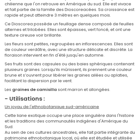
chilienne que l'on retrouve en Amérique du sud. Elle est vivace
et fait partie de la famille des Dioscoreacées. Sa croissance est
rapide et peut atteindre 3 mètres en quelques mois.
Ce Dioscorea possède un feuillage dense composé de feuilles
alternes et trilobées. Elles sont épaisses, vert foncé, et ont une
texture cireuse voir brillante.
Les fleurs sont petites, regroupées en inflorescences. Elles sont
de couleur verdâtre, avec une structure délicate et discrète. La
floraison intervient en fin d'été jusqu'en automne.
Ses fruits sont des capsules ou des baies sphériques contenant
plusieurs graines. Lorsqu’ils mûrissent, ils prennent une couleur
brune et s’ouvrent pour libérer les graines ailées ou aplaties,
facilitant la dispersion par le vent.
Les
graines de camisilla
sont marron et allongées.
- Utilisations :
Un joyau de l'ethnobotanique sud-américaine
Cette liane exotique occupe une place singulière dans l'histoire
et les traditions des communautés indigènes d'Amérique du
Sud.
Au sein de ces cultures ancestrales, elle fait partie intégrante du
patrimoine ethnobotanique local, où elle est étudiée et utilisée