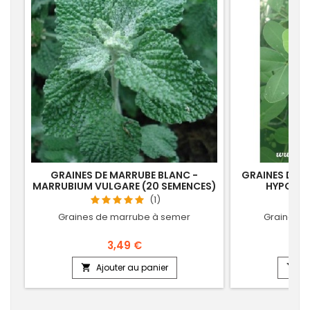
GRAINES DE MARRUBE BLANC -
GRAINES DE C
MARRUBIUM VULGARE (20 SEMENCES)
HYPOGAE
(1)
Graines de marrube à semer
Graines d
3,49 €
Ajouter au panier
Aj

