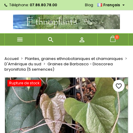

Téléphone:
07.86.80.78.00
Blog
Français
×
×
×
Mes listes d'envies
Créer une liste d'envies
Connexion
Créer une nouvelle liste
add_circle_outline
Vous devez être connecté pour ajouter des produits
Nom de la liste d'envies
à votre liste d'envies.
0



Annuler
Connexion
Annuler
Créer une liste d'envies
Accueil
Plantes, graines ethnobotaniques et chamaniques
D'Amérique du sud
Graines de Barbasco - Dioscorea
bryoniifolia (5 semences)
Rupture de stock
favorite_border