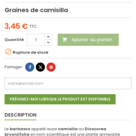
Graines de camisilla
3,45 €
TTC
Ajouter au panier
Quantité


Rupture de stock
Partager
Tweet
Pinterest
Partager
PRÉVENEZ-MOI LORSQUE LE PRODUIT EST DISPONIBLE
DESCRIPTION
Le
barbasco
appelé aussi
camisilla
ou
Dioscorea
bryoniifolia
en nom scientifique est une plante grimpante