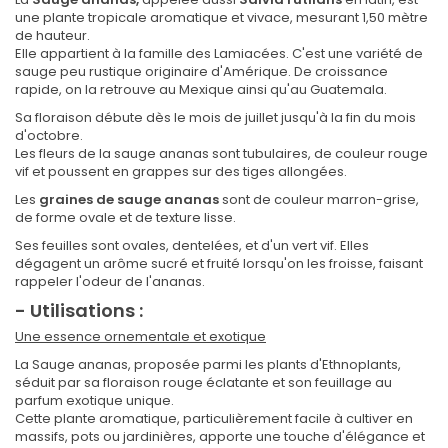
une plante tropicale aromatique et vivace, mesurant 1,50 mètre
de hauteur.
Elle appartient à la famille des Lamiacées. C'est une variété de
sauge peu rustique originaire d'Amérique. De croissance
rapide, on la retrouve au Mexique ainsi qu'au Guatemala.
Sa floraison débute dès le mois de juillet jusqu'à la fin du mois
d'octobre.
Les fleurs de la sauge ananas sont tubulaires, de couleur rouge
vif et poussent en grappes sur des tiges allongées.
Les
graines de sauge ananas
sont de couleur marron-grise,
de forme ovale et de texture lisse.
Ses feuilles sont ovales, dentelées, et d'un vert vif. Elles
dégagent un arôme sucré et fruité lorsqu'on les froisse, faisant
rappeler l'odeur de l'ananas.
- Utilisations :
Une essence ornementale et exotique
La Sauge ananas, proposée parmi les plants d'Ethnoplants,
séduit par sa floraison rouge éclatante et son feuillage au
parfum exotique unique.
Cette plante aromatique, particulièrement facile à cultiver en
massifs, pots ou jardinières, apporte une touche d'élégance et