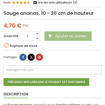
Note
Lire les avis utilisateurs (3)
Sauge ananas, 10 - 20 cm de hauteur
4,70 €
TTC
Ajouter au panier
Quantité


Rupture de stock
Partager
Tweet
Pinterest
Partager
PRÉVENEZ-MOI LORSQUE LE PRODUIT EST DISPONIBLE
DESCRIPTION
La
Sauge ananas,
appelée aussi
Salvia rutilans
en latin, est