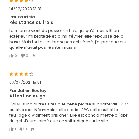
14/02/2023 13:31
Par Patricia
Résistance au froid
La mienne vient de passer un hiver jusqu’à moins 10 en
extérieur mi protégé et là, mi-février, elle repousse de la
base. Mais toutes les branches ont séché, j’ai presque cru
qu’elle n’avait pas résisté, mais si!
0
0
07/04/2021 15:51
Par Julien Boulay
Attention au gel..
J'ai vu sur d'autres sites que cette plante supporterait -7°C
au plus bas. Néanmoins elle a pris -3°C cette nuit et le
feuillage a vraiment pris cher. Elle est donc à mettre à l'abri
du gel. J'aurai aimé que ce soit indiqué sur le site.
1
0