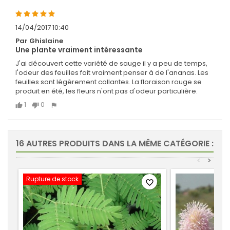
14/04/2017 10:40
Par Ghislaine
Une plante vraiment intéressante
J'ai découvert cette variété de sauge il y a peu de temps,
l'odeur des feuilles fait vraiment penser à de l'ananas. Les
feuilles sont légèrement collantes. La floraison rouge se
produit en été, les fleurs n'ont pas d'odeur particulière.
1
0
16 AUTRES PRODUITS DANS LA MÊME CATÉGORIE :
<
>
Rupture de stock
favorite_border