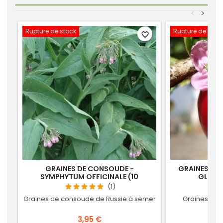
<
>
Rupture de stock
Rupture de stoc
favorite_border
GRAINES DE CONSOUDE -
GRAINES D'A
SYMPHYTUM OFFICINALE (10
GLABRA
SEMENCES)
(1)
Graines de consoude de Russie à semer
Graines de 
3,95 €