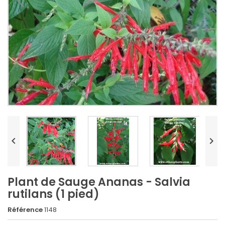


Plant de Sauge Ananas - Salvia
rutilans (1 pied)
Référence
1148