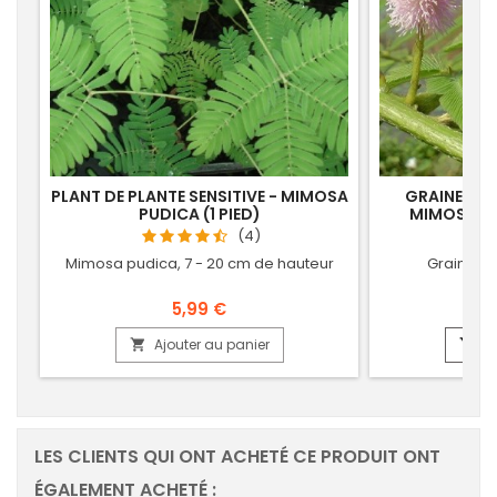
PLANT DE PLANTE SENSITIVE - MIMOSA
GRAINES DE
PUDICA (1 PIED)
MIMOSA PI
(4)
Mimosa pudica, 7 - 20 cm de hauteur
Graines d
5,99 €
Ajouter au panier
Aj


LES CLIENTS QUI ONT ACHETÉ CE PRODUIT ONT
ÉGALEMENT ACHETÉ :