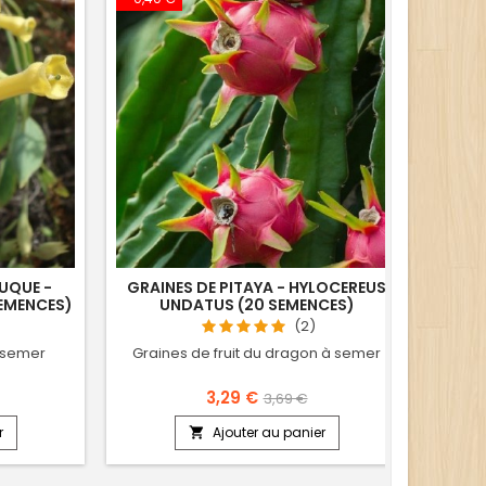
UQUE -
GRAINES DE PITAYA - HYLOCEREUS
GRAI
EMENCES)
UNDATUS (20 SEMENCES)
C
(2)
 semer
Graines de fruit du dragon à semer
G
3,29 €
3,69 €
r
Ajouter au panier
