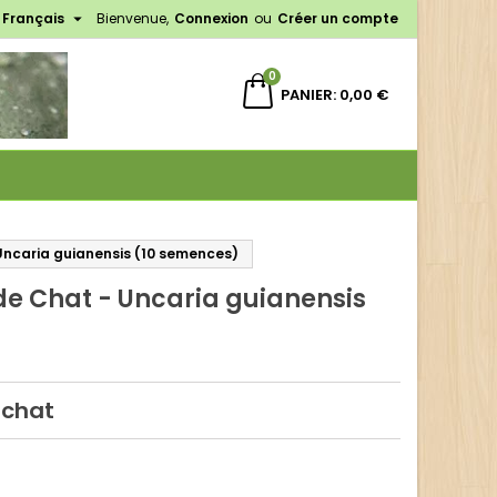

Français
Bienvenue,
Connexion
ou
Créer un compte
×
×
×
0
PANIER
0,00 €
n
s
 Uncaria guianensis (10 semences)
 de Chat - Uncaria guianensis
 chat