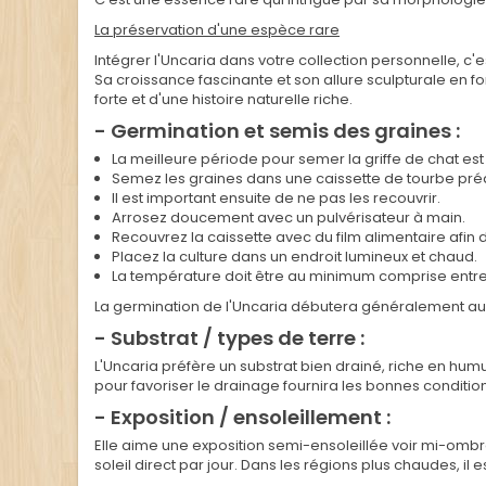
La préservation d'une espèce rare
Intégrer l'Uncaria dans votre collection personnelle, 
Sa croissance fascinante et son allure sculpturale en f
forte et d'une histoire naturelle riche.
- Germination et semis des graines :
La meilleure période pour semer la griffe de chat es
Semez les graines dans une caissette de tourbe pré
Il est important ensuite de ne pas les recouvrir.
Arrosez doucement avec un pulvérisateur à main.
Recouvrez la caissette avec du film alimentaire afin
Placez la culture dans un endroit lumineux et chaud.
La température doit être au minimum comprise entre
La germination de l'Uncaria débutera généralement au b
- Substrat / types de terre :
L'Uncaria préfère un substrat bien drainé, riche en hu
pour favoriser le drainage fournira les bonnes conditio
- Exposition / ensoleillement :
Elle aime une exposition semi-ensoleillée voir mi-ombre
soleil direct par jour. Dans les régions plus chaudes, il 