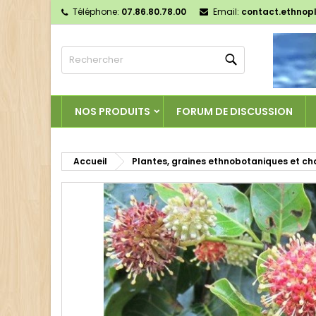
Téléphone:
07.86.80.78.00
Email:
contact.ethnop
M
C
C
Rechercher
add_circle_outline
Vo
No
d'e
NOS PRODUITS
FORUM DE DISCUSSION
Accueil
Plantes, graines ethnobotaniques et c