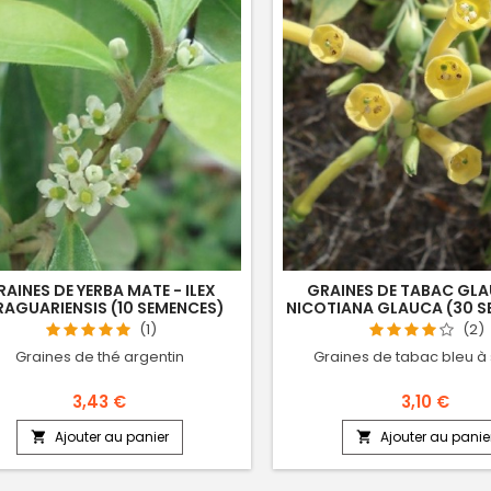
AINES DE YERBA MATE - ILEX
GRAINES DE TABAC GLA
RAGUARIENSIS (10 SEMENCES)
NICOTIANA GLAUCA (30 S
(1)
(2)
Graines de thé argentin
Graines de tabac bleu à
3,43 €
3,10 €
Ajouter au panier
Ajouter au panie

