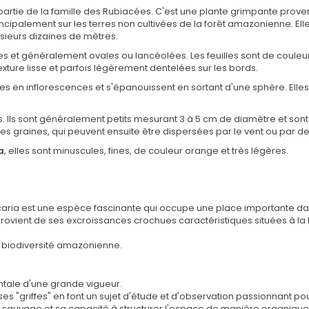
t partie de la famille des Rubiacées. C'est une plante grimpante pro
cipalement sur les terres non cultivées de la forêt amazonienne. Ell
sieurs dizaines de mètres.
 et généralement ovales ou lancéolées. Les feuilles sont de couleur v
exture lisse et parfois légèrement dentelées sur les bords.
pées en inflorescences et s'épanouissent en sortant d'une sphère. Elles
s. Ils sont généralement petits mesurant 3 à 5 cm de diamètre et sont 
les graines, qui peuvent ensuite être dispersées par le vent ou par d
a
, elles sont minuscules, fines, de couleur orange et très légères.
ncaria est une espèce fascinante qui occupe une place importante dans
rovient de ses excroissances crochues caractéristiques situées à la 
la biodiversité amazonienne.
ntale d'une grande vigueur.
s "griffes" en font un sujet d'étude et d'observation passionnant pour 
e sauvage et sa capacité à structurer l'espace de manière organique