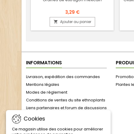
3,29 €
Ajouter au panier

INFORMATIONS
PRODUI
Livraison, expédition des commandes
Promotion
Mentions légales
Plantes l
Modes de règlement
Conditions de ventes du site ethnoplants
Liens partenaires et forum de discussions
formulaire de rétractation
Cookies
Julien, l'âme d'Ethnoplants : 25 ans de
Ce magasin utilise des cookies pour améliorer
passion végétale