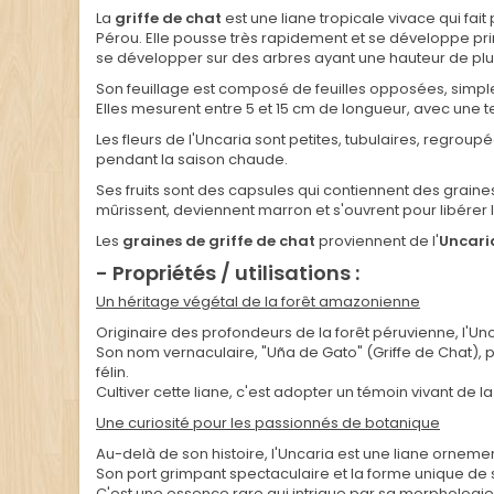
La
griffe de chat
est une liane tropicale vivace qui fai
Pérou. Elle pousse très rapidement et se développe prin
se développer sur des arbres ayant une hauteur de plu
Son feuillage est composé de feuilles opposées, simples
Elles mesurent entre 5 et 15 cm de longueur, avec une t
Les fleurs de l'Uncaria sont petites, tubulaires, regrou
pendant la saison chaude.
Ses fruits sont des capsules qui contiennent des graine
mûrissent, deviennent marron et s'ouvrent pour libérer 
Les
graines de griffe de chat
proviennent de l'
Uncari
- Propriétés / utilisations :
Un héritage végétal de la forêt amazonienne
Originaire des profondeurs de la forêt péruvienne, l'U
Son nom vernaculaire, "Uña de Gato" (Griffe de Chat), p
félin.
Cultiver cette liane, c'est adopter un témoin vivant de 
Une curiosité pour les passionnés de botanique
Au-delà de son histoire, l'Uncaria est une liane orneme
Son port grimpant spectaculaire et la forme unique de se
C'est une essence rare qui intrigue par sa morphologi