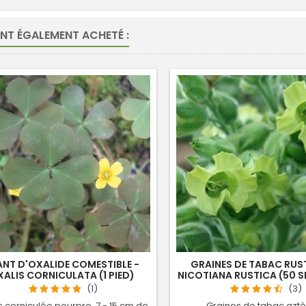
ONT ÉGALEMENT ACHETÉ :
ANT D'OXALIDE COMESTIBLE -
GRAINES DE TABAC RUS
ALIS CORNICULATA (1 PIED)
NICOTIANA RUSTICA (50 
(1)
(3)
s corniculée pourpre, 7 - 15 cm de
Graines de tabac azt