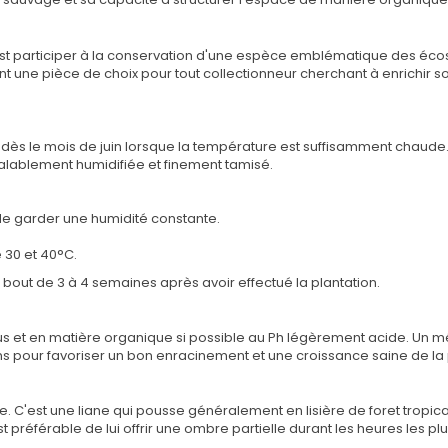
c'est participer à la conservation d'une espèce emblématique des éc
ont une pièce de choix pour tout collectionneur cherchant à enrichir s
t dès le mois de juin lorsque la température est suffisamment chaude
alablement humidifiée et finement tamisé.
 de garder une humidité constante.
 30 et 40°C.
out de 3 à 4 semaines après avoir effectué la plantation.
mus et en matière organique si possible au Ph légèrement acide. Un m
ns pour favoriser un bon enracinement et une croissance saine de la 
. C'est une liane qui pousse généralement en lisière de foret tropic
est préférable de lui offrir une ombre partielle durant les heures les p