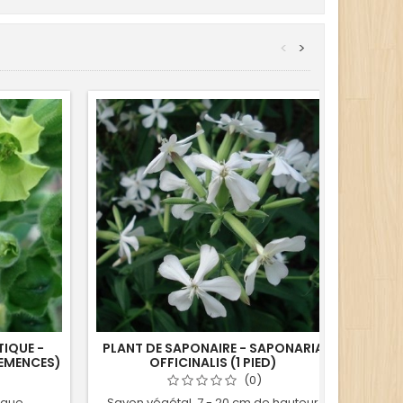
<
>
Ruptu
TIQUE -
PLANT DE SAPONAIRE - SAPONARIA
GRAI
SEMENCES)
OFFICINALIS (1 PIED)
AR
(0)
èque
Savon végétal, 7 - 20 cm de hauteur
Gr