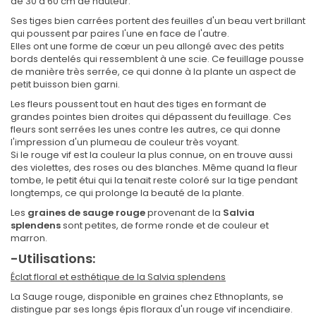
de 30 à 60 cm de hauteur.
Ses tiges bien carrées portent des feuilles d'un beau vert brillant
qui poussent par paires l'une en face de l'autre.
Elles ont une forme de cœur un peu allongé avec des petits
bords dentelés qui ressemblent à une scie. Ce feuillage pousse
de manière très serrée, ce qui donne à la plante un aspect de
petit buisson bien garni.
Les fleurs poussent tout en haut des tiges en formant de
grandes pointes bien droites qui dépassent du feuillage. Ces
fleurs sont serrées les unes contre les autres, ce qui donne
l'impression d'un plumeau de couleur très voyant.
Si le rouge vif est la couleur la plus connue, on en trouve aussi
des violettes, des roses ou des blanches. Même quand la fleur
tombe, le petit étui qui la tenait reste coloré sur la tige pendant
longtemps, ce qui prolonge la beauté de la plante.
Les
graines de sauge rouge
provenant de la
Salvia
splendens
sont petites, de forme ronde et de couleur et
marron.
-Utilisations:
Éclat floral et esthétique de la Salvia splendens
La Sauge rouge, disponible en graines chez Ethnoplants, se
distingue par ses longs épis floraux d'un rouge vif incendiaire.