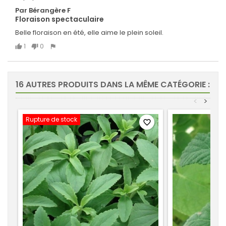
Par Bérangère F
Floraison spectaculaire
Belle floraison en été, elle aime le plein soleil.
1
0
16 AUTRES PRODUITS DANS LA MÊME CATÉGORIE :
<
>
Rupture de stock
favorite_border