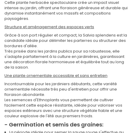
Cette plante herbacée spectaculaire crée un impact visuel
intense au jardin, offrant une floraison généreuse et durable qui
dynamise instantanément vos massifs et compositions
paysagères.
Structure et aménagement des espaces verts
Grâce à son port régulier et compact, la Salvia splendens est la
candidate idéale pour délimiter les parterres ou structurer des
bordures d'allée.
Très prisée dans les jardins publics pour sa robustesse, elle
s'adapte parfaitement à la culture en jardinières, garantissant
une décoration florale harmonieuse et équilibrée tout au long
de la saison.
Une plante ornementale accessible et sans entretien
Incontournable pour les jardiniers débutants, cette variété
ornementale nécessite très peu d'entretien pour offrir une
floraison abondante.
Les semences d'Ethnoplants vous permettent de cultiver
facilement cette espèce résistante, idéale pour valoriser vos
espaces extérieurs avec une structure végétale fiable et une
couleur explosive de l'été aux premiers froids.
- Germination et semis des graines:
La période idéale pour semer la sauge rouge s'effectue au