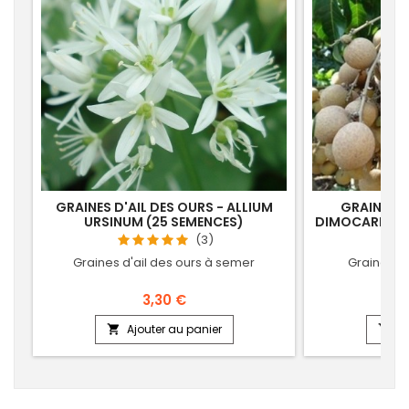
GRAINES D'AIL DES OURS - ALLIUM
GRAINES D
URSINUM (25 SEMENCES)
DIMOCARPUS 
(3)
Graines d'ail des ours à semer
Graines d
3,30 €
Ajouter au panier
Aj

