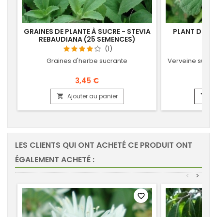
GRAINES DE PLANTE À SUCRE - STEVIA
PLANT DE SU
REBAUDIANA (25 SEMENCES)
DUL
(1)
Graines d'herbe sucrante
Verveine sucran
3,45 €
Ajouter au panier
Aj


LES CLIENTS QUI ONT ACHETÉ CE PRODUIT ONT
ÉGALEMENT ACHETÉ :
<
>
favorite_border