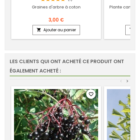
Graines d'arbre à coton
Plante caméléo
3,00 €
Ajouter au panier
Aj


LES CLIENTS QUI ONT ACHETÉ CE PRODUIT ONT
ÉGALEMENT ACHETÉ :
<
>
favorite_border