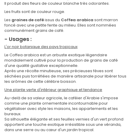
Il produit des fleurs de couleur blanche très odorantes.
Les fruits sont de couleur rouge.
Les
graines de café
issus du
Coffea arabica
sont marron
foncé avec une petite fente au milieu. Elles sont nommées
communément grains de café.
- Usages :
L'or noir botanique des pays tropicaux
Le Coffea arabica est un arbuste exotique légendaire
mondialement cultivé pour la production de grains de café
d'une qualité gustative exceptionnelle.
Après une récolte minutieuse, ses précieuses fèves sont
séchées puis torréfiées de manière artisanale pour libérer tous
les arômes de cette célèbre boisson.
Une plante verte d'intérieur graphique et tendance
Au-delà de sa valeur agricole, le caféier d'Arabie s'impose
comme une plante ornementale incontournable pour
végétaliser avec style les maisons, les appartements et les
bureaux.
Sa silhouette élégante et ses feuilles vernies d'un vert profond
apportent une touche exotique irrésistible sous une véranda,
dans une serre ou au cœur d'un jardin tropical.