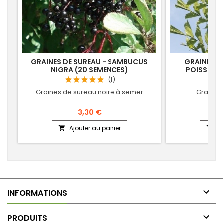
GRAINES DE SUREAU - SAMBUCUS
GRAINES D
NIGRA (20 SEMENCES)
POISSON -
S
(1)
Graines de sureau noire à semer
Graines 
3,30 €
Ajouter au panier
Aj



INFORMATIONS

PRODUITS