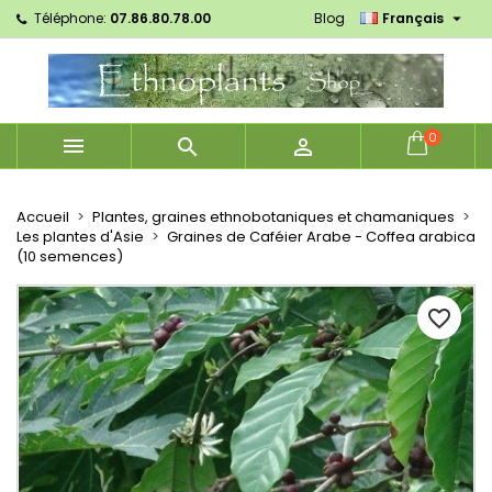

Téléphone:
07.86.80.78.00
Blog
Français
×
×
×
Mes listes d'envies
Créer une liste d'envies
Connexion
Créer une nouvelle liste
add_circle_outline
Vous devez être connecté pour ajouter des produits
Nom de la liste d'envies
à votre liste d'envies.
0



Annuler
Connexion
Annuler
Créer une liste d'envies
Accueil
Plantes, graines ethnobotaniques et chamaniques
Les plantes d'Asie
Graines de Caféier Arabe - Coffea arabica
(10 semences)
favorite_border