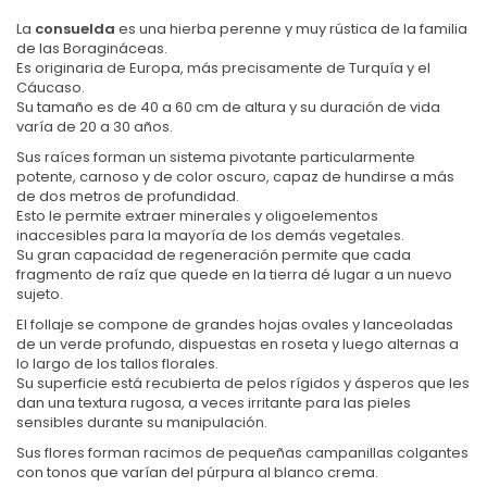
La
consuelda
es una hierba perenne y muy rústica de la familia
de las Boragináceas.
Es originaria de Europa, más precisamente de Turquía y el
Cáucaso.
Su tamaño es de 40 a 60 cm de altura y su duración de vida
varía de 20 a 30 años.
Sus raíces forman un sistema pivotante particularmente
potente, carnoso y de color oscuro, capaz de hundirse a más
de dos metros de profundidad.
Esto le permite extraer minerales y oligoelementos
inaccesibles para la mayoría de los demás vegetales.
Su gran capacidad de regeneración permite que cada
fragmento de raíz que quede en la tierra dé lugar a un nuevo
sujeto.
El follaje se compone de grandes hojas ovales y lanceoladas
de un verde profundo, dispuestas en roseta y luego alternas a
lo largo de los tallos florales.
Su superficie está recubierta de pelos rígidos y ásperos que les
dan una textura rugosa, a veces irritante para las pieles
sensibles durante su manipulación.
Sus flores forman racimos de pequeñas campanillas colgantes
con tonos que varían del púrpura al blanco crema.