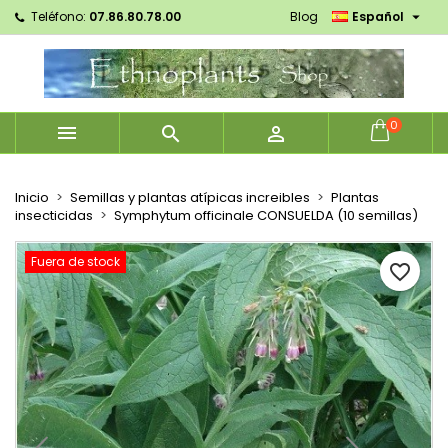

Teléfono:
07.86.80.78.00
Blog
Español
×
×
×
Mes listes d'envies
Crear lista de deseos
Iniciar sesión
Créer une nouvelle liste
add_circle_outline
Debe iniciar sesión para guardar productos en su
Nombre de la lista de deseos
lista de deseos.
0



Cancelar
Iniciar sesión
Cancelar
Crear lista de deseos
Inicio
Semillas y plantas atípicas increibles
Plantas
insecticidas
Symphytum officinale CONSUELDA (10 semillas)
Fuera de stock
favorite_border