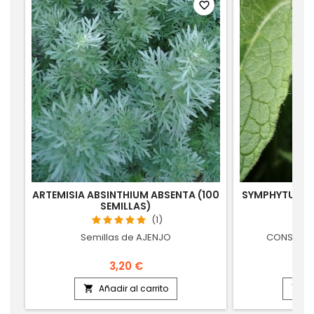
favorite_border
ARTEMISIA ABSINTHIUM ABSENTA (100
SYMPHYTUM O
SEMILLAS)
(1)
Semillas de AJENJO
CONSUELDA,
3,20 €
Añadir al carrito
A

