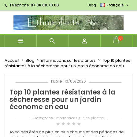

Téléphone:
07.86.80.78.00
Blog
Français
×
×
×
×
Mes listes d'envies
((modalTitle))
Créer une liste d'envies
Connexion
Créer une nouvelle liste
add_circle_outline
((confirmMessage))
Vous devez être connecté pour ajouter des produits
Nom de la liste d'envies
à votre liste d'envies.
0



((cancelText))
((modalDeleteText))
Annuler
Connexion
Annuler
Créer une liste d'envies
Accueil
Blog
informations sur les plantes
Top 10 plantes
résistantes à la sécheresse pour un jardin économe en eau
Publié : 10/06/2026
Top 10 plantes résistantes à la
sécheresse pour un jardin
économe en eau
Catégories :
informations sur les plantes
star
star
star
star
star
Avec des étés de plus en plus chauds et des périodes de