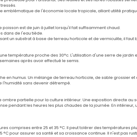
tressés.
e emblématique de l'économie locale tropicale, alliant utilité pratiq
isson est de juin à juillet lorsqu'il fait suffisamment chaud.
 dans de l'eau tiède.
ant un substrat à base de terreau horticole et de vermiculite, il faut 
 une température proche des 30°c. L'utilisation d'une serre de jard
 semaines après avoir effectué le semis.
 riche en humus. Un mélange de terreau horticole, de sable grossier e
ne l'humidité sans devenir détrempé.
ne ombre partielle pour la culture intérieur. Une exposition directe au 
intense pendant les heures les plus chaudes de la journée. En intérieu
s comprises entre 25 et 35 °C. Il peut tolérer des températures plus
 °C pour assurer sa santé et sa croissance continue. Il n'est pas ru