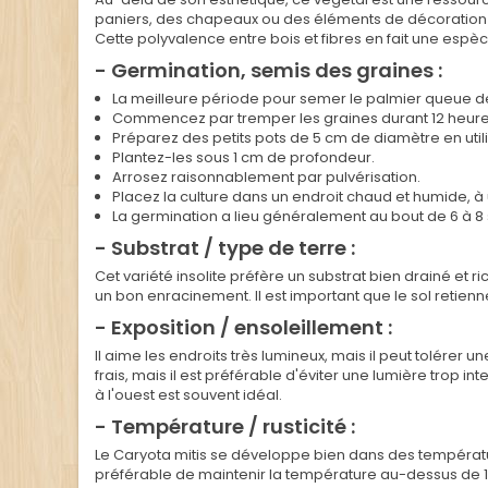
paniers, des chapeaux ou des éléments de décoration 
Cette polyvalence entre bois et fibres en fait une espèc
- Germination, semis des graines :
La meilleure période pour semer le palmier queue de po
Commencez par tremper les graines durant 12 heures
Préparez des petits pots de 5 cm de diamètre en utilis
Plantez-les sous 1 cm de profondeur.
Arrosez raisonnablement par pulvérisation.
Placez la culture dans un endroit chaud et humide, à
La germination a lieu généralement au bout de 6 à 8
- Substrat / type de terre :
Cet variété insolite préfère un substrat bien drainé et
un bon enracinement. Il est important que le sol retien
- Exposition / ensoleillement :
Il aime les endroits très lumineux, mais il peut tolérer u
frais, mais il est préférable d'éviter une lumière trop 
à l'ouest est souvent idéal.
- Température / rusticité :
Le Caryota mitis se développe bien dans des température
préférable de maintenir la température au-dessus de 15