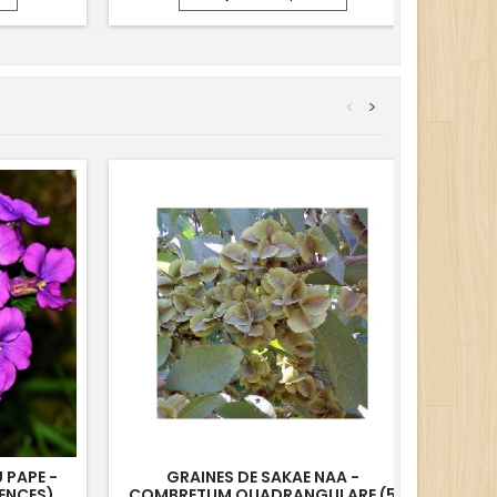
<
>
 PAPE -
GRAINES DE SAKAE NAA -
GRAI
MENCES)
COMBRETUM QUADRANGULARE (5