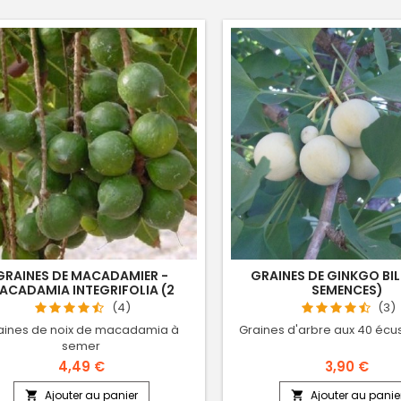
GRAINES DE MACADAMIER -
GRAINES DE GINKGO BIL
ACADAMIA INTEGRIFOLIA (2
SEMENCES)
SEMENCES)
(4)
(3)
aines de noix de macadamia à
Graines d'arbre aux 40 écu
semer
4,49 €
3,90 €
Ajouter au panier
Ajouter au panie

