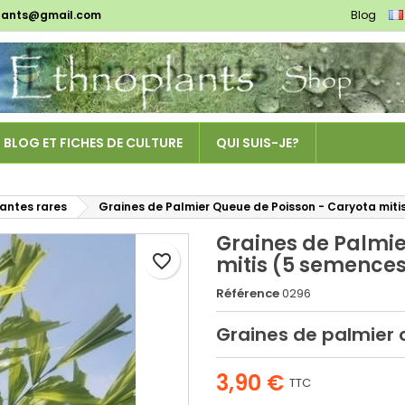
lants@gmail.com
Blog
es listes d'envies
réer une liste d'envies
onnexion
Créer une nouvelle liste
us devez être connecté pour ajouter des produits à votre liste
m de la liste d'envies
nvies.
BLOG ET FICHES DE CULTURE
QUI SUIS-JE?
Annuler
Connexio
Annuler
Créer une liste d'envie
lantes rares
Graines de Palmier Queue de Poisson - Caryota miti
Graines de Palmie
favorite_border
mitis (5 semence
Référence
0296
Graines de palmier c
3,90 €
TTC