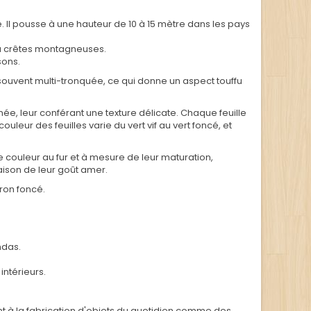
ie. Il pousse à une hauteur de 10 à 15 mètre dans les pays
ou crêtes montagneuses.
sons.
 souvent multi-tronquée, ce qui donne un aspect touffu
e, leur conférant une texture délicate. Chaque feuille
leur des feuilles varie du vert vif au vert foncé, et
 couleur au fur et à mesure de leur maturation,
aison de leur goût amer.
ron foncé.
ndas.
ntérieurs.
ent à la fabrication d'objets du quotidien comme des