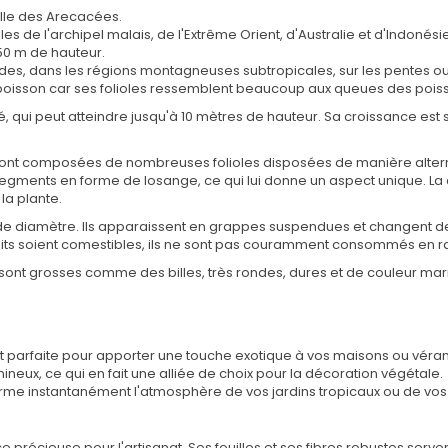
lle des Arecacées.
les de l'archipel malais, de l'Extrême Orient, d'Australie et d'Indonés
.50 m de hauteur.
ides, dans les régions montagneuses subtropicales, sur les pentes 
oisson car ses folioles ressemblent beaucoup aux queues des pois
, qui peut atteindre jusqu'à 10 mètres de hauteur. Sa croissance est
 sont composées de nombreuses folioles disposées de manière alterné
gments en forme de losange, ce qui lui donne un aspect unique. La cou
 la plante.
s de diamètre. Ils apparaissent en grappes suspendues et changent de
fruits soient comestibles, ils ne sont pas couramment consommés en r
sont grosses comme des billes, très rondes, dures et de couleur mar
st parfaite pour apporter une touche exotique à vos maisons ou véra
neux, ce qui en fait une alliée de choix pour la décoration végétale.
me instantanément l'atmosphère de vos jardins tropicaux ou de vos i
 précieuse pour l'artisanat. Ses feuilles et ses fibres robustes serv