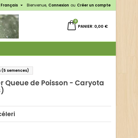

Français
Bienvenue,
Connexion
ou
Créer un compte
×
×
×
0
PANIER
0,00 €
n
s
s (5 semences)
r Queue de Poisson - Caryota
s)
éleri