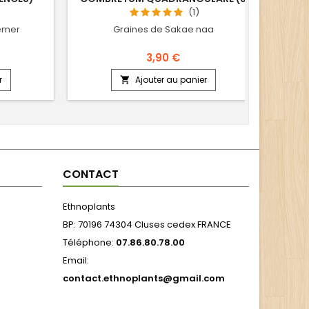
SEMENCES)
(1)
semer
Graines de Sakae naa
Gr
3,90 €
r
Ajouter au panier

CONTACT
Ethnoplants
BP: 70196 74304 Cluses cedex FRANCE
Téléphone:
07.86.80.78.00
Email:
contact.ethnoplants@gmail.com