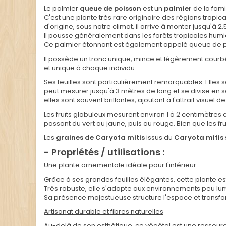
Le palmier
queue de poisson
est un
palmier
de la fami
C'est une plante très rare originaire des régions tropica
d'origine, sous notre climat, il arrive à monter jusqu'à 2
Il pousse généralement dans les forêts tropicales hum
Ce palmier étonnant est également appelé queue de p
Il possède un tronc unique, mince et légèrement courbé
et unique à chaque individu.
Ses feuilles sont particulièrement remarquables. Elles
peut mesurer jusqu'à 3 mètres de long et se divise en se
elles sont souvent brillantes, ajoutant à l'attrait visuel de
Les fruits globuleux mesurent environ 1 à 2 centimètre
passant du vert au jaune, puis au rouge. Bien que les 
Les
graines de Caryota mitis
issus du
Caryota mitis
- Propriétés / utilisations :
Une plante ornementale idéale pour l'intérieur
Grâce à ses grandes feuilles élégantes, cette plante e
Très robuste, elle s'adapte aux environnements peu lumi
Sa présence majestueuse structure l'espace et transfor
Artisanat durable et fibres naturelles
Au-delà de son esthétique, ce végétal est une ressource