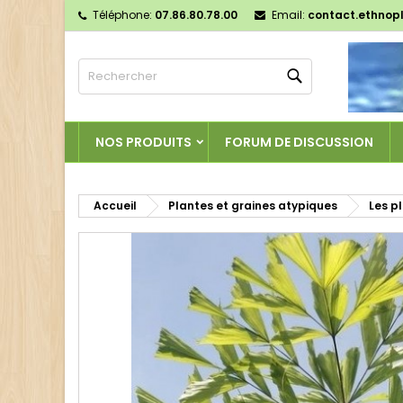
Téléphone:
07.86.80.78.00
Email:
contact.ethnop
M
C
C
Rechercher
add_circle_outline
Vo
No
d'e
NOS PRODUITS
FORUM DE DISCUSSION
Accueil
Plantes et graines atypiques
Les p