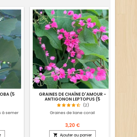
Ruptu
OBA (5
GRAINES DE CHAÎNE D'AMOUR -
GRAI
ANTIGONON LEPTOPUS (5
SEMENCES)
(2)
s à semer
Graines de liane corail
3,20 €
r
Ajouter au panier
