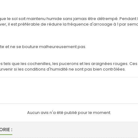
l que le sol soit maintenu humide sans jamais être détrempé. Pendant l
er, il est préférable de réduire la fréquence d'arrosage à 1 par sem
cotte et ne se bouture malheureusement pas.
s tels que les cochenilles, les pucerons et les araignées rouges. Ces 
venir si les conditions d'humidité ne sont pas bien contrôlées.
Aucun avis n'a été publié pour le moment.
RIE :