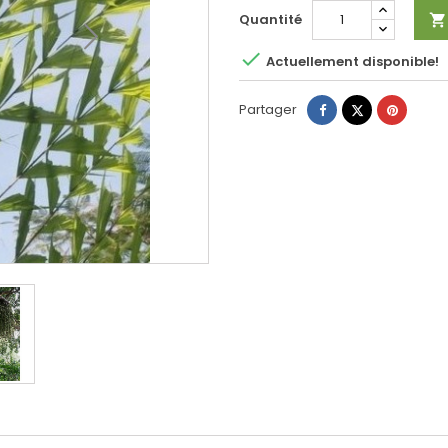
Quantité


Actuellement disponible!
Partager
Tweet
Pinteres
Partager