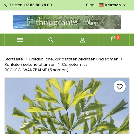

Telefon:
07.86.80.78.00
Blog
Deutsch
×
×
×
Mes listes d'envies
Wunschliste erstellen
Anmelden
Créer une nouvelle liste
add_circle_outline
Sie müssen angemeldet sein, um Artikel Ihrer
Name der Wunschliste
Wunschliste hinzufügen zu können.
0



Abbrechen
Anmelden
Abbrechen
Wunschliste erstellen
Startseite
Erstaunliche, kuriositäten pflanzen und samen
Raritäten seltene pflanzen
Caryota mitis
FISCHSCHWANZPALME (5 samen)
favorite_border