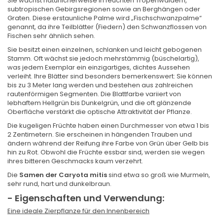
Sie wächst natürlicherweise in feuchten Tropenwäldern,
subtropischen Gebirgsregionen sowie an Berghängen oder
Graten. Diese erstaunliche Palme wird „Fischschwanzpalme“
genannt, da ihre Teilblätter (Fiedern) den Schwanzflossen von
Fischen sehr ähnlich sehen.
Sie besitzt einen einzelnen, schlanken und leicht gebogenen
Stamm. Oft wächst sie jedoch mehrstämmig (büschelartig),
was jedem Exemplar ein einzigartiges, dichtes Aussehen
verleiht. Ihre Blätter sind besonders bemerkenswert: Sie können
bis zu 3 Meter lang werden und bestehen aus zahlreichen
rautenförmigen Segmenten. Die Blattfarbe variiert von
lebhaftem Hellgrün bis Dunkelgrün, und die oft glänzende
Oberfläche verstärkt die optische Attraktivität der Pflanze.
Die kugeligen Früchte haben einen Durchmesser von etwa 1 bis
2 Zentimetern. Sie erscheinen in hängenden Trauben und
ändern während der Reifung ihre Farbe von Grün über Gelb bis
hin zu Rot. Obwohl die Früchte essbar sind, werden sie wegen
ihres bitteren Geschmacks kaum verzehrt.
Die
Samen der Caryota mitis
sind etwa so groß wie Murmeln,
sehr rund, hart und dunkelbraun.
- Eigenschaften und Verwendung:
Eine ideale Zierpflanze für den Innenbereich