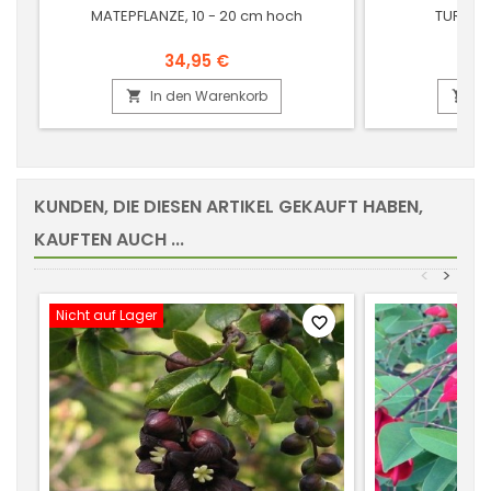
MATEPFLANZE, 10 - 20 cm hoch
TURKES
34,95 €
In den Warenkorb
In


KUNDEN, DIE DIESEN ARTIKEL GEKAUFT HABEN,
KAUFTEN AUCH ...
<
>
Nicht auf Lager
favorite_border