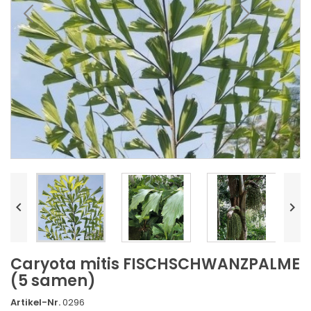


Caryota mitis FISCHSCHWANZPALME
(5 samen)
Artikel-Nr.
0296