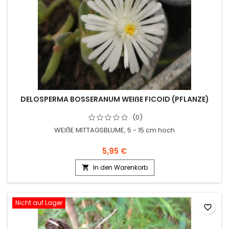
DELOSPERMA BOSSERANUM WEIẞE FICOID (PFLANZE)
(0)
WEIẞE MITTAGSBLUME, 5 - 15 cm hoch
5,95 €
In den Warenkorb

Nicht auf Lager
favorite_border