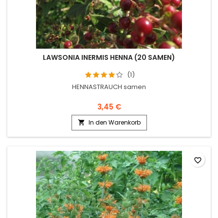
LAWSONIA INERMIS HENNA (20 SAMEN)
(1)
HENNASTRAUCH samen
3,45 €
In den Warenkorb

favorite_border