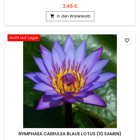
3,45 €
In den Warenkorb

Nicht auf Lager
favorite_border
NYMPHAEA CAERULEA BLAUE LOTUS (10 SAMEN)