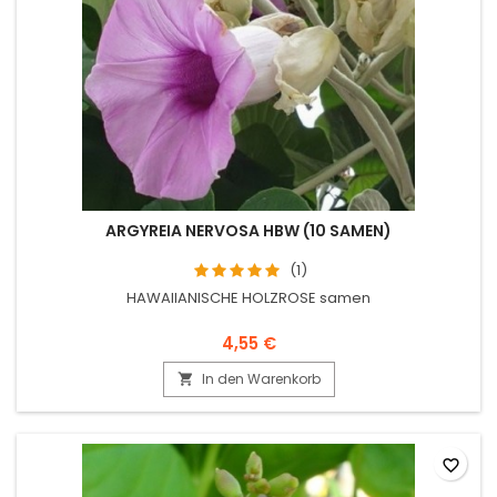
ARGYREIA NERVOSA HBW (10 SAMEN)
(1)
HAWAIIANISCHE HOLZROSE samen
4,55 €
In den Warenkorb

favorite_border