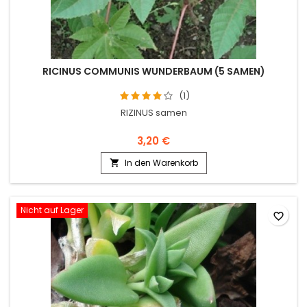
RICINUS COMMUNIS WUNDERBAUM (5 SAMEN)
(1)
RIZINUS samen
3,20 €
In den Warenkorb

Nicht auf Lager
favorite_border