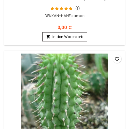
(1)
DEKKAN-HANF samen
3,00 €
In den Warenkorb

favorite_border