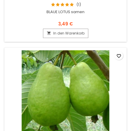
(1)
BLAUE LOTUS samen
3,49 €
In den Warenkorb

favorite_border