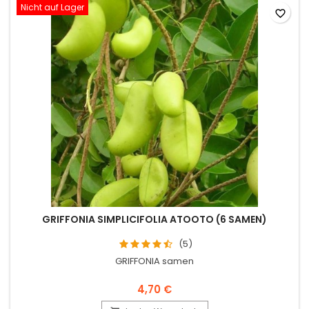
Nicht auf Lager
favorite_border
GRIFFONIA SIMPLICIFOLIA ATOOTO (6 SAMEN)
(5)
GRIFFONIA samen
4,70 €