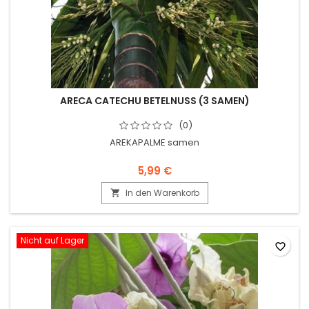
ARECA CATECHU BETELNUSS (3 SAMEN)
(0)
AREKAPALME samen
5,99 €
In den Warenkorb

Nicht auf Lager
favorite_border