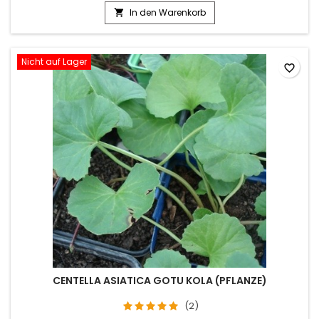
In den Warenkorb

Nicht auf Lager
favorite_border
CENTELLA ASIATICA GOTU KOLA (PFLANZE)
(2)