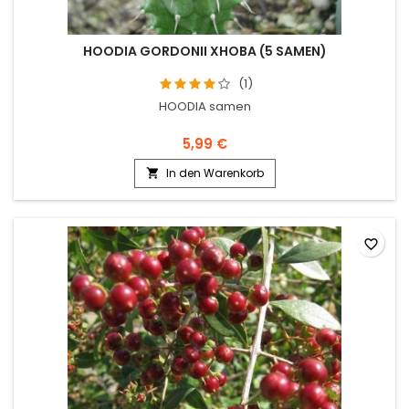
HOODIA GORDONII XHOBA (5 SAMEN)
(1)
HOODIA samen
5,99 €
In den Warenkorb

favorite_border