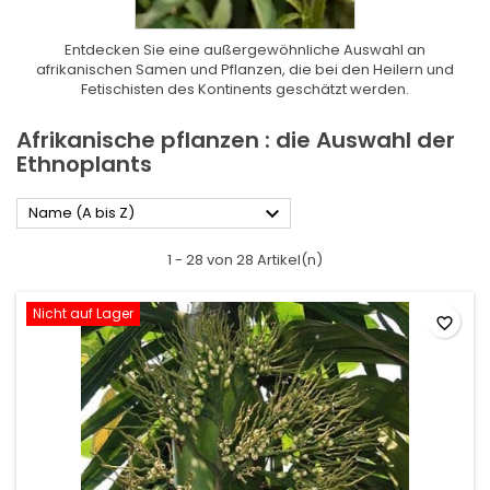
Entdecken Sie eine außergewöhnliche Auswahl an
afrikanischen Samen und Pflanzen, die bei den Heilern und
Fetischisten des Kontinents geschätzt werden.
Afrikanische pflanzen : die Auswahl der
Ethnoplants

Name (A bis Z)
1 - 28 von 28 Artikel(n)
Nicht auf Lager
favorite_border