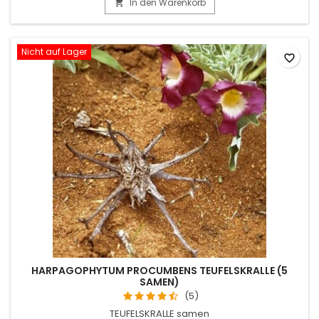
In den Warenkorb

Nicht auf Lager
favorite_border
HARPAGOPHYTUM PROCUMBENS TEUFELSKRALLE (5
SAMEN)
(5)
TEUFELSKRALLE samen