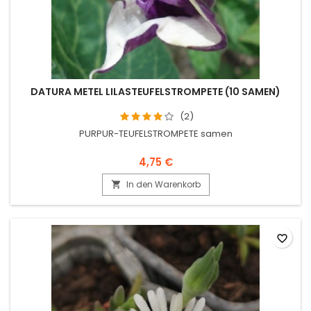
DATURA METEL LILASTEUFELSTROMPETE (10 SAMEN)
(2)
PURPUR-TEUFELSTROMPETE samen
4,75 €
In den Warenkorb

favorite_border