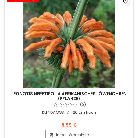
favorite_border
LEONOTIS NEPETIFOLIA AFRIKANISCHES LÖWENOHREN
(PFLANZE)
(0)
KLIP DAGGA, 7 - 20 cm hoch
5,99 €
In den Warenkorb
