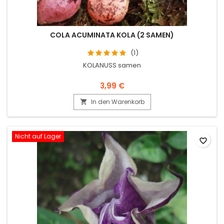
COLA ACUMINATA KOLA (2 SAMEN)
(1)
KOLANUSS samen
3,99 €
In den Warenkorb

Nicht auf Lager
favorite_border