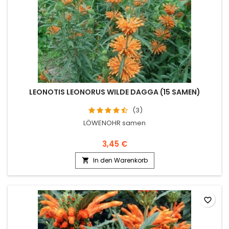
LEONOTIS LEONORUS WILDE DAGGA (15 SAMEN)
(3)
LÖWENOHR samen
3,45 €
In den Warenkorb

favorite_border