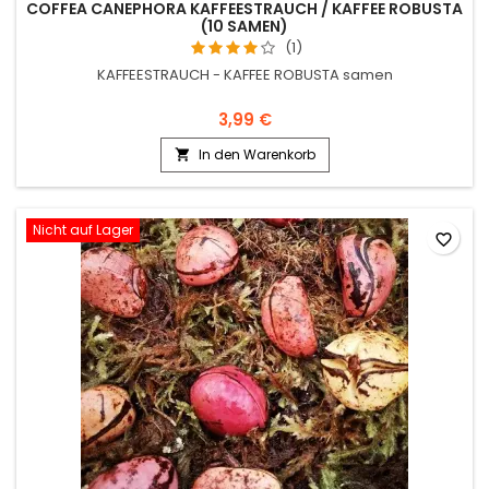
COFFEA CANEPHORA KAFFEESTRAUCH / KAFFEE ROBUSTA
(10 SAMEN)
(1)
KAFFEESTRAUCH - KAFFEE ROBUSTA samen
3,99 €
In den Warenkorb

Nicht auf Lager
favorite_border