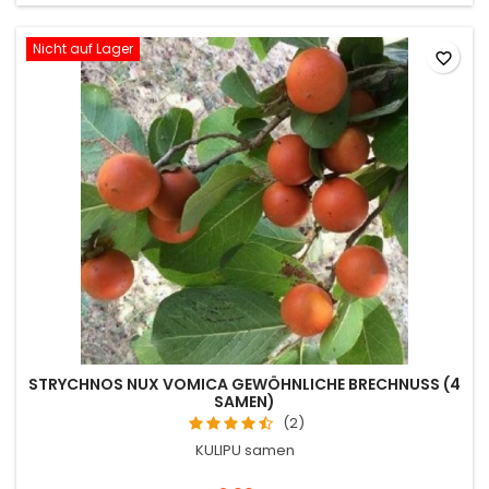
Nicht auf Lager
favorite_border
STRYCHNOS NUX VOMICA GEWÖHNLICHE BRECHNUSS (4
SAMEN)
(2)
KULIPU samen