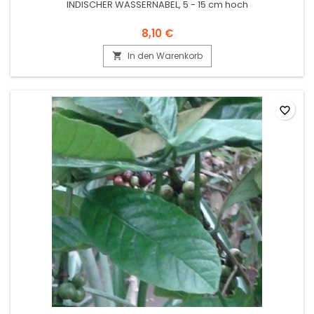
INDISCHER WASSERNABEL, 5 - 15 cm hoch
8,10 €
In den Warenkorb

favorite_border