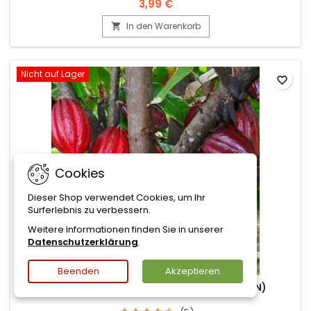
3,99 €
In den Warenkorb

Nicht auf Lager
favorite_border
Cookies
Dieser Shop verwendet Cookies, um Ihr
Surferlebnis zu verbessern.
Weitere Informationen finden Sie in unserer
Datenschutzerklärung
.
Beenden
Akzeptieren
THEOBROMA CACAO KAKAOBAUM (5 SAMEN)