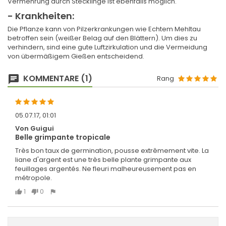
Vermehrung durch Stecklinge ist ebenfalls möglich.
- Krankheiten:
Die Pflanze kann von Pilzerkrankungen wie Echtem Mehltau
betroffen sein (weißer Belag auf den Blättern). Um dies zu
verhindern, sind eine gute Luftzirkulation und die Vermeidung
von übermäßigem Gießen entscheidend.
KOMMENTARE (1)
Rang
05.07.17, 01:01
Von Guigui
Belle grimpante tropicale
Très bon taux de germination, pousse extrêmement vite. La
liane d'argent est une très belle plante grimpante aux
feuillages argentés. Ne fleuri malheureusement pas en
métropole.
1
0