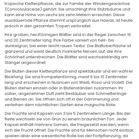
tropische Kletterpflanze, die zur Familie der Windengewächse
(Convolvulaceae) gehört. Sie umschlingt ihre Stützbäume und
kann eine Höhe von sechs bis zehn Metern erreichen. Diese
ausdauernde Pflanze stammt ursprünglich aus Hawaii, ist heute
jedoch in den gesamten Tropen verbreitet.
Ihre großen, herzförmigen Blätter sind in der Regel zwischen 10
und 20 Zentimeter lang. Ihre Farbe variiert von hell- bis
dunkelgrün, bei einer leicht rauen Textur. Die Blattoberfläche ist
glänzend und weist deutlich markierte Nerven auf, die ihre
Schönheit unterstreichen. Die Blätter sind wechselständig am
Stängel angeordnet.
Die Blüten dieser Kletterpflanze sind spektakulär und ein wahrer
Blickfang. Sie sind trompetenförmig, meist 5 bis 10 Zentimeter
lang und erscheinen in Nuancen von Weiß, Rosa und Violett. Die
Blüten stehen einzeln oder in Blütenständen zusammen. Ihr
süßer, angenehmer Duft zieht Bestäuber wie Schmetterlinge
und Bienen an. Sie öffnen sich oft in der Dämmerung und
verleihen dem nächtlichen Garten eine magische Note.
Die Früchte sind Kapseln von 3 bis 5 Zentimetern Länge. Bei der
Reife wechseln sie von Grün zu einem bräunlichen Ton. Jede
Kapsel enthält mehrere Samen, die freigesetzt werden, wenn
sich die Frucht öffnet. Die Früchte sind für Menschen nicht essbar,
spielen aber eine wesentliche Rolle bei der Fortpflanzung, da