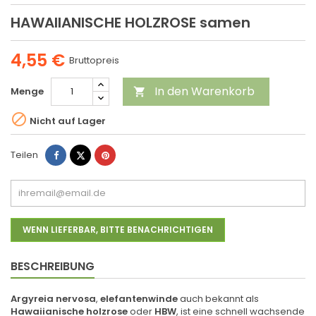
HAWAIIANISCHE HOLZROSE samen
4,55 €
Bruttopreis
In den Warenkorb
Menge


Nicht auf Lager
Teilen
Tweet
Pinterest
Teilen
WENN LIEFERBAR, BITTE BENACHRICHTIGEN
BESCHREIBUNG
Argyreia nervosa
,
elefantenwinde
auch bekannt als
Hawaiianische holzrose
oder
HBW
, ist eine schnell wachsende