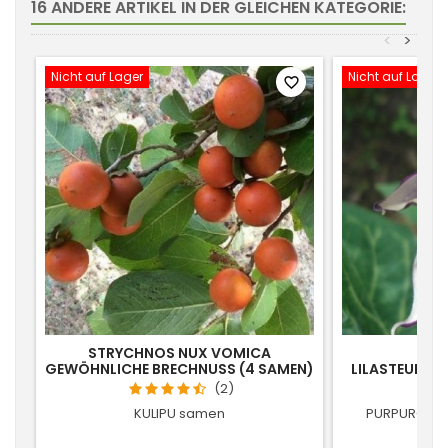
16 ANDERE ARTIKEL IN DER GLEICHEN KATEGORIE:
<
>
Nicht auf Lager
Nicht auf Lager
favorite_border
STRYCHNOS NUX VOMICA
DA
GEWÖHNLICHE BRECHNUSS (4 SAMEN)
LILASTEUFEL
(2)
KULIPU samen
PURPUR-TEU