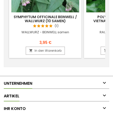
SYMPHYTUM OFFICINALE BEINWELL /
POLYGO
WALLWURZ (10 SAMEN)
VIETNAMES
(1)
WALLWURZ - BEINWELL samen
RAU-RAM
3,95 €
In den Warenkorb
In



UNTERNEHMEN

ARTIKEL

IHR KONTO