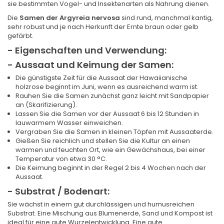
sie bestimmten Vogel- und Insektenarten als Nahrung dienen.
Die
Samen der Argyreia nervosa
sind rund, manchmal kantig,
sehr robust und je nach Herkunft der Ernte braun oder gelb
gefärbt.
- Eigenschaften und Verwendung:
- Aussaat und Keimung der Samen:
Die günstigste Zeit für die Aussaat der Hawaiianische
holzrose beginnt im Juni, wenn es ausreichend warm ist.
Rauhen Sie die Samen zunächst ganz leicht mit Sandpapier
an (Skarifizierung).
Lassen Sie die Samen vor der Aussaat 6 bis 12 Stunden in
lauwarmem Wasser einweichen.
Vergraben Sie die Samen in kleinen Töpfen mit Aussaaterde.
Gießen Sie reichlich und stellen Sie die Kultur an einen
warmen und feuchten Ort, wie ein Gewächshaus, bei einer
Temperatur von etwa 30 °C.
Die Keimung beginnt in der Regel 2 bis 4 Wochen nach der
Aussaat.
- Substrat / Bodenart:
Sie wächst in einem gut durchlässigen und humusreichen
Substrat. Eine Mischung aus Blumenerde, Sand und Kompost ist
ideal für eine gute Wurzelentwicklung. Eine gute