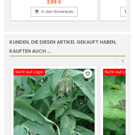
3,99 €
In den Warenkorb
In


KUNDEN, DIE DIESEN ARTIKEL GEKAUFT HABEN,
KAUFTEN AUCH ...
<
>
Nicht auf Lager
Nicht auf Lager
favorite_border