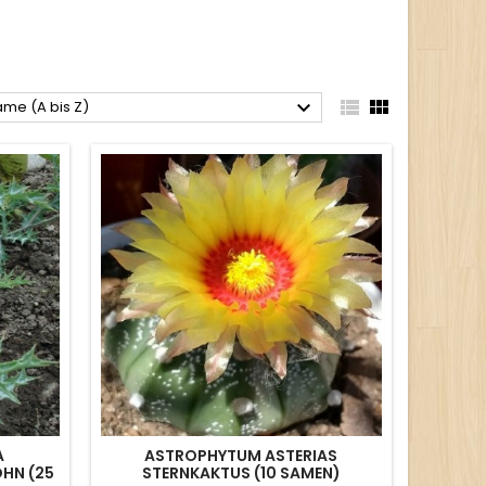



me (A bis Z)
A
ASTROPHYTUM ASTERIAS
HN (25
STERNKAKTUS (10 SAMEN)