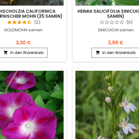
HSCHOLZIA CALIFORNICA
HEIMIA SALICIFOLIA SINICUI
RNISCHER MOHN (25 SAMEN)
SAMEN)
(2)
(0)
GOLDMOHN samen
SINICUICHI samen
3,30 €
3,99 €
In den Warenkorb
In den Warenkorb

