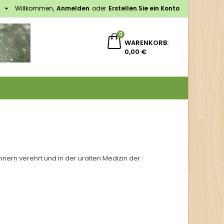

h
Willkommen,
Anmelden
oder
Erstellen Sie ein Konto
×
×
×
×
0
WARENKORB
0,00 €
gen
)
n
n
ern verehrt und in der uralten Medizin der