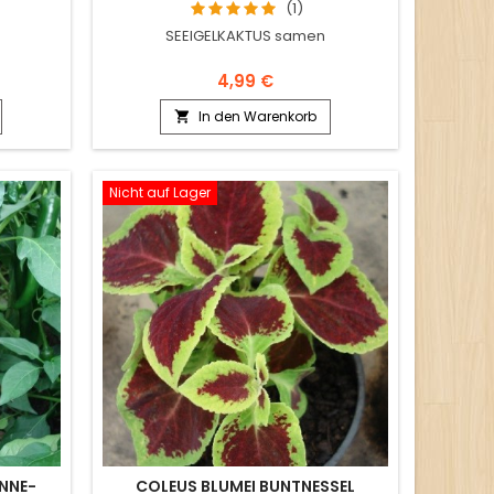
(1)
SEEIGELKAKTUS samen
4,99 €
In den Warenkorb

Nicht auf Lager
NNE-
COLEUS BLUMEI BUNTNESSEL