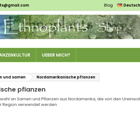
nts@gmail.com
Blog
Deutsc
es listes d'envies
(modalTitle))
unschliste erstellen
nmelden
Créer une nouvelle liste
confirmMessage))
e müssen angemeldet sein, um Artikel Ihrer Wunschliste hinzufü
me der Wunschliste
 können.
((cancelText))
((modalDeleteText)
ANZENKULTUR
UEBER MICH?
Abbrechen
Anmelde
Abbrechen
Wunschliste erstelle
en und samen
Nordamerikanische pflanzen
sche pflanzen
wahl an Samen und Pflanzen aus Nordamerika, die von den Ureinwohn
er Region verwendet werden.