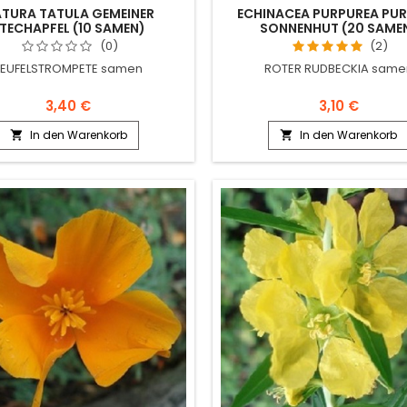
TURA TATULA GEMEINER
ECHINACEA PURPUREA PU
TECHAPFEL (10 SAMEN)
SONNENHUT (20 SAME
(0)
(2)
TEUFELSTROMPETE samen
ROTER RUDBECKIA same
3,40 €
3,10 €
In den Warenkorb
In den Warenkorb

