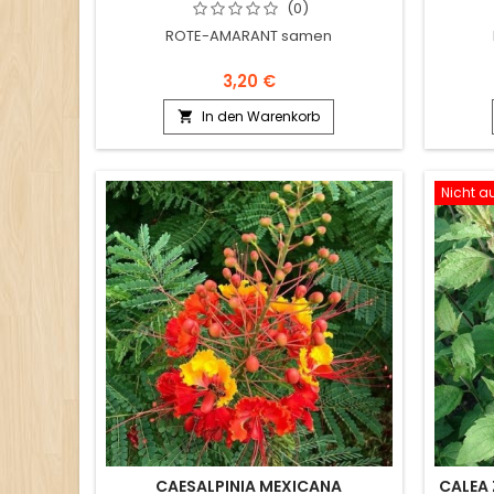
(0)
ROTE-AMARANT samen
3,20 €
In den Warenkorb

Nicht a
CAESALPINIA MEXICANA
CALEA 