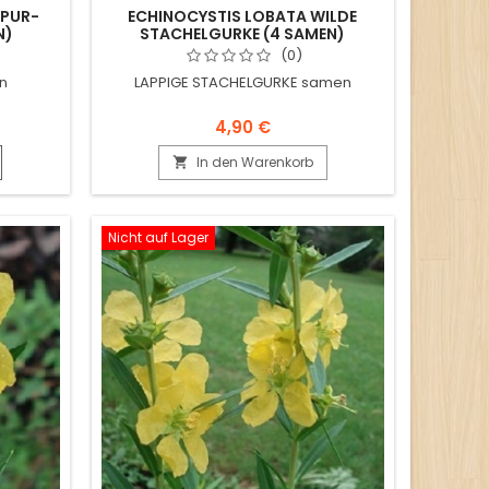
RPUR-
ECHINOCYSTIS LOBATA WILDE
N)
STACHELGURKE (4 SAMEN)
(0)
n
LAPPIGE STACHELGURKE samen
4,90 €
In den Warenkorb

Nicht auf Lager