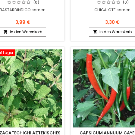
SAMEN)
(0)
(0)
BASTARDINDIGO samen
CHICALOTE samen
3,99 €
3,30 €
In den Warenkorb
In den Warenkorb


uf Lager
ZACATECHICHI AZTEKISCHES
CAPSICUM ANNUUM CAYE