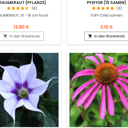
RAUMKRAUT (PFLANZE)
PFEFFER (15 SAMEN)
(8)
(3)
AUMKRAUT, 10 - 15 cm hoch
TUPI-CHILI samen
12,90 €
3,10 €
In den Warenkorb
In den Warenkorb

