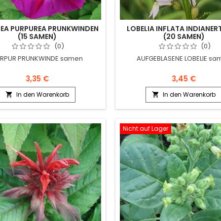
EA PURPUREA PRUNKWINDEN
LOBELIA INFLATA INDIANE
(15 SAMEN)
(20 SAMEN)
(0)
(0)
RPUR PRUNKWINDE samen
AUFGEBLASENE LOBELIE sa
3,35 €
3,45 €
In den Warenkorb
In den Warenkorb


Nicht auf Lager