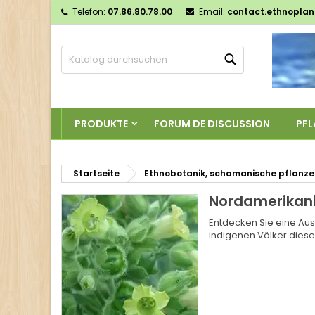
Telefon:
07.86.80.78.00
Email:
contact.ethnopla
M
(
W
A
Suche
add_circle_outline
((
Si
Na
zu
PRODUKTE
FORUM DE DISCUSSION
PFL
Startseite
Ethnobotanik, schamanische pflanz
Nordamerikani
Entdecken Sie eine Aus
indigenen Völker dies