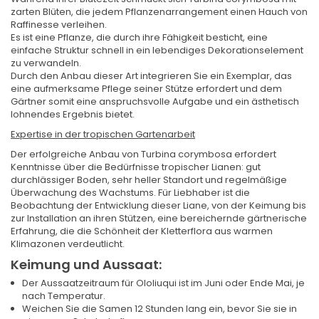
zarten Blüten, die jedem Pflanzenarrangement einen Hauch von
Raffinesse verleihen.
Es ist eine Pflanze, die durch ihre Fähigkeit besticht, eine
einfache Struktur schnell in ein lebendiges Dekorationselement
zu verwandeln.
Durch den Anbau dieser Art integrieren Sie ein Exemplar, das
eine aufmerksame Pflege seiner Stütze erfordert und dem
Gärtner somit eine anspruchsvolle Aufgabe und ein ästhetisch
lohnendes Ergebnis bietet.
Expertise in der tropischen Gartenarbeit
Der erfolgreiche Anbau von Turbina corymbosa erfordert
Kenntnisse über die Bedürfnisse tropischer Lianen: gut
durchlässiger Boden, sehr heller Standort und regelmäßige
Überwachung des Wachstums. Für Liebhaber ist die
Beobachtung der Entwicklung dieser Liane, von der Keimung bis
zur Installation an ihren Stützen, eine bereichernde gärtnerische
Erfahrung, die die Schönheit der Kletterflora aus warmen
Klimazonen verdeutlicht.
Keimung und Aussaat:
Der Aussaatzeitraum für Ololiuqui ist im Juni oder Ende Mai, je
nach Temperatur.
Weichen Sie die Samen 12 Stunden lang ein, bevor Sie sie in