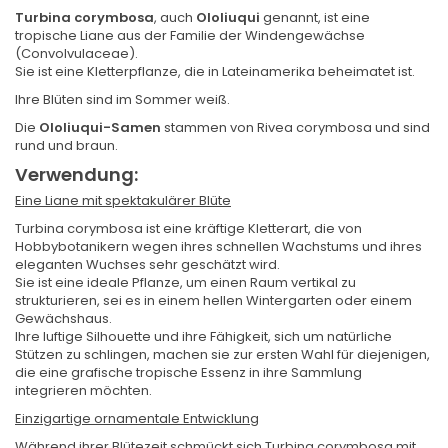
Turbina corymbosa
, auch
Ololiuqui
genannt, ist eine
tropische Liane aus der Familie der Windengewächse
(Convolvulaceae).
Sie ist eine Kletterpflanze, die in Lateinamerika beheimatet ist.
Ihre Blüten sind im Sommer weiß.
Die
Ololiuqui-Samen
stammen von Rivea corymbosa und sind
rund und braun.
Verwendung:
Eine Liane mit spektakulärer Blüte
Turbina corymbosa ist eine kräftige Kletterart, die von
Hobbybotanikern wegen ihres schnellen Wachstums und ihres
eleganten Wuchses sehr geschätzt wird.
Sie ist eine ideale Pflanze, um einen Raum vertikal zu
strukturieren, sei es in einem hellen Wintergarten oder einem
Gewächshaus.
Ihre luftige Silhouette und ihre Fähigkeit, sich um natürliche
Stützen zu schlingen, machen sie zur ersten Wahl für diejenigen,
die eine grafische tropische Essenz in ihre Sammlung
integrieren möchten.
Einzigartige ornamentale Entwicklung
Während ihrer Blütezeit schmückt sich Turbina corymbosa mit