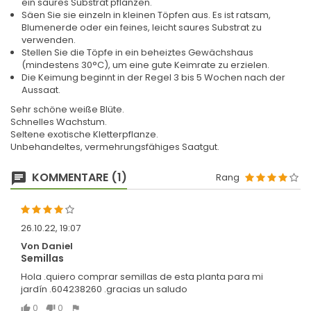
ein saures Substrat pflanzen.
Säen Sie sie einzeln in kleinen Töpfen aus. Es ist ratsam,
Blumenerde oder ein feines, leicht saures Substrat zu
verwenden.
Stellen Sie die Töpfe in ein beheiztes Gewächshaus
(mindestens 30°C), um eine gute Keimrate zu erzielen.
Die Keimung beginnt in der Regel 3 bis 5 Wochen nach der
Aussaat.
Sehr schöne weiße Blüte.
Schnelles Wachstum.
Seltene exotische Kletterpflanze.
Unbehandeltes, vermehrungsfähiges Saatgut.
KOMMENTARE (1)
Rang
26.10.22, 19:07
Von Daniel
Semillas
Hola .quiero comprar semillas de esta planta para mi
jardín .604238260 .gracias un saludo
0
0