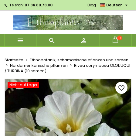

Telefon:
07.86.80.78.00
Blog
Deutsch
×
×
×
Mes listes d'envies
Wunschliste erstellen
Anmelden
Créer une nouvelle liste
add_circle_outline
Sie müssen angemeldet sein, um Artikel Ihrer
Name der Wunschliste
Wunschliste hinzufügen zu können.
0



Abbrechen
Anmelden
Abbrechen
Wunschliste erstellen
Startseite
Ethnobotanik, schamanische pflanzen und samen
Nordamerikanische pflanzen
Rivea corymbosa OLOLIUQUI
/ TURBINA (10 samen)
Nicht auf Lager
favorite_border