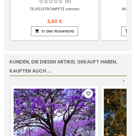
(0)
TEUFELSTROMPETE samen
WARZE
3,40 €
In den Warenkorb
In


KUNDEN, DIE DIESEN ARTIKEL GEKAUFT HABEN,
KAUFTEN AUCH ...
<
>
favorite_border