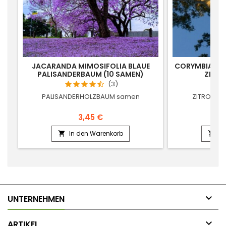
JACARANDA MIMOSIFOLIA BLAUE
CORYMBIA CI
PALISANDERBAUM (10 SAMEN)
ZITRO
(3)
PALISANDERHOLZBAUM samen
ZITRONEN
3,45 €
In den Warenkorb
In



UNTERNEHMEN

ARTIKEL