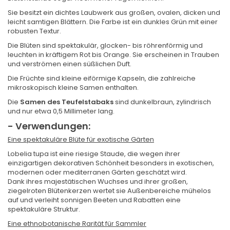
Sie besitzt ein dichtes Laubwerk aus großen, ovalen, dicken und
leicht samtigen Blättern. Die Farbe ist ein dunkles Grün mit einer
robusten Textur.
Die Blüten sind spektakulär, glocken- bis röhrenförmig und
leuchten in kräftigem Rot bis Orange. Sie erscheinen in Trauben
und verströmen einen süßlichen Duft.
Die Früchte sind kleine eiförmige Kapseln, die zahlreiche
mikroskopisch kleine Samen enthalten.
Die
Samen des Teufelstabaks
sind dunkelbraun, zylindrisch
und nur etwa 0,5 Millimeter lang.
- Verwendungen:
Eine spektakuläre Blüte für exotische Gärten
Lobelia tupa ist eine riesige Staude, die wegen ihrer
einzigartigen dekorativen Schönheit besonders in exotischen,
modernen oder mediterranen Gärten geschätzt wird.
Dank ihres majestätischen Wuchses und ihrer großen,
ziegelroten Blütenkerzen wertet sie Außenbereiche mühelos
auf und verleiht sonnigen Beeten und Rabatten eine
spektakuläre Struktur.
Eine ethnobotanische Rarität für Sammler