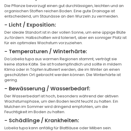
Die Pflanze bevorzugt einen gut durchlässigen, leichten und an
organischen Stoffen reichen Boden. Eine gute Drainage ist
entscheidend, um Staunässe an den Wurzeln zu vermeiden.
- Licht / Exposition:
Der ideale Standort ist in der vollen Sonne, um eine üppige Blüte
zu fördern. Halbschatten wird toleriert, aber ein sonniger Platz ist
für ein optimales Wachstum vorzuziehen.
- Temperaturen / Winterhärte:
Da Lobelia tupa aus warmen Regionen stammt, verträgt sie
keine starke Kälte. Sie ist frostempfindlich und sollte in mildem
Klima oder in Töpfen kultiviert werden, die im Winter an einen
geschützten Ort gebracht werden können. Die Winterhärte ist
gering.
- Bewässerung / Wasserbedarf:
Der Wasserbedarf ist hoch, besonders während der aktiven
Wachstumsphase, um den Boden leicht feucht zu halten. Ein
Mulchen im Sommer wird dringend empfohlen, um die
Feuchtigkeit im Boden zu halten.
- Schädlinge / Krankheiten:
Lobelia tupa kann anfällig für Blattläuse oder Milben sein.