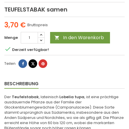
TEUFELSTABAK samen
3,70 €
Bruttopreis
In den Warenkorb
Menge


Derzeit verfügbar!
Teilen
Tweet
Pinterest
Teilen
BESCHREIBUNG
Der
Teufelstabak
, lateinisch
Lobelia tupa
, ist eine prächtige
ausdauernde Pflanze aus der Familie der
Glockenblumengewächse (Campanulaceae). Diese Sorte
stammt ursprünglich aus Südamerika, insbesondere aus den
Anden Südperus und Nordchiles, wo sie als giftig gilt. Die Pflanze
erreicht eine Höhe von 60 bis 120 cm, wobei die markanten
Blütenstände sogar noch höher ragen können.