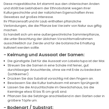
Diese majestätische Art stammt aus den chilenischen Anden
und stößt bei Liebhabern der Ethnobotanik wegen ihrer
Kulturgeschichte und der natürlichen Eigenschaften ihres
Gewebes auf großes Interesse.
Ihr Pflanzensaft und ihr Laub enthalten pflanzliche
Verbindungen, die die Pflanze bei Verzehr von Natur aus giftig
machen.
Es handelt sich um eine außergewöhnliche Sammlerpflanze,
die unter Beachtung der üblichen Vorsichtsmaßnahmen
ausschließlich zur Zierde und für die botanische Erhaltung
kultiviert werden sollte.
- Keimung und Aussaat der Samen:
Die günstigste Zeit für die Aussaat von Lobelia tupa ist der Mai.
Streuen Sie die Samen in eine Schale mit feiner, gut
durchlässiger Anzuchterde, ohne sie mit Erde zu bedecken
(Lichtkeimer).
Drücken Sie das Substrat vorsichtig mit den Fingern an.
Bewässern Sie die Kultur behutsam mit einem Sprühgerät.
Lassen Sie die Anzuchtschale im Gewächshaus, bis die
Keimlinge etwa 10 bis 15 cm groß sind.
Pflanzen Sie die Setzlinge anschließend in den Garten oder in
größere Töpfe um.
- Bodenart / Substrat: