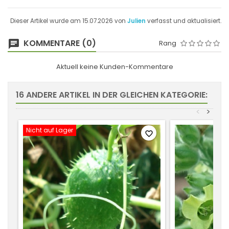
Dieser Artikel wurde am 15.07.2026 von
Julien
verfasst und aktualisiert.
KOMMENTARE (0)
Rang
Aktuell keine Kunden-Kommentare
16 ANDERE ARTIKEL IN DER GLEICHEN KATEGORIE:
<
>
Nicht auf Lager
favorite_border