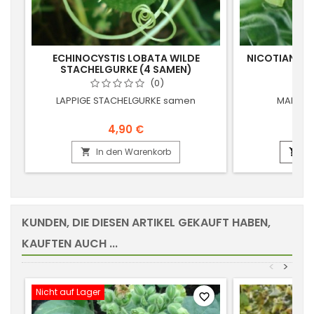
ECHINOCYSTIS LOBATA WILDE
NICOTIANA R
STACHELGURKE (4 SAMEN)
(
(0)
LAPPIGE STACHELGURKE samen
MAPACH
4,90 €
In den Warenkorb
In


KUNDEN, DIE DIESEN ARTIKEL GEKAUFT HABEN,
KAUFTEN AUCH ...
<
>
Nicht auf Lager
favorite_border