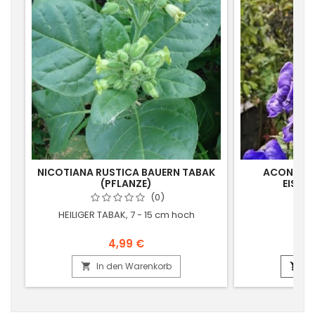
NICOTIANA RUSTICA BAUERN TABAK
ACONITUM
(PFLANZE)
EISEN
(0)
HEILIGER TABAK, 7 - 15 cm hoch
STU
4,99 €
In den Warenkorb
In

