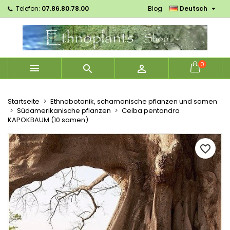

Telefon:
07.86.80.78.00
Blog
Deutsch
×
×
×
Mes listes d'envies
Wunschliste erstellen
Anmelden
Créer une nouvelle liste
add_circle_outline
Sie müssen angemeldet sein, um Artikel Ihrer
Name der Wunschliste
Wunschliste hinzufügen zu können.
0



Abbrechen
Anmelden
Abbrechen
Wunschliste erstellen
Startseite
Ethnobotanik, schamanische pflanzen und samen
Südamerikanische pflanzen
Ceiba pentandra
KAPOKBAUM (10 samen)
favorite_border