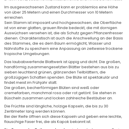
Im ausgewachsenen Zustand kann er problemlos eine Höhe
von über 25 Metern und einen Durchmesser von 10 Metern
erreichen.
Sein Stamm ist imposant und hochgewachsen; die Oberfläche
ist von einer glatten, grauen Rinde bedeckt, die mit dornigen
Auswüchsen versehen ist, die als Schutz gegen Pflanzenfresser
dienen. Charakteristisch ist auch die Anschwellung an der Basis
des Stammes, die es dem Baum ermöglicht, Wasser und
Nährstoffe zu speichern eine Anpassung an zeitweise trockene
tropische Umgebungen.
Das laubabwerfende Blattwerk ist üppig und dicht. Die großen,
handförmig zusammengesetzten Blätter bestehen aus bis zu
sieben leuchtend grünen, glänzenden Teilblättern, die
großzügigen Schatten spenden. Die Blüte ist spektakulär und
findet meist im Frühjahr statt.
Die großen, becherförmigen Blüten sind weiß oder
cremefarben, manchmal rosa oder rot getönt. Sie stehen in
Büscheln zusammen und locken zahlreiche Bestäuber an.
Die Früchte sind längliche, holzige Kapseln, die bis zu 30
Zentimeter lang werden können.
Bei der Reife öffnen sich diese Kapseln und geben eine leichte,
flauschige Faser frei, die als Kapok bekannt ist.