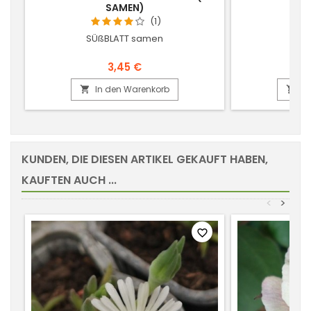
AMEN)
(1)
SÜßBLATT samen
FA
3,45 €
In den Warenkorb
In


KUNDEN, DIE DIESEN ARTIKEL GEKAUFT HABEN,
KAUFTEN AUCH ...
<
>
favorite_border