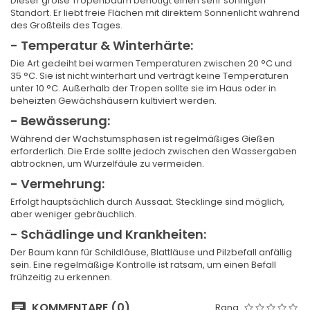
Dieser große Tropenbaum benötigt einen sehr sonnigen
Standort. Er liebt freie Flächen mit direktem Sonnenlicht während
des Großteils des Tages.
- Temperatur & Winterhärte:
Die Art gedeiht bei warmen Temperaturen zwischen 20 °C und
35 °C. Sie ist nicht winterhart und verträgt keine Temperaturen
unter 10 °C. Außerhalb der Tropen sollte sie im Haus oder in
beheizten Gewächshäusern kultiviert werden.
- Bewässerung:
Während der Wachstumsphasen ist regelmäßiges Gießen
erforderlich. Die Erde sollte jedoch zwischen den Wassergaben
abtrocknen, um Wurzelfäule zu vermeiden.
- Vermehrung:
Erfolgt hauptsächlich durch Aussaat. Stecklinge sind möglich,
aber weniger gebräuchlich.
- Schädlinge und Krankheiten:
Der Baum kann für Schildläuse, Blattläuse und Pilzbefall anfällig
sein. Eine regelmäßige Kontrolle ist ratsam, um einen Befall
frühzeitig zu erkennen.
KOMMENTARE (0)
Rang