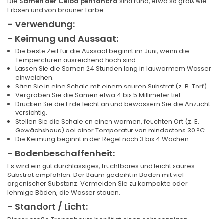
Die
Samen der Ceiba pentandra
sind rund, etwa so groß wie
Erbsen und von brauner Farbe.
- Verwendung:
- Keimung und Aussaat:
Die beste Zeit für die Aussaat beginnt im Juni, wenn die
Temperaturen ausreichend hoch sind.
Lassen Sie die Samen 24 Stunden lang in lauwarmem Wasser
einweichen.
Säen Sie in eine Schale mit einem sauren Substrat (z. B. Torf).
Vergraben Sie die Samen etwa 4 bis 5 Millimeter tief.
Drücken Sie die Erde leicht an und bewässern Sie die Anzucht
vorsichtig.
Stellen Sie die Schale an einen warmen, feuchten Ort (z. B.
Gewächshaus) bei einer Temperatur von mindestens 30 °C.
Die Keimung beginnt in der Regel nach 3 bis 4 Wochen.
- Bodenbeschaffenheit:
Es wird ein gut durchlässiges, fruchtbares und leicht saures
Substrat empfohlen. Der Baum gedeiht in Böden mit viel
organischer Substanz. Vermeiden Sie zu kompakte oder
lehmige Böden, die Wasser stauen.
- Standort / Licht: