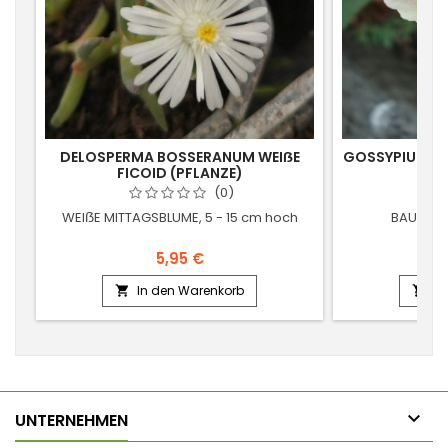
DELOSPERMA BOSSERANUM WEIẞE
GOSSYPIUM H
FICOID (PFLANZE)
(
(0)
WEIẞE MITTAGSBLUME, 5 - 15 cm hoch
BAUMWOL
5,95 €
In den Warenkorb
In



UNTERNEHMEN