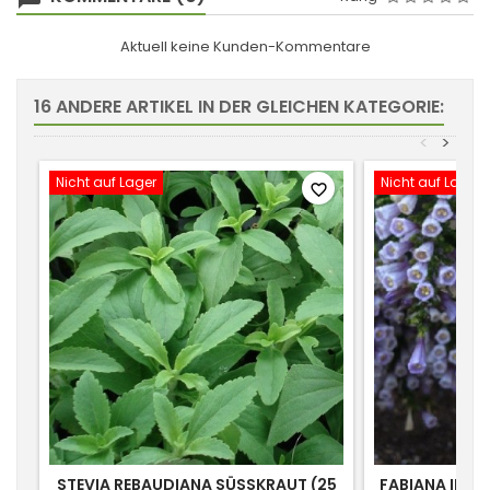
Aktuell keine Kunden-Kommentare
16 ANDERE ARTIKEL IN DER GLEICHEN KATEGORIE:
<
>
Nicht auf Lager
Nicht auf Lager
favorite_border
STEVIA REBAUDIANA SÜSSKRAUT (25 S
FABIANA IMBRI