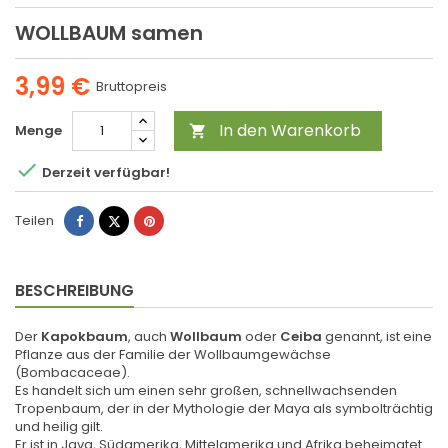
WOLLBAUM samen
3,99 €
Bruttopreis
In den Warenkorb
Menge


Derzeit verfügbar!
Teilen
Tweet
Pinterest
Teilen
BESCHREIBUNG
Der
Kapokbaum
, auch
Wollbaum
oder
Ceiba
genannt, ist eine
Pflanze aus der Familie der Wollbaumgewächse
(Bombacaceae).
Es handelt sich um einen sehr großen, schnellwachsenden
Tropenbaum, der in der Mythologie der Maya als symbolträchtig
und heilig gilt.
Er ist in Java, Südamerika, Mittelamerika und Afrika beheimatet.