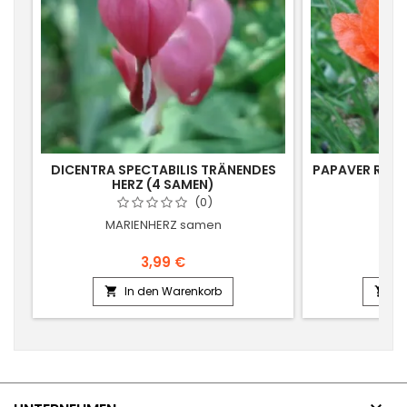
DICENTRA SPECTABILIS TRÄNENDES
PAPAVER RHO
HERZ (4 SAMEN)
(0)
MARIENHERZ samen
FEL
3,99 €
In den Warenkorb
In

