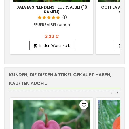
SALVIA SPLENDENS FEUERSALBEI (10
COFFEA ARAB
SAMEN)
KAFF
(1)
FEUERSALBEI samen
KA
3,20 €
In den Warenkorb
In


KUNDEN, DIE DIESEN ARTIKEL GEKAUFT HABEN,
KAUFTEN AUCH ...
<
>
favorite_border