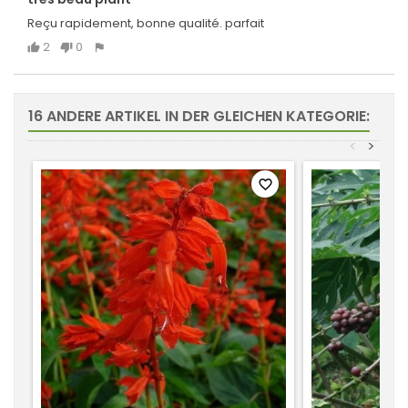
Reçu rapidement, bonne qualité. parfait
2
0
16 ANDERE ARTIKEL IN DER GLEICHEN KATEGORIE:
<
>
favorite_border