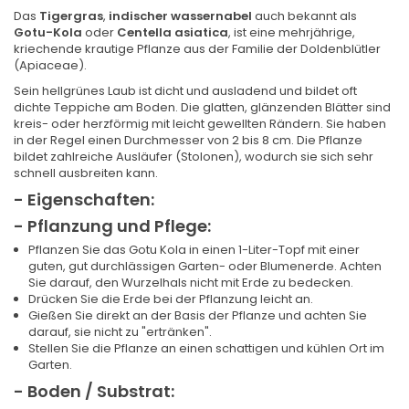
Das
Tigergras
,
indischer wassernabel
auch bekannt als
Gotu-Kola
oder
Centella asiatica
, ist eine mehrjährige,
kriechende krautige Pflanze aus der Familie der Doldenblütler
(Apiaceae).
Sein hellgrünes Laub ist dicht und ausladend und bildet oft
dichte Teppiche am Boden. Die glatten, glänzenden Blätter sind
kreis- oder herzförmig mit leicht gewellten Rändern. Sie haben
in der Regel einen Durchmesser von 2 bis 8 cm. Die Pflanze
bildet zahlreiche Ausläufer (Stolonen), wodurch sie sich sehr
schnell ausbreiten kann.
- Eigenschaften:
- Pflanzung und Pflege:
Pflanzen Sie das Gotu Kola in einen 1-Liter-Topf mit einer
guten, gut durchlässigen Garten- oder Blumenerde. Achten
Sie darauf, den Wurzelhals nicht mit Erde zu bedecken.
Drücken Sie die Erde bei der Pflanzung leicht an.
Gießen Sie direkt an der Basis der Pflanze und achten Sie
darauf, sie nicht zu "ertränken".
Stellen Sie die Pflanze an einen schattigen und kühlen Ort im
Garten.
- Boden / Substrat: