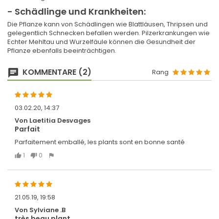
- Schädlinge und Krankheiten:
Die Pflanze kann von Schädlingen wie Blattläusen, Thripsen und
gelegentlich Schnecken befallen werden. Pilzerkrankungen wie
Echter Mehltau und Wurzelfäule können die Gesundheit der
Pflanze ebenfalls beeinträchtigen.
KOMMENTARE (2)
Rang
03.02.20, 14:37
Von Laetitia Desvages
Parfait
Parfaitement emballé, les plants sont en bonne santé
1
0
21.05.19, 19:58
Von Sylviane .B
très beau plant