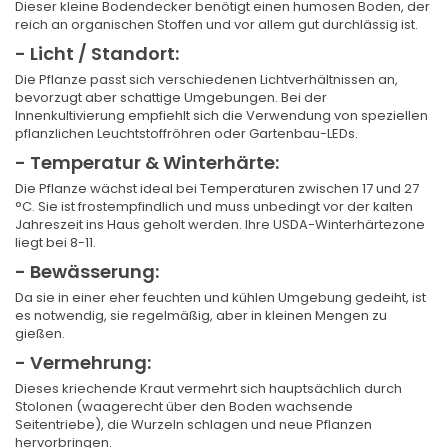
Dieser kleine Bodendecker benötigt einen humosen Boden, der
reich an organischen Stoffen und vor allem gut durchlässig ist.
- Licht / Standort:
Die Pflanze passt sich verschiedenen Lichtverhältnissen an,
bevorzugt aber schattige Umgebungen. Bei der
Innenkultivierung empfiehlt sich die Verwendung von speziellen
pflanzlichen Leuchtstoffröhren oder Gartenbau-LEDs.
- Temperatur & Winterhärte:
Die Pflanze wächst ideal bei Temperaturen zwischen 17 und 27
°C. Sie ist frostempfindlich und muss unbedingt vor der kalten
Jahreszeit ins Haus geholt werden. Ihre USDA-Winterhärtezone
liegt bei 8-11.
- Bewässerung:
Da sie in einer eher feuchten und kühlen Umgebung gedeiht, ist
es notwendig, sie regelmäßig, aber in kleinen Mengen zu
gießen.
- Vermehrung:
Dieses kriechende Kraut vermehrt sich hauptsächlich durch
Stolonen (waagerecht über den Boden wachsende
Seitentriebe), die Wurzeln schlagen und neue Pflanzen
hervorbringen.