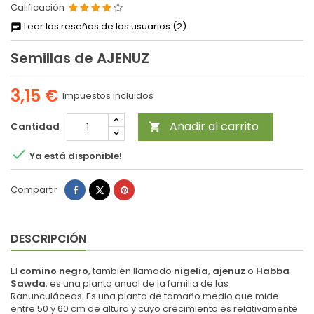
Calificación
Leer las reseñas de los usuarios (2)
Semillas de AJENUZ
3,15 €
Impuestos incluidos
Añadir al carrito
Cantidad


Ya está disponible!
Compartir
Tuitear
Pinterest
Compartir
DESCRIPCIÓN
El
comino negro
, también llamado
nigelia
,
ajenuz
o
Habba
Sawda
, es una planta anual de la familia de las
Ranunculáceas. Es una planta de tamaño medio que mide
entre 50 y 60 cm de altura y cuyo crecimiento es relativamente