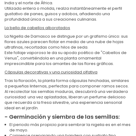
India y el norte de África.
Utilizada entera o molida, realza instantáneamente el perfil
gustativo de panes, guisos y adobos, añadiendo una
profundidad única a sus creaciones culinarias.
La bella de cabellos alborotados
La Nigella de Damasco se distingue por un grafismo único: sus
flores azules parecen flotar en medio de una nube de hojas
ultrafinas, recortadas como hilos de seda.
Este follaje vaporoso le da su apodo poético de "Cabellos de
Venus", convirtiéndola en una planta ornamental
imprescindible para los amantes de las flores gráficas.
Cápsulas decorativas y una curiosidad olfativa
Tras la floración, la planta forma cápsulas hinchadas, similares
a pequeñas linternas, perfectas para componer ramos secos.
Al recolectar las semillas maduras, descubrirá una verdadera
curiosidad: una vez aplastadas, liberan un perfume delicioso
que recuerda a la fresa silvestre, una experiencia sensorial
ideal en el jardín.
- Germinación y siembra de las semillas:
El periodo más propicio para sembrar la nigelia es en el mes
de mayo.
Comience preparando una bandeja con sustrato fino.