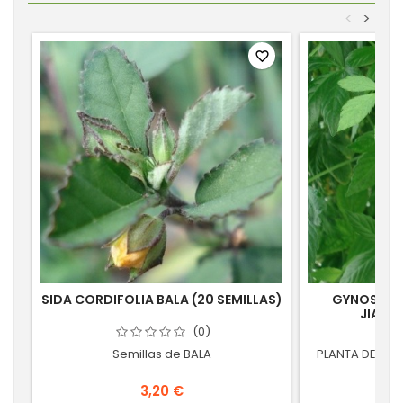
<
>
favorite_border
SIDA CORDIFOLIA BALA (20 SEMILLAS)
GYNOSTEM
JIAOG
(0)
Semillas de BALA
PLANTA DE INM
3,20 €