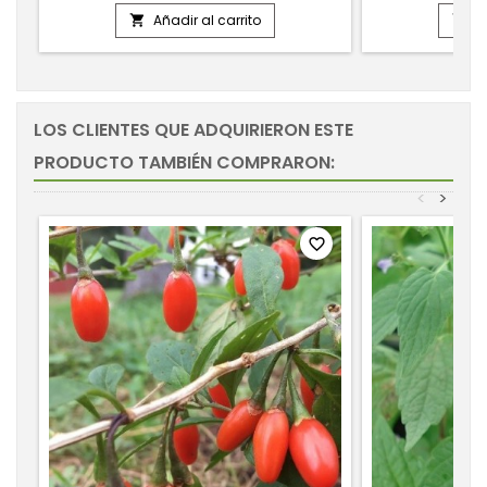
Añadir al carrito
A


LOS CLIENTES QUE ADQUIRIERON ESTE
PRODUCTO TAMBIÉN COMPRARON:
<
>
favorite_border