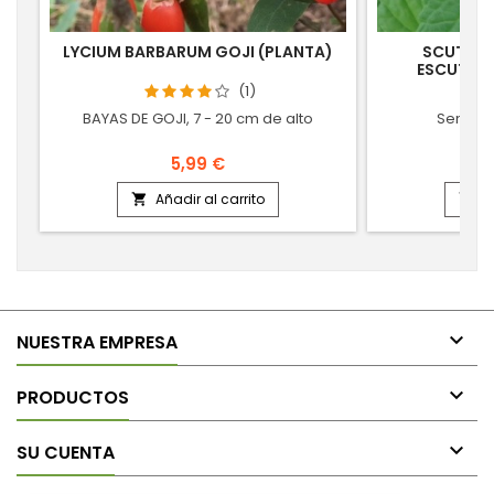
LYCIUM BARBARUM GOJI (PLANTA)
SCUTELLA
ESCUTELA
(1)
BAYAS DE GOJI, 7 - 20 cm de alto
Semilla
5,99 €
Añadir al carrito
A



NUESTRA EMPRESA

PRODUCTOS

SU CUENTA