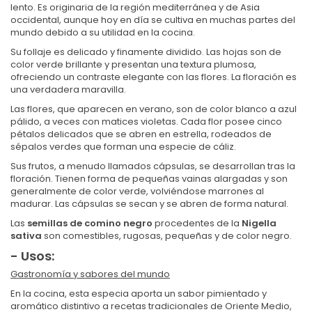
lento. Es originaria de la región mediterránea y de Asia
occidental, aunque hoy en día se cultiva en muchas partes del
mundo debido a su utilidad en la cocina.
Su follaje es delicado y finamente dividido. Las hojas son de
color verde brillante y presentan una textura plumosa,
ofreciendo un contraste elegante con las flores. La floración es
una verdadera maravilla.
Las flores, que aparecen en verano, son de color blanco a azul
pálido, a veces con matices violetas. Cada flor posee cinco
pétalos delicados que se abren en estrella, rodeados de
sépalos verdes que forman una especie de cáliz.
Sus frutos, a menudo llamados cápsulas, se desarrollan tras la
floración. Tienen forma de pequeñas vainas alargadas y son
generalmente de color verde, volviéndose marrones al
madurar. Las cápsulas se secan y se abren de forma natural.
Las
semillas de comino negro
procedentes de la
Nigella
sativa
son comestibles, rugosas, pequeñas y de color negro.
- Usos:
Gastronomía y sabores del mundo
En la cocina, esta especia aporta un sabor pimientado y
aromático distintivo a recetas tradicionales de Oriente Medio,