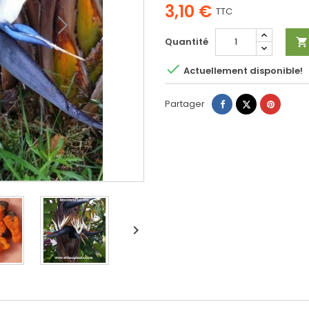
3,10 €
TTC
Quantité


Actuellement disponible!
Partager
Tweet
Pinteres
Partager
