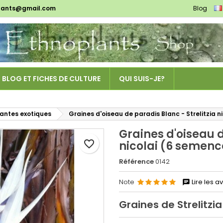
lants@gmail.com
Blog
es listes d'envies
réer une liste d'envies
onnexion
Créer une nouvelle liste
us devez être connecté pour ajouter des produits à votre liste
m de la liste d'envies
nvies.
BLOG ET FICHES DE CULTURE
QUI SUIS-JE?
Annuler
Connexio
Annuler
Créer une liste d'envie
lantes exotiques
Graines d'oiseau de paradis Blanc - Strelitzia 
Graines d'oiseau d
favorite_border
nicolai (6 semenc
Référence
0142
Note
Lire les av
Graines de Strelitzia