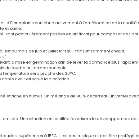
s d'Ethnoplants contribue activement à l'amélioration de la qualité de
e et saine.
ité, sont particulièrement prisées en art floral pour composer des
i est au mois de juin et juillet lorsqu'il fait suffisamment chaud.
sif.
 avant la mise en germination afin de lever la dormance plus rapidem
s de tourbe ou terreau horticole.
 la température sera proche des 30°C.
après avoir effectué la plantation.
 drainé et riche en humus. Un mélange de 80 % de terreau universel av
ère tamisée. Une situation ensoleillée favorisera le développement de s
haudes, supérieures à 15°C. Il est peu rustique et doit être protégé du 