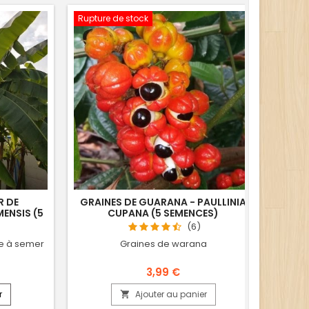
Rupture de stock
R DE
GRAINES DE GUARANA - PAULLINIA
GRAIN
MENSIS (5
CUPANA (5 SEMENCES)
(6)
ue à semer
Graines de warana
Grain
3,99 €
r
Ajouter au panier
