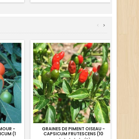
<
>
MOUR -
GRAINES DE PIMENT OISEAU -
GRAI
CUM (1
CAPSICUM FRUTESCENS (10
ALCE
SEMENCES)