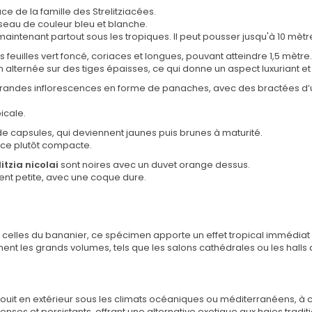
ce de la famille des Strelitziacées.
iseau de couleur bleu et blanche.
 maintenant partout sous les tropiques. Il peut pousser jusqu'à 10 mèt
feuilles vert foncé, coriaces et longues, pouvant atteindre 1,5 mètre.
 alternée sur des tiges épaisses, ce qui donne un aspect luxuriant et 
e grandes inflorescences en forme de panaches, avec des bractées d’un
icale.
e de capsules, qui deviennent jaunes puis brunes à maturité.
nce plutôt compacte.
litzia nicolai
sont noires avec un duvet orange dessus.
ement petite, avec une coque dure.
nt celles du bananier, ce spécimen apporte un effet tropical immédia
ent les grands volumes, tels que les salons cathédrales ou les hal
uit en extérieur sous les climats océaniques ou méditerranéens, à con
enses et persistants, offrant une alternative exotique aux haies tradit