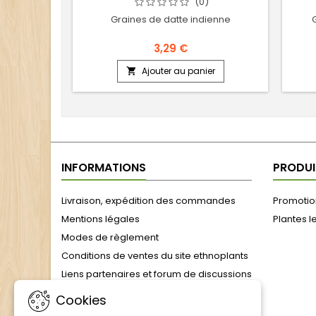
(0)
Graines de datte indienne
3,29 €
Ajouter au panier

INFORMATIONS
PRODUI
Livraison, expédition des commandes
Promotion
Mentions légales
Plantes l
Modes de règlement
Conditions de ventes du site ethnoplants
Liens partenaires et forum de discussions
formulaire de rétractation
Cookies
Julien, l'âme d'Ethnoplants : 25 ans de