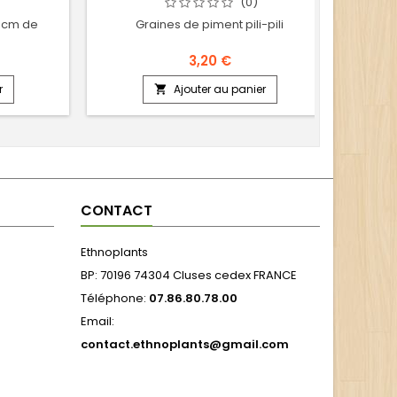
(0)
 cm de
Graines de piment pili-pili
Grai
3,20 €
r
Ajouter au panier

CONTACT
Ethnoplants
BP: 70196 74304 Cluses cedex FRANCE
Téléphone:
07.86.80.78.00
Email:
contact.ethnoplants@gmail.com