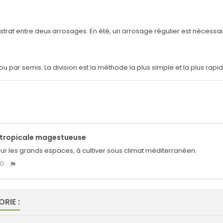
rat entre deux arrosages. En été, un arrosage régulier est nécessair
ou par semis. La division est la méthode la plus simple et la plus rap
 tropicale magestueuse
ur les grands espaces, à cultiver sous climat méditerranéen.
0
RIE :