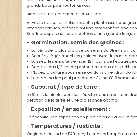
grands bacs pour les terrasses.
Bien-Être Environnemental et Art Floral
Au-delà de son esthétisme, cette plante issus des graine
atmosphériques, créant ainsi une atmosphère apaisant
Ses fleurs spectaculaires, dotées d'une grande longév
- Germination, semis des graines :
La période la plus propice au semis du Strelitzia nicola
Scarifiez légèrement les graines avec du papier abra
Laissez-les ensuite tremper 12 h dans de l'eau tiède
Semez sous 1/2 cm de profondeur dans des petits pot
Placez la culture sous serre où dans un endroit dont
La germination peut prendre de 3 jusqu'à 6 semaines 
- Substrat / type de terre :
Le Strelitzia nicolai pousse très vite dans un sol bien
aération de la terre et une croissance optimal.
- Exposition / ensoleillement :
Il nécessite une exposition en plein soleil ou à la lumi
- Températures / rusticité :
Originaire du sud de l'Afrique, il aime les températures c