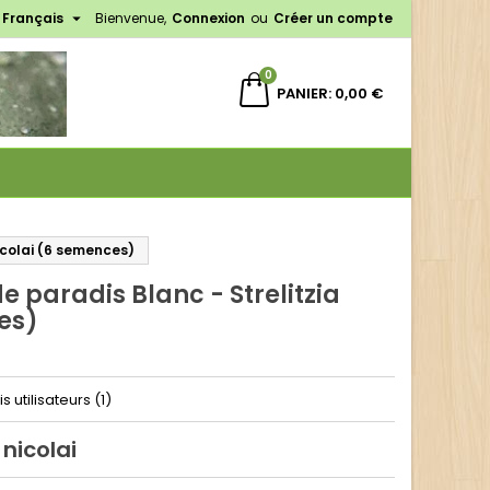

Français
Bienvenue,
Connexion
ou
Créer un compte
×
×
×
0
PANIER
0,00 €
n
s
nicolai (6 semences)
e paradis Blanc - Strelitzia
es)
is utilisateurs (1)
 nicolai