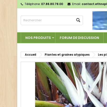
Téléphone:
07.86.80.78.00
Email:
contact.ethnop
M
C
C
Rechercher
add_circle_outline
Vo
No
d'e
NOS PRODUITS
FORUM DE DISCUSSION
Accueil
Plantes et graines atypiques
Les p