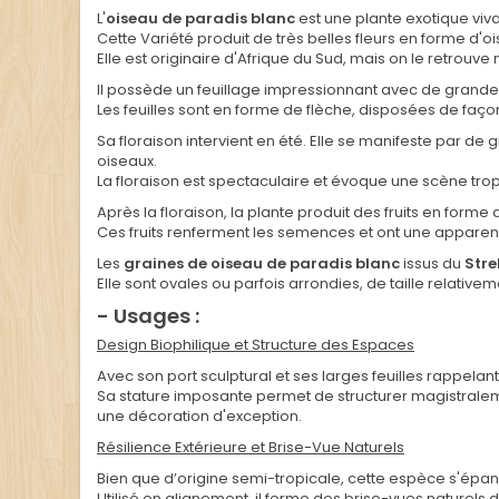
L'
oiseau de paradis blanc
est une plante exotique viva
Cette Variété produit de très belles fleurs en forme d'o
Elle est originaire d'Afrique du Sud, mais on le retrouve
Il possède un feuillage impressionnant avec de grandes 
Les feuilles sont en forme de flèche, disposées de façon
Sa floraison intervient en été. Elle se manifeste par d
oiseaux.
La floraison est spectaculaire et évoque une scène trop
Après la floraison, la plante produit des fruits en form
Ces fruits renferment les semences et ont une appare
Les
graines de oiseau de paradis blanc
issus du
Stre
Elle sont ovales ou parfois arrondies, de taille relativ
- Usages :
Design Biophilique et Structure des Espaces
Avec son port sculptural et ses larges feuilles rappela
Sa stature imposante permet de structurer magistralem
une décoration d'exception.
Résilience Extérieure et Brise-Vue Naturels
Bien que d’origine semi-tropicale, cette espèce s'épano
Utilisé en alignement, il forme des brise-vues naturels d