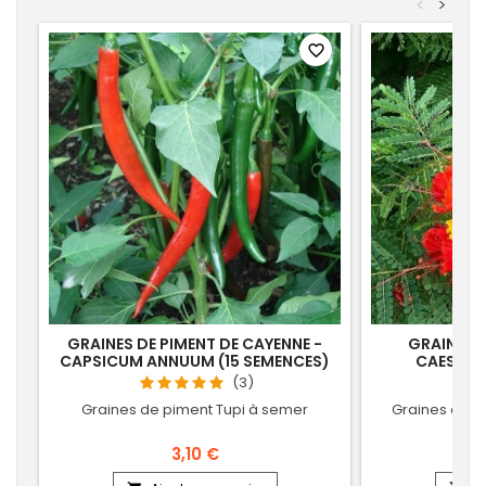
<
>
favorite_border
GRAINES DE PIMENT DE CAYENNE -
GRAINES D
CAPSICUM ANNUUM (15 SEMENCES)
CAESALP
S
(3)
Graines de piment Tupi à semer
Graines d'or
3,10 €