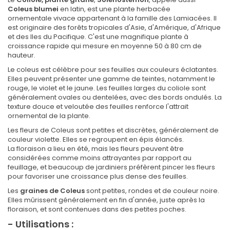
Coleus blumei
en latin, est une plante herbacée
ornementale vivace appartenant à la famille des Lamiacées. Il
est originaire des forêts tropicales d'Asie, d'Amérique, d'Afrique
et des Iles du Pacifique. C'est une magnifique plante à
croissance rapide qui mesure en moyenne 50 à 80 cm de
hauteur.
Le coleus est célèbre pour ses feuilles aux couleurs éclatantes.
Elles peuvent présenter une gamme de teintes, notamment le
rouge, le violet et le jaune. Les feuilles larges du coliole sont
généralement ovales ou dentelées, avec des bords ondulés. La
texture douce et veloutée des feuilles renforce l'attrait
ornemental de la plante.
Les fleurs de Coleus sont petites et discrètes, généralement de
couleur violette. Elles se regroupent en épis élancés.
La floraison a lieu en été, mais les fleurs peuvent être
considérées comme moins attrayantes par rapport au
feuillage, et beaucoup de jardiniers préfèrent pincer les fleurs
pour favoriser une croissance plus dense des feuilles.
Les
graines de Coleus
sont petites, rondes et de couleur noire.
Elles mûrissent généralement en fin d'année, juste après la
floraison, et sont contenues dans des petites poches.
- Utilisations :