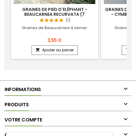
GRAINES DE PIED D'ELÉPHANT -
GRAINES DE C
BEAUCARNEA RECURVATA (7
- CYMBOPO
SEMENCES)
S
(1)
Graines de Beaucarnea à semer
Graines de
3,55 €
Ajouter au panier
Aj



INFORMATIONS

PRODUITS

VOTRE COMPTE

CONTACT