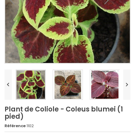


Plant de Coliole - Coleus blumei (1
pied)
Référence
1102