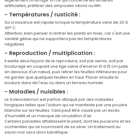
légèrement ombragé. En ce qui concerne les lumières
artificielles, préférer des ampoules néons ou MH.
- Températures / rusticité :
Sa croissance est rapide lorsque la température varie de 20 à
30° C.
Attention, bien penser à rentrer les plants en hiver, car c'est une
variété gélive qui ne supportera pas les températures
négatives.
- Reproduction / multiplication :
Il existe deux façons de le reproduire, soit par semis, soit par
bouturage en coupant une tige saine d'environ 10 à 15 cm juste
en dessous d'un nœud, puis retirer les feuilles inférieures pour
ne garder que quelques feuilles en haut. Placer ensuite la
bouture dans de l'eau ou dans un terreau humide.
- Maladies / nuisibles :
Le Solenostemon est parfois attaqué par des maladies
fongiques telles que l'oïdium qui se manifeste par une poudre
blanche sur les feuilles. Cela peut être causé par un excès
d'humidité et un manque de circulation d'air.
Certains parasites affaiblissent le plant, dont les pucerons et les
cochenilles qui se nourrissent de sa sève. Un traitement au
savon noir sera alors bénéfique.