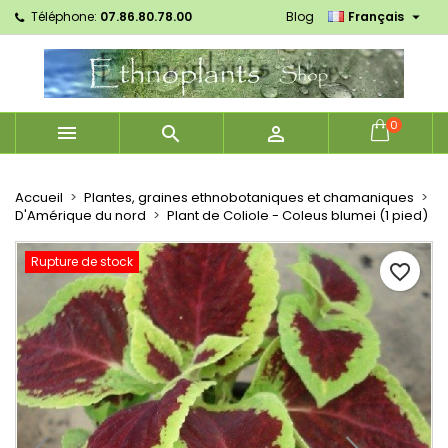

Téléphone:
07.86.80.78.00
Blog
Français
×
×
×
Mes listes d'envies
Créer une liste d'envies
Connexion
Créer une nouvelle liste
add_circle_outline
Vous devez être connecté pour ajouter des produits
Nom de la liste d'envies
à votre liste d'envies.
0



Annuler
Connexion
Annuler
Créer une liste d'envies
Accueil
Plantes, graines ethnobotaniques et chamaniques
D'Amérique du nord
Plant de Coliole - Coleus blumei (1 pied)
Rupture de stock
favorite_border