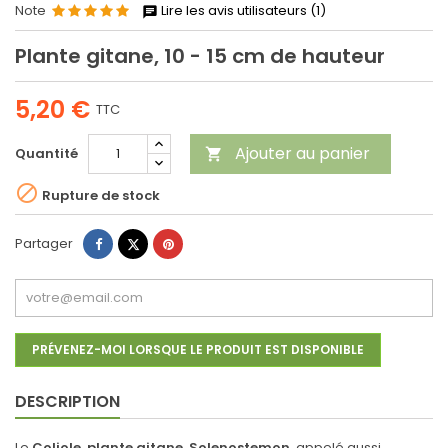
Note
Lire les avis utilisateurs (1)
Plante gitane, 10 - 15 cm de hauteur
5,20 €
TTC
Ajouter au panier
Quantité


Rupture de stock
Partager
Tweet
Pinterest
Partager
PRÉVENEZ-MOI LORSQUE LE PRODUIT EST DISPONIBLE
DESCRIPTION
Le
Coliole,
plante gitane
,
Solenostemon
, appelé aussi