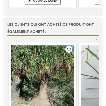
Ajouter au panier
Aj


LES CLIENTS QUI ONT ACHETÉ CE PRODUIT ONT
ÉGALEMENT ACHETÉ :
<
>
favorite_border