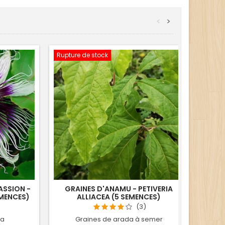
<
>
Rupture de stock
PASSION -
GRAINES D'ANAMU - PETIVERIA
PLA
EMENCES)
ALLIACEA (5 SEMENCES)
PA
(3)
ja
Graines de arada à semer
Passi