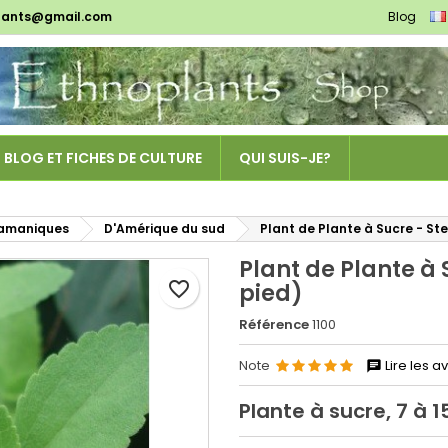
lants@gmail.com
Blog
es listes d'envies
réer une liste d'envies
onnexion
Créer une nouvelle liste
us devez être connecté pour ajouter des produits à votre liste
m de la liste d'envies
nvies.
BLOG ET FICHES DE CULTURE
QUI SUIS-JE?
Annuler
Connexio
Annuler
Créer une liste d'envie
hamaniques
D'Amérique du sud
Plant de Plante à Sucre - St
Plant de Plante à 
favorite_border
pied)
Référence
1100
Note
Lire les av
Plante à sucre, 7 à 