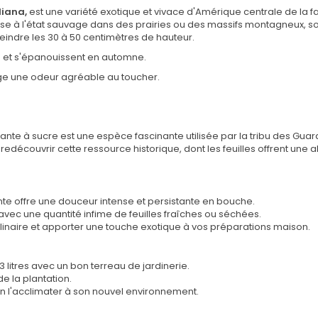
diana,
est une variété exotique et vivace d'Amérique centrale de la f
sse à l'état sauvage dans des prairies ou des massifs montagneux, so
eindre les 30 à 50 centimètres de hauteur.
e et s'épanouissent en automne.
age une odeur agréable au toucher.
lante à sucre est une espèce fascinante utilisée par la tribu des Gua
découvrir cette ressource historique, dont les feuilles offrent une al
te offre une douceur intense et persistante en bouche.
 avec une quantité infime de feuilles fraîches ou séchées.
culinaire et apporter une touche exotique à vos préparations maison.
 litres avec un bon terreau de jardinerie.
de la plantation.
en l'acclimater à son nouvel environnement.