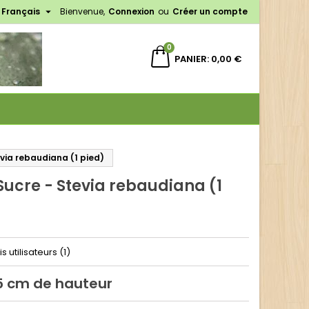

Français
Bienvenue,
Connexion
ou
Créer un compte
×
×
×
0
PANIER
0,00 €
n
s
evia rebaudiana (1 pied)
Sucre - Stevia rebaudiana (1
is utilisateurs (1)
15 cm de hauteur