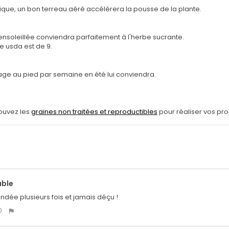
nique, un bon terreau aéré accélèrera la pousse de la plante.
ensoleillée conviendra parfaitement à l'herbe sucrante.
e usda est de 9.
age au pied par semaine en été lui conviendra.
rouvez les
graines non traitées et reproductibles
pour réaliser vos pr
ble
ée plusieurs fois et jamais déçu !
0