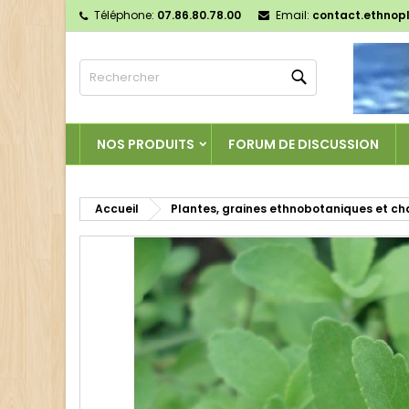
Téléphone:
07.86.80.78.00
Email:
contact.ethnop
M
C
C
Rechercher
add_circle_outline
Vo
No
d'e
NOS PRODUITS
FORUM DE DISCUSSION
Accueil
Plantes, graines ethnobotaniques et c