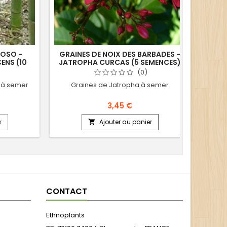
MOSO -
GRAINES DE NOIX DES BARBADES -
PL
ENS (10
JATROPHA CURCAS (5 SEMENCES)
IMPA
(0)
 à semer
Graines de Jatropha à semer
Impat
3,45 €
r
Ajouter au panier

CONTACT
Ethnoplants