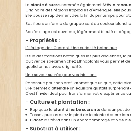
La
plante à sucre,
nommée également
Stévia rebau
Originaire des régions tropicales d'Amérique, elle pou
Elle pousse rapidement dès la fin du printemps pour att
Ses fleurs en forme de grappe sont de couleur blanch
Son feuillage est duveteux, légèrement bleuté et dég
- Propriétés :
L'Héritage des Guarani : Une curiosité botanique
Issue des traditions botaniques les plus anciennes, la p
Cultiver ce spécimen chez Ethnoplants vous permet de re
quotidiennes avec originalité.
Une saveur sucrée pour vos infusions
Reconnue pour son profil aromatique unique, cette plan
Elle permet d'atteindre un équilibre gustatif surprenant
C'est l'invité idéal pour transformer votre expérience 
- Culture et plantation :
Repiquez le
plant d'herbe sucrante
dans un pot de 3
Tassez puis arrosez le pied de la plante à sucre lors 
Placez la Stévia dans un endroit ombragé afin de bi
- Substrat à utiliser :