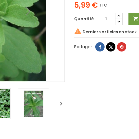
5,99 €
TTC
Quantité


Derniers articles en stock
Partager
Tweet
Pinteres
Partager
