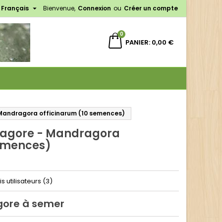

Français
Bienvenue,
Connexion
ou
Créer un compte
×
×
×
0
PANIER
0,00 €
n
s
Mandragora officinarum (10 semences)
ragore - Mandragora
semences)
is utilisateurs (3)
gore à semer