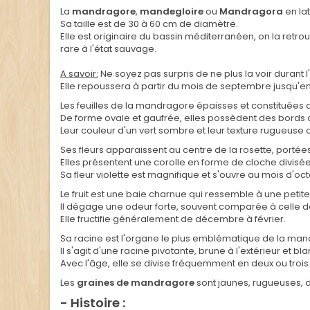
La
mandragore
,
mandegloire
ou
Mandragora
en lat
Sa taille est de 30 à 60 cm de diamètre.
Elle est originaire du bassin méditerranéen, on la ret
rare à l'état sauvage.
A savoir:
Ne soyez pas surpris de ne plus la voir durant l
Elle repoussera à partir du mois de septembre jusqu'en
Les feuilles de la mandragore épaisses et constituées 
De forme ovale et gaufrée, elles possèdent des bords o
Leur couleur d'un vert sombre et leur texture rugueuse
Ses fleurs apparaissent au centre de la rosette, portée
Elles présentent une corolle en forme de cloche divisée 
Sa fleur violette est magnifique et s'ouvre au mois d'octob
Le fruit est une baie charnue qui ressemble à une petit
Il dégage une odeur forte, souvent comparée à celle 
Elle fructifie généralement de décembre à février.
Sa racine est l'organe le plus emblématique de la ma
Il s'agit d'une racine pivotante, brune à l'extérieur et b
Avec l'âge, elle se divise fréquemment en deux ou tro
Les
graines de mandragore
sont jaunes, rugueuses, d
- Histoire :