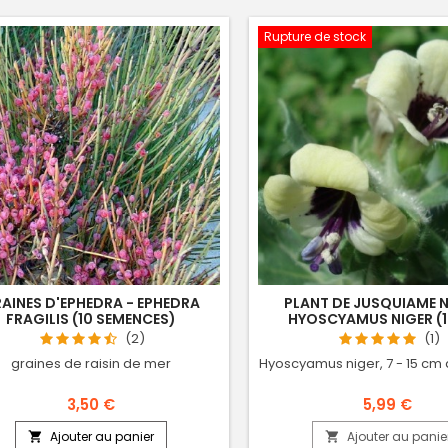
Rupture de stock
AINES D'EPHEDRA - EPHEDRA
PLANT DE JUSQUIAME N
FRAGILIS (10 SEMENCES)
HYOSCYAMUS NIGER (1 
(2)
(1)
graines de raisin de mer
Hyoscyamus niger, 7 - 15 cm
3,50 €
5,99 €
Ajouter au panier
Ajouter au panie

