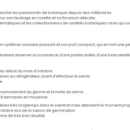
fascine les passionnés de botanique depuis des millénaires.
ur son feuillage en rosette et sa floraison délicate.
thématiques et les collectionneurs de variétés botaniques rares qui 
on système racinaire puissant et son port compact, qui en font une p
ouhaitant observer la croissance d'une plante dotée d'une forte identi
au début du mois d'octobre.
nes au réfrigérateur avant d'effectuer le semis.
e.
 pourrissement du germe et la fonte du semis.
à 8 semaines en moyenne.
ables très longtemps dans le substrat mais attendent le moment pro
tobre lors de la saison de germination.
nne de très bon résultat.