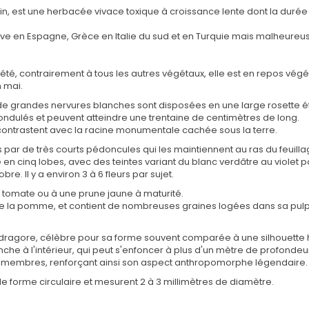
in, est une herbacée vivace toxique à croissance lente dont la durée 
rouve en Espagne, Grèce en Italie du sud et en Turquie mais malheureu
'été, contrairement à tous les autres végétaux, elle est en repos végét
 mai.
de grandes nervures blanches sont disposées en une large rosette ét
ndulés et peuvent atteindre une trentaine de centimètres de long.
 contrastent avec la racine monumentale cachée sous la terre.
s par de très courts pédoncules qui les maintiennent au ras du feuilla
en cinq lobes, avec des teintes variant du blanc verdâtre au violet p
re. Il y a environ 3 à 6 fleurs par sujet.
e tomate ou à une prune jaune à maturité.
de la pomme, et contient de nombreuses graines logées dans sa pul
ndragore, célèbre pour sa forme souvent comparée à une silhouette
lanche à l'intérieur, qui peut s'enfoncer à plus d'un mètre de profondeu
is membres, renforçant ainsi son aspect anthropomorphe légendaire.
e forme circulaire et mesurent 2 à 3 millimètres de diamètre.