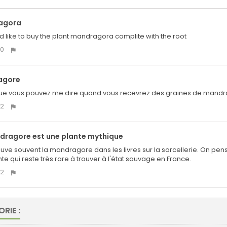
agora
ld like to buy the plant mandragora complite with the root
0
agore
que vous pouvez me dire quand vous recevrez des graines de mand
2
dragore est une plante mythique
uve souvent la mandragore dans les livres sur la sorcellerie. On pens
te qui reste très rare à trouver à l'état sauvage en France.
2
RIE :