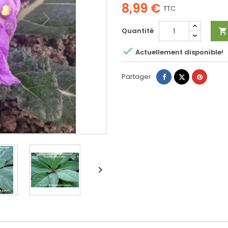
8,99 €
TTC
Quantité


Actuellement disponible!
Partager
Tweet
Pinteres
Partager
