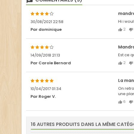
mandr
Hi i wou
30/08/2021 22:58
2
Par dominique
Mandr
Est ce 
14/09/2018 21:13
2
Par Carole Bernard
La man
On retro
10/04/2017 01:34
une plan
Par Roger V.
6
16 AUTRES PRODUITS DANS LA MÊME CATÉGO