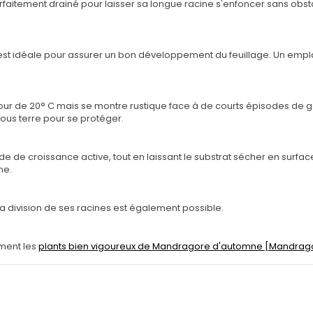
faitement drainé pour laisser sa longue racine s'enfoncer sans obsta
e est idéale pour assurer un bon développement du feuillage. Un emp
ur de 20° C mais se montre rustique face à de courts épisodes de ge
sous terre pour se protéger.
de de croissance active, tout en laissant le substrat sécher en surfac
ne.
La division de ses racines est également possible.
ment les
plants bien vigoureux de Mandragore d'automne [Mandrag