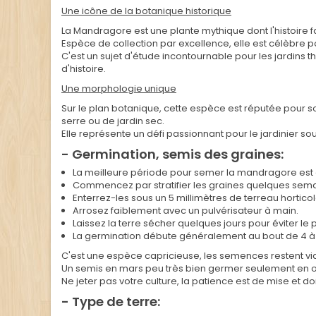
Une icône de la botanique historique
La Mandragore est une plante mythique dont l'histoire 
Espèce de collection par excellence, elle est célèbre po
C'est un sujet d'étude incontournable pour les jardins 
d'histoire.
Une morphologie unique
Sur le plan botanique, cette espèce est réputée pour s
serre ou de jardin sec.
Elle représente un défi passionnant pour le jardinier s
- Germination, semis des graines:
La meilleure période pour semer la mandragore est 
Commencez par stratifier les graines quelques semai
Enterrez-les sous un 5 millimètres de terreau horticol
Arrosez faiblement avec un pulvérisateur à main.
Laissez la terre sécher quelques jours pour éviter le
La germination débute généralement au bout de 4 
C'est une espèce capricieuse, les semences restent vi
Un semis en mars peu très bien germer seulement en oc
Ne jeter pas votre culture, la patience est de mise et do
- Type de terre: