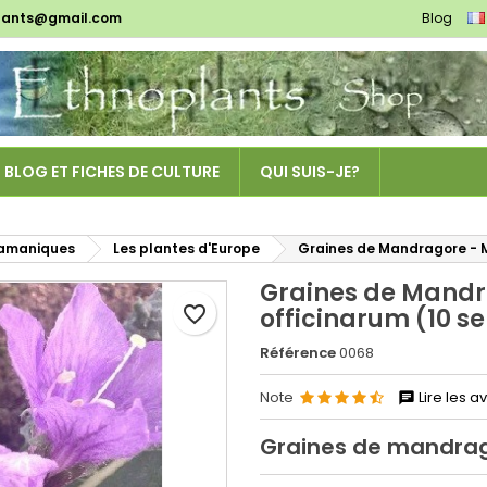
lants@gmail.com
Blog
es listes d'envies
réer une liste d'envies
onnexion
Créer une nouvelle liste
us devez être connecté pour ajouter des produits à votre liste
m de la liste d'envies
nvies.
BLOG ET FICHES DE CULTURE
QUI SUIS-JE?
Annuler
Connexio
Annuler
Créer une liste d'envie
hamaniques
Les plantes d'Europe
Graines de Mandragore - 
Graines de Mand
favorite_border
officinarum (10 
Référence
0068
Note
Lire les av
Graines de mandra