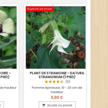
Rupture de stock
OIRE -
PLANT DE STRAMOINE - DATURA
GRAI
PIED)
STRAMONIUM (1 PIED)
CIRC
(3)
 de hauteur
Pomme épineuse, 10 - 20 cm de
hauteur
5,90 €
r
Ajouter au panier
