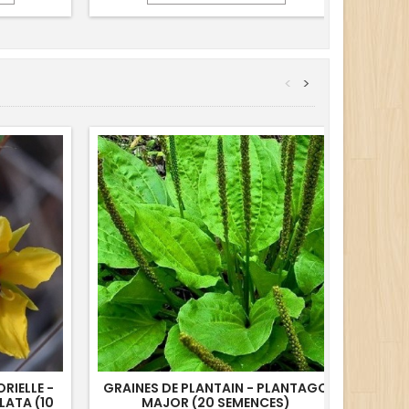
<
>
RIELLE -
GRAINES DE PLANTAIN - PLANTAGO
GRAI
ATA (10
MAJOR (20 SEMENCES)
PHYSA