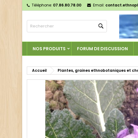
Téléphone:
07.86.80.78.00
Email:
contact.ethnop
M
C
C
Rechercher
add_circle_outline
Vo
No
d'e
NOS PRODUITS
FORUM DE DISCUSSION
Accueil
Plantes, graines ethnobotaniques et c