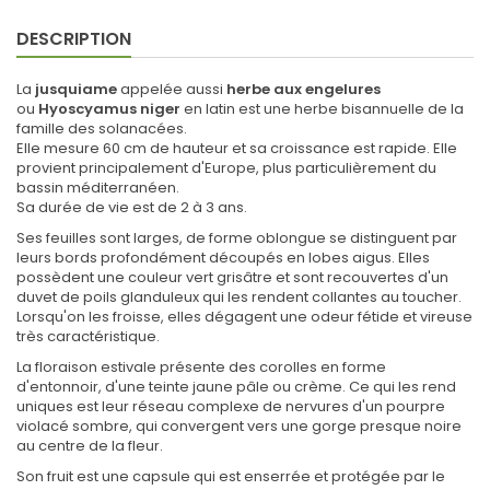
DESCRIPTION
La
jusquiame
appelée aussi
herbe aux engelures
ou
Hyoscyamus niger
en latin est une herbe bisannuelle de la
famille des solanacées.
Elle mesure 60 cm de hauteur et sa croissance est rapide. Elle
provient principalement d'Europe, plus particulièrement du
bassin méditerranéen.
Sa durée de vie est de 2 à 3 ans.
Ses feuilles sont larges, de forme oblongue se distinguent par
leurs bords profondément découpés en lobes aigus. Elles
possèdent une couleur vert grisâtre et sont recouvertes d'un
duvet de poils glanduleux qui les rendent collantes au toucher.
Lorsqu'on les froisse, elles dégagent une odeur fétide et vireuse
très caractéristique.
La floraison estivale présente des corolles en forme
d'entonnoir, d'une teinte jaune pâle ou crème. Ce qui les rend
uniques est leur réseau complexe de nervures d'un pourpre
violacé sombre, qui convergent vers une gorge presque noire
au centre de la fleur.
Son fruit est une capsule qui est enserrée et protégée par le