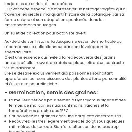
les jardins de curiosités européens.
Cultiver cette espèce, c'est préserver un héritage végétal qui a
traversé les siècles, marquant l'histoire de la botanique par sa
forme unique et son adaptation spontanée dans les
environnements sauvages.
Un sujet de collection pour botaniste averti
Au-delà de son histoire, la Jusquiame est un défi horticole qui
récompense le collectionneur par son développement
spectaculaire.
C'est une essence qui invite à la redécouverte des jardins
anciens où elle trouvait autrefois sa place, offrant un contraste
visuel saisissant.
Elle se destine exclusivement aux passionnés souhaitant
approfondir leur connaissance des plantes à forte personnalité
et à l'histoire naturelle riche.
- Germination, semis des graines :
La meilleur période pour semer la Hyoscyamus niger est dès
le mois de mai car les nuits sont moins fraîches et la
températures proche des 15°C.
Saupoudrez les graines dans une barquette de terreau fin.
Recouvrez-les très légèrement avec le doigt sous quelques
millimètres de terreau. Bien faire attention de ne pas trop
les enfouirent.