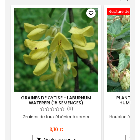
<
>
Rupture de stoc
favorite_border
GRAINES DE CYTISE - LABURNUM
PLANT DE 
WATERERI (15 SEMENCES)
HUMULUS 
(0)
Graines de faux ébénier à semer
Houblon femell
3,10 €
Ajouter au panier
Aj

