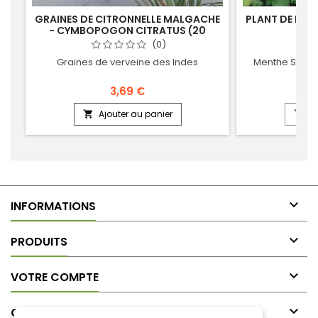
GRAINES DE CITRONNELLE MALGACHE
PLANT DE MEN
- CYMBOPOGON CITRATUS (20
PIPE
SEMENCES)
(0)
Graines de verveine des Indes
Menthe Suisse
3,69 €
Ajouter au panier
Aj



INFORMATIONS

PRODUITS

VOTRE COMPTE

CONTACT