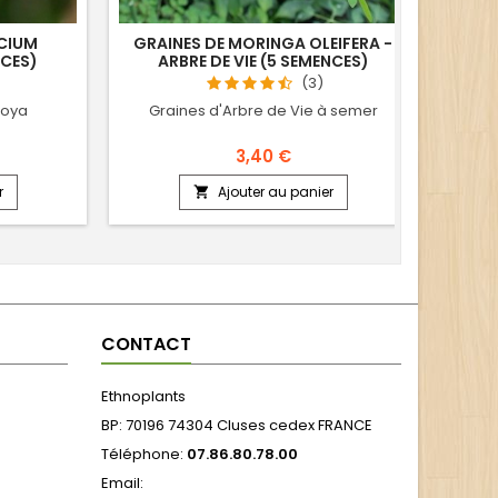
YCIUM
GRAINES DE MORINGA OLEIFERA -
GRA
CES)
ARBRE DE VIE (5 SEMENCES)
LU
(3)
Goya
Graines d'Arbre de Vie à semer
3,40 €
r
Ajouter au panier

CONTACT
Ethnoplants
BP: 70196 74304 Cluses cedex FRANCE
Téléphone:
07.86.80.78.00
Email: