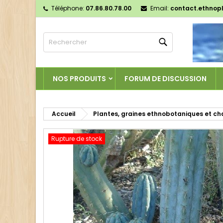
Téléphone:
07.86.80.78.00
Email:
contact.ethnop
M
C
C
Rechercher
add_circle_outline
Vo
No
d'e
NOS PRODUITS
FORUM DE DISCUSSION
Accueil
Plantes, graines ethnobotaniques et c
Rupture de stock