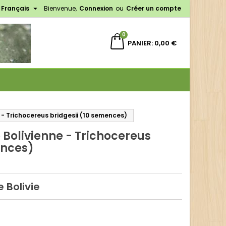

Français
Bienvenue,
Connexion
ou
Créer un compte
×
×
×
0
PANIER
0,00 €
n
s
 - Trichocereus bridgesii (10 semences)
 Bolivienne - Trichocereus
ences)
e Bolivie