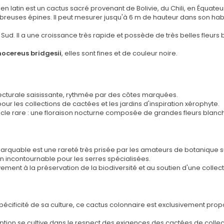
en latin est un cactus sacré provenant de Bolivie, du Chili, en Équateu
breuses épines. Il peut mesurer jusqu'à 6 m de hauteur dans son habi
d. Il a une croissance très rapide et possède de très belles fleurs 
hocereus bridgesii
, elles sont fines et de couleur noire.
tecturale saisissante, rythmée par des côtes marquées.
ur les collections de cactées et les jardins d'inspiration xérophyte.
ectacle rare : une floraison nocturne composée de grandes fleurs bl
arquable est une rareté très prisée par les amateurs de botanique s
n incontournable pour les serres spécialisées.
ement à la préservation de la biodiversité et au soutien d'une colle
pécificité de sa culture, ce cactus colonnaire est exclusivement pro
tion se cultive dans le respect des exigences des cactées de collec