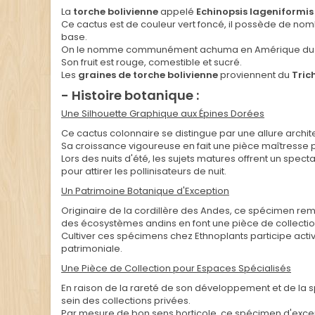
La
torche bolivienne
appelé
Echinopsis lageniformis
Ce cactus est de couleur vert foncé, il possède de nom
base.
On le nomme communément
achuma en Amérique du Su
Son fruit est rouge, comestible et sucré.
Les
graines de torche bolivienne
proviennent du
Tric
- Histoire botanique :
Une Silhouette Graphique aux Épines Dorées
Ce cactus colonnaire se distingue par une allure archi
Sa croissance vigoureuse en fait une pièce maîtresse po
Lors des nuits d'été, les sujets matures offrent un sp
pour attirer les pollinisateurs de nuit.
Un Patrimoine Botanique d'Exception
Originaire de la cordillère des Andes, ce spécimen rem
des écosystèmes andins en font une pièce de collectio
Cultiver ces spécimens chez Ethnoplants participe activ
patrimoniale.
Une Pièce de Collection pour Espaces Spécialisés
En raison de la rareté de son développement et de la s
sein des collections privées.
Par mesure de bon sens horticole, ce spécimen d'excep