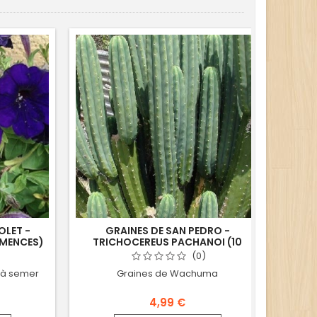
- 0,40
OLET -
GRAINES DE SAN PEDRO -
GRAI
EMENCES)
TRICHOCEREUS PACHANOI (10
SEMENCES)
(0)
 à semer
Graines de Wachuma
Grai
4,99 €