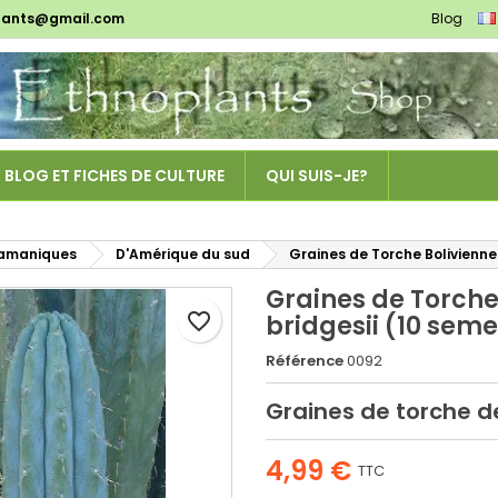
lants@gmail.com
Blog
es listes d'envies
réer une liste d'envies
onnexion
Créer une nouvelle liste
us devez être connecté pour ajouter des produits à votre liste
m de la liste d'envies
nvies.
BLOG ET FICHES DE CULTURE
QUI SUIS-JE?
Annuler
Connexio
Annuler
Créer une liste d'envie
hamaniques
D'Amérique du sud
Graines de Torche Bolivienne
Graines de Torche
favorite_border
bridgesii (10 sem
Référence
0092
Graines de torche d
4,99 €
TTC