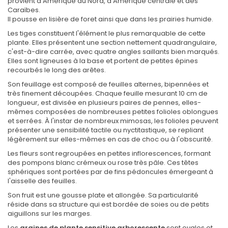
provient d'Amérique du Nord, d'Amérique centrale et des
Caraïbes.
Il pousse en lisière de foret ainsi que dans les prairies humide.
Les tiges constituent l'élément le plus remarquable de cette
plante. Elles présentent une section nettement quadrangulaire,
c'est-à-dire carrée, avec quatre angles saillants bien marqués.
Elles sont ligneuses à la base et portent de petites épines
recourbés le long des arêtes.
Son feuillage est composé de feuilles alternes, bipennées et
très finement découpées. Chaque feuille mesurant 10 cm de
longueur, est divisée en plusieurs paires de pennes, elles-
mêmes composées de nombreuses petites folioles oblongues
et serrées. À l'instar de nombreux mimosas, les folioles peuvent
présenter une sensibilité tactile ou nyctitastique, se repliant
légèrement sur elles-mêmes en cas de choc ou à l'obscurité.
Les fleurs sont regroupées en petites inflorescences, formant
des pompons blanc crémeux ou rose très pâle. Ces têtes
sphériques sont portées par de fins pédoncules émergeant à
l'aisselle des feuilles.
Son fruit est une gousse plate et allongée. Sa particularité
réside dans sa structure qui est bordée de soies ou de petits
aiguillons sur les marges.
Les
graines de plante sensitive arborescente
sont ovales et