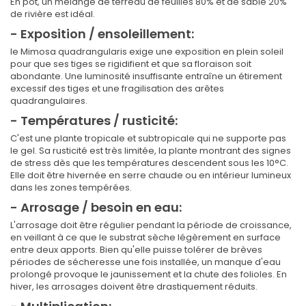
En pot, un mélange de terreau de feuilles 80% et de sable 20%
de rivière est idéal.
- Exposition / ensoleillement:
le Mimosa quadrangularis exige une exposition en plein soleil
pour que ses tiges se rigidifient et que sa floraison soit
abondante. Une luminosité insuffisante entraîne un étirement
excessif des tiges et une fragilisation des arêtes
quadrangulaires.
- Températures / rusticité:
C'est une plante tropicale et subtropicale qui ne supporte pas
le gel. Sa rusticité est très limitée, la plante montrant des signes
de stress dès que les températures descendent sous les 10°C.
Elle doit être hivernée en serre chaude ou en intérieur lumineux
dans les zones tempérées.
- Arrosage / besoin en eau:
L'arrosage doit être régulier pendant la période de croissance,
en veillant à ce que le substrat sèche légèrement en surface
entre deux apports. Bien qu'elle puisse tolérer de brèves
périodes de sécheresse une fois installée, un manque d'eau
prolongé provoque le jaunissement et la chute des folioles. En
hiver, les arrosages doivent être drastiquement réduits.