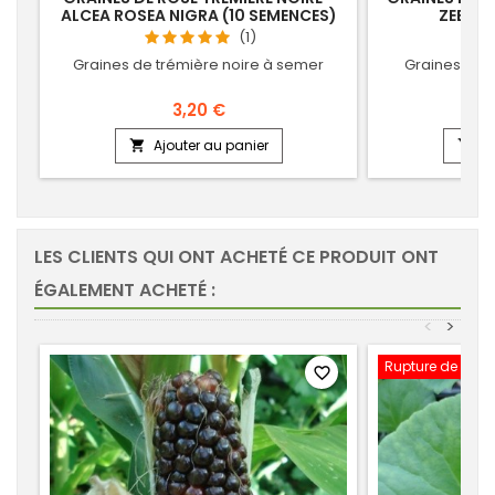
ALCEA ROSEA NIGRA (10 SEMENCES)
ZEBRIN
(1)
Graines de trémière noire à semer
Graines de 
3,20 €
Ajouter au panier
Aj


LES CLIENTS QUI ONT ACHETÉ CE PRODUIT ONT
ÉGALEMENT ACHETÉ :
<
>
Rupture de stoc
favorite_border