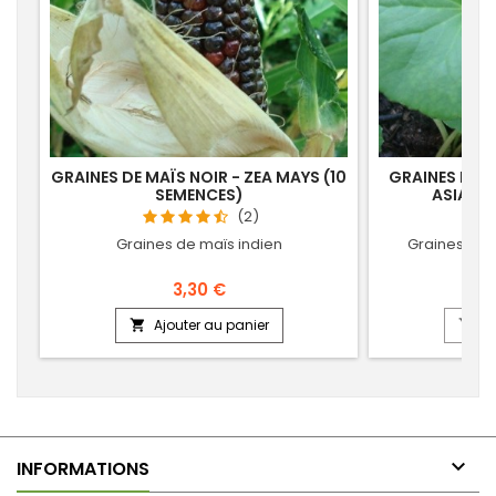
GRAINES DE MAÏS NOIR - ZEA MAYS (10
GRAINES DE 
SEMENCES)
ASIATIC
(2)
Graines de maïs indien
Graines d'h
3,30 €
Ajouter au panier
Aj



INFORMATIONS