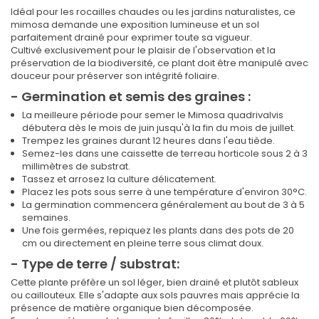
Idéal pour les rocailles chaudes ou les jardins naturalistes, ce
mimosa demande une exposition lumineuse et un sol
parfaitement drainé pour exprimer toute sa vigueur.
Cultivé exclusivement pour le plaisir de l'observation et la
préservation de la biodiversité, ce plant doit être manipulé avec
douceur pour préserver son intégrité foliaire.
- Germination et semis des graines :
La meilleure période pour semer le Mimosa quadrivalvis
débutera dès le mois de juin jusqu'à la fin du mois de juillet.
Trempez les graines durant 12 heures dans l'eau tiède.
Semez-les dans une caissette de terreau horticole sous 2 à 3
millimètres de substrat.
Tassez et arrosez la culture délicatement.
Placez les pots sous serre à une température d'environ 30°C.
La germination commencera généralement au bout de 3 à 5
semaines.
Une fois germées, repiquez les plants dans des pots de 20
cm ou directement en pleine terre sous climat doux.
- Type de terre / substrat:
Cette plante préfère un sol léger, bien drainé et plutôt sableux
ou caillouteux. Elle s'adapte aux sols pauvres mais apprécie la
présence de matière organique bien décomposée.