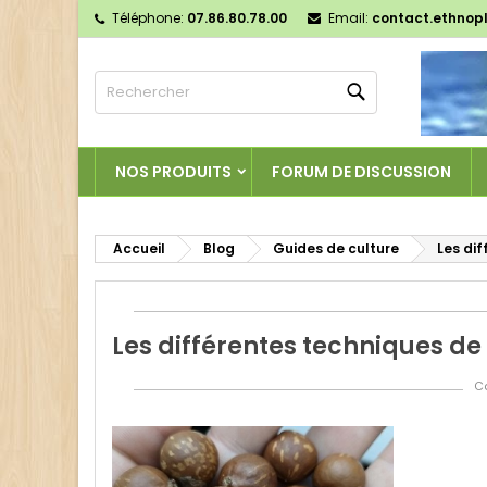
Téléphone:
07.86.80.78.00
Email:
contact.ethnop
M
(
C
C
Rechercher
add_circle_outline
((
Vo
No
d'e
NOS PRODUITS
FORUM DE DISCUSSION
Accueil
Blog
Guides de culture
Les di
Les différentes techniques de
Ca