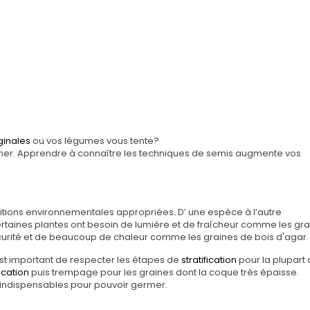
iginales
ou vos légumes vous tente?
semer. Apprendre à connaître les techniques de semis augmente vos
itions environnementales appropriées
.
D’ une espèce à l’autre
ertaines plantes ont besoin de lumière et de fraîcheur comme les gr
bscurité et de beaucoup de chaleur comme les graines de bois d'agar.
est important de respecter les étapes de
stratification
pour la plupart
ication
puis trempage pour les graines dont la coque très épaisse.
indispensables pour pouvoir germer.