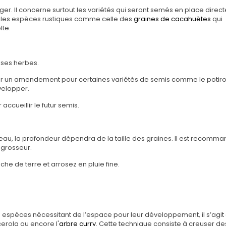
er. Il concerne surtout les variétés qui seront semés en place dire
 les espèces rustiques comme celle des
graines de cacahuètes
qui
te.
ises herbes.
orter un amendement pour certaines variétés de semis comme le potir
velopper.
 accueillir le futur semis.
deau, la profondeur dépendra de la taille des graines.
Il est recomma
e grosseur
.
he de terre et arrosez en pluie fine.
spèces nécessitant de l’espace pour leur développement, il s’agit
rola ou encore l'
arbre curry
. Cette technique consiste à creuser des