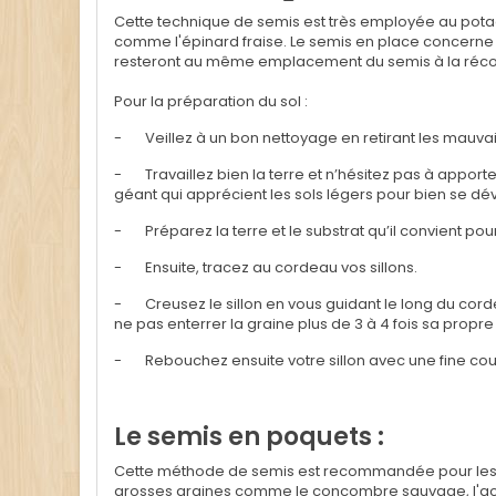
Cette technique de semis est très employée au potag
comme l'épinard fraise.
Le semis en place concerne
resteront au même emplacement du semis à la récol
Pour la préparation du sol :
-
Veillez à un bon nettoyage en retirant les mauva
-
Travaillez bien la terre et n’hésitez pas à app
géant qui apprécient les sols légers pour bien se dé
-
Préparez la terre et le substrat qu’il convient pour
-
Ensuite, tracez au cordeau vos sillons.
-
Creusez le sillon en vous guidant le long du cor
ne pas enterrer la graine plus de 3 à 4 fois sa propr
-
Rebouchez ensuite votre sillon avec une fine couc
Le semis en poquets :
Cette méthode de semis est recommandée pour les e
grosses graines comme le concombre sauvage, l'ace