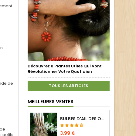
ctement
on
Découvrez 8 Plantes Utiles Qui Vont
Révolutionner Votre Quotidien
ndé de
TOUS LES ARTICLES
MEILLEURES VENTES
BULBES D'AIL DES OURS - ALLIUM URSINUM (3 GOUSSES)
 de
3,99 €
 petits