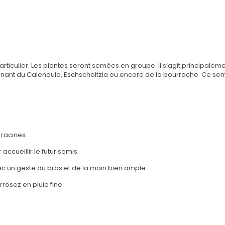
articulier. Les plantes seront semées en groupe. Il s’agit principalem
nt du Calendula, Eschscholtzia ou encore de la bourrache. Ce sem
 racines.
 accueillir le futur semis.
c un geste du bras et de la main bien ample.
rrosez en pluie fine.