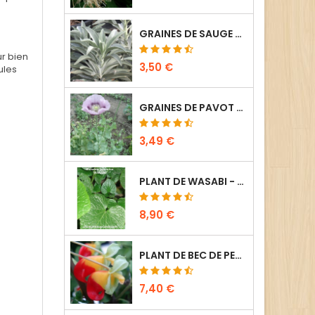
GRAINES DE SAUGE BLANCHE - SALVIA APIANA (10 SEMENCES)
ur bien
3,50 €
ules
GRAINES DE PAVOT SOMNIFÈRE - PAPAVER SOMNIFERUM (50 SEMENCES)
3,49 €
PLANT DE WASABI - WASABIA JAPONICA (1 PIED)
8,90 €
PLANT DE BEC DE PERROQUET - IMPATIENS NIAMNIAMENSIS (1 PIED)
7,40 €