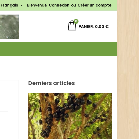

Français
Bienvenue,
Connexion
ou
Créer un compte
×
×
×
×
0
PANIER
0,00 €
)
n
s
Derniers articles