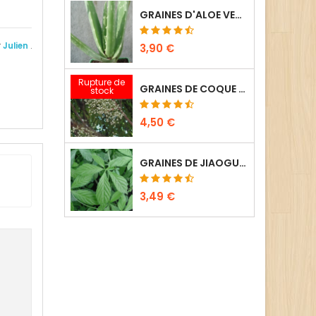
GRAINES D'ALOE VERA - BARBADENSIS (10 SEMENCES)
r
Julien
.
3,90 €
Rupture de
GRAINES DE COQUE DU LEVANT - ANAMIRTA COCCULUS (6 SEMENCES)
stock
4,50 €
GRAINES DE JIAOGULAN - GYNOSTEMMA PENTAPHYLLUM (10 SEMENCES)
3,49 €