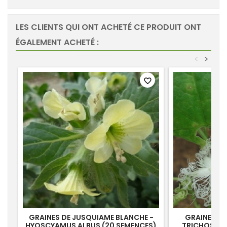
LES CLIENTS QUI ONT ACHETÉ CE PRODUIT ONT
ÉGALEMENT ACHETÉ :
<
>
favorite_border
GRAINES DE JUSQUIAME BLANCHE -
GRAINES DE
HYOSCYAMUS ALBUS (20 SEMENCES)
TRICHOSANT