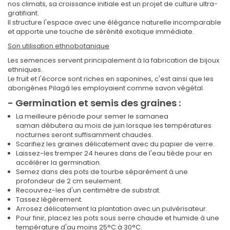
nos climats, sa croissance initiale est un projet de culture ultra-
gratifiant.
Il structure l'espace avec une élégance naturelle incomparable
et apporte une touche de sérénité exotique immédiate.
Son utilisation ethnobotanique
Les semences servent principalement à la fabrication de bijoux
ethniques.
Le fruit et l'écorce sont riches en saponines, c'est ainsi que les
aborigènes Pilagá les employaient comme savon végétal.
- Germination et semis des graines :
La meilleure période pour semer le samanea
saman débutera au mois de juin lorsque les températures
nocturnes seront suffisamment chaudes.
Scarifiez les graines délicatement avec du papier de verre.
Laissez-les tremper 24 heures dans de l'eau tiède pour en
accélérer la germination.
Semez dans des pots de tourbe séparément à une
profondeur de 2 cm seulement.
Recouvrez-les d'un centimètre de substrat.
Tassez légèrement.
Arrosez délicatement la plantation avec un pulvérisateur.
Pour finir, placez les pots sous serre chaude et humide à une
température d'au moins 25°C à 30°C.