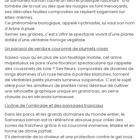
Le Samanea saman cache un secret poétique fascinant : à la
tombée de la nuit ou dès que les nuages se font menaçants,
ses délicates feuilles composées se replient sagement sur
elles-mêmes.
Ce phénomène biologique, appelé nyctinastie, lui vaut son nom
d'Arbre à pluie.
Semer ses graines, c'est s'offrir le spectacle vivant d'une plante
dotée d'une véritable horloge végétale.
Un parasol de verdure couronné de plumets roses
Saviez-vous qu'en plus de son feuillage mobile, cet arbre
majestueux se pare d'une floraison spectaculaire qui rappelle
des coussinets de soie ? Ses fleurs, composées de dizaines de
longs étamines d'un rose tendre à pointes blanches, forment
de véritables petits plumets lumineux suspendus. C'est le sujet
idéal pour les amateurs de plantes rares désireux de cultiver
une silhouette graphique unique en grand bac, en serre
chaude ou en véranda lumineuse.
L'icône de l'ombrage et des paysages tropicaux
Dans les parcs et les grands domaines du monde entier, le
Samanea saman est la référence absolue pour créer des
zones de fraîcheur grâce à sa couronne immense, étalée et en
forme de dôme parfait.
S'il demande de la chaleur et une protection contre le gel sous