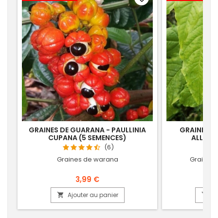
GRAINES DE GUARANA - PAULLINIA
GRAINES D
CUPANA (5 SEMENCES)
ALLIAC
(6)
Graines de warana
Graines 
3,99 €
Ajouter au panier
Aj

