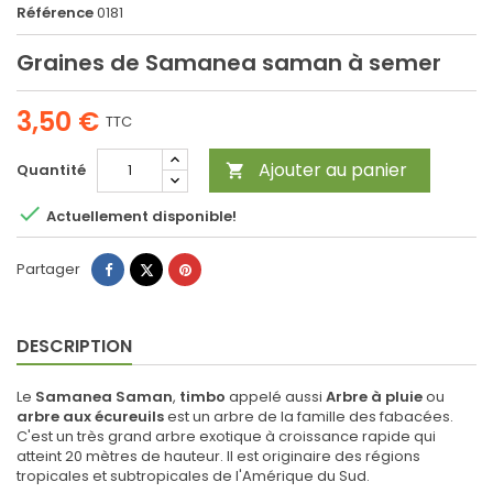
Référence
0181
Graines de Samanea saman à semer
3,50 €
TTC
Ajouter au panier
Quantité


Actuellement disponible!
Partager
Tweet
Pinterest
Partager
DESCRIPTION
Le
Samanea Saman
,
timbo
appelé aussi
Arbre à pluie
ou
arbre aux écureuils
est un arbre de la famille des fabacées.
C'est un très grand arbre exotique à croissance rapide qui
atteint 20 mètres de hauteur. Il est originaire des régions
tropicales et subtropicales de l'Amérique du Sud.