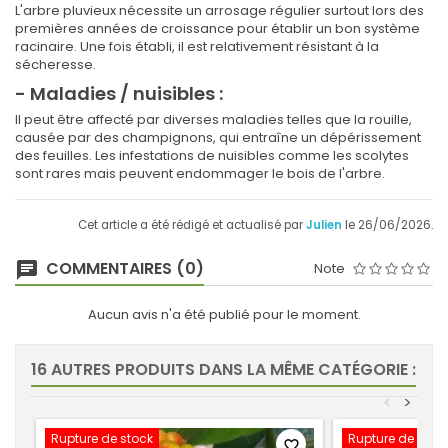
L'arbre pluvieux nécessite un arrosage régulier surtout lors des
premières années de croissance pour établir un bon système
racinaire. Une fois établi, il est relativement résistant à la
sécheresse.
- Maladies / nuisibles :
Il peut être affecté par diverses maladies telles que la rouille,
causée par des champignons, qui entraîne un dépérissement
des feuilles. Les infestations de nuisibles comme les scolytes
sont rares mais peuvent endommager le bois de l'arbre.
Cet article a été rédigé et actualisé par
Julien
le 26/06/2026.
COMMENTAIRES (0)
Note
Aucun avis n'a été publié pour le moment.
16 AUTRES PRODUITS DANS LA MÊME CATÉGORIE :
<
>
Rupture de stock
Rupture de stoc
favorite_border