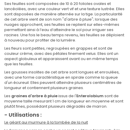
Ses feuilles sont composées de 10 à 20 folioles ovales et
lancéolées, avec une couleur vert vif et une texture lustrée. Elles
sont disposées de manière alternée sur la tige. La particularité
de cet arbre vient de son nom "d'arbre à pluie"; lorsque des
nuages approchent, ses feuilles se replient sur elles-mêmes
permettant ainsi à l’eau d’atteindre le sol pour irriguer ses
racines. Une fois le beau temps revenu, les feuilles se déploient
à nouveau pour profiter de la lumière.
Les fleurs sont petites, regroupées en grappes et sont de
couleur crème, avec des pétales finement velus. Elles ont un
aspect globuleux et apparaissent avant ou en même temps
que les feuilles.
Les gousses insolites de cet arbre sont longues et enroulées,
avec une forme caractéristique en spirale comme la queue
d'un écureuil. Elles peuvent atteindre plusieurs centimètres de
longueur et contiennent plusieurs graines.
Les
graines d'arbre à pluie
issus de l'
Enterolobium
sont de
moyenne taille mesurant 1 cm de longueur en moyenne et sont
plutôt fines, possédant plusieurs dégradés de marron.
- Utilisations :
Le géant qui murmure à la tombée de la nuit