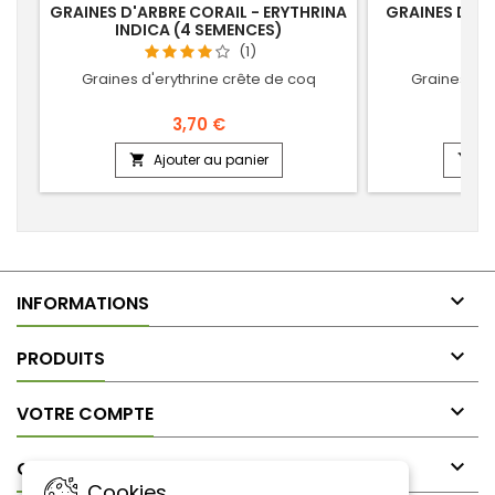
GRAINES D'ARBRE CORAIL - ERYTHRINA
GRAINES DE 
INDICA (4 SEMENCES)
(20
(1)
Graines d'erythrine crête de coq
Graines de
3,70 €
Ajouter au panier
Aj



INFORMATIONS

PRODUITS

VOTRE COMPTE

CONTACT
Cookies