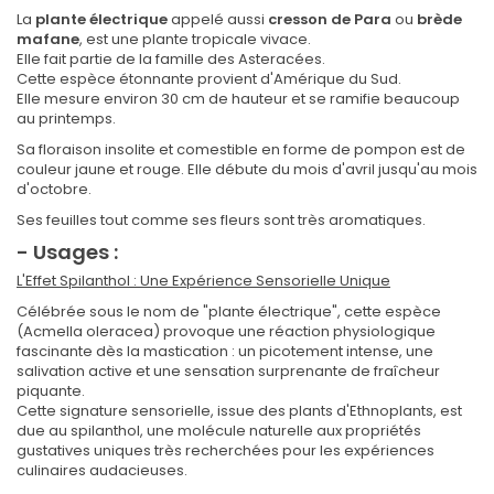
La
plante électrique
appelé aussi
cresson de Para
ou
brède
mafane
, est une plante tropicale vivace.
Elle fait partie de la famille des Asteracées.
Cette espèce étonnante provient d'Amérique du Sud.
Elle mesure environ 30 cm de hauteur et se ramifie beaucoup
au printemps.
Sa floraison insolite et comestible en forme de pompon est de
couleur jaune et rouge. Elle débute du mois d'avril jusqu'au mois
d'octobre.
Ses feuilles tout comme ses fleurs sont très aromatiques.
- Usages :
L'Effet Spilanthol : Une Expérience Sensorielle Unique
Célébrée sous le nom de "plante électrique", cette espèce
(Acmella oleracea) provoque une réaction physiologique
fascinante dès la mastication : un picotement intense, une
salivation active et une sensation surprenante de fraîcheur
piquante.
Cette signature sensorielle, issue des plants d'Ethnoplants, est
due au spilanthol, une molécule naturelle aux propriétés
gustatives uniques très recherchées pour les expériences
culinaires audacieuses.