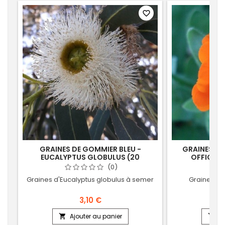
favorite_border
GRAINES DE GOMMIER BLEU -
GRAINES DE
EUCALYPTUS GLOBULUS (20
OFFICINA
SEMENCES)
(0)
Graines d'Eucalyptus globulus à semer
Graines de
3,10 €
Ajouter au panier
Aj

