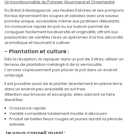
Un Incontournable du Potager Gourmand et Ornemental
Du Brésil à Madagascar, ses feuilles fraîches et ses pompons
floraux dynamisent les soupes et salades avec une saveur
poivrée unique, accessible même aux jardiniers débutants.
Sa croissance rapide en pot ou sur balcon permet de
conjuguer facilement biodiversité et originalité, offrant aux
passionnés de variétés rares un spécimen à la fois décoratif,
aromatique et fascinant à cultiver.
- Plantation et culture :
Dès la réception, le repiquer dans un pot de 3 litres, utiliser un
terreau de plantation mélangé à de la vermiculite.
L'arroser copieusement puis placer le pot dans un endroit
ombragé.
Il est possible aussi de le planter directement en pleine terre
dans un endroit peu ensoleillé en sol frais.
Attention aux limaces et escargots, elles adorent se faire
électrifier.
Croissance rapide.
Variété comestible totalement insolite à découvrir.
Produit de belles fleurs rouges et jaunes durant la période
estivale.
Je vous conseil aussi :