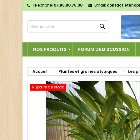
Téléphone:
07.86.80.78.00
Email:
contact.ethnop
M
C
C
Rechercher
add_circle_outline
Vo
No
d'e
NOS PRODUITS
FORUM DE DISCUSSION
Accueil
Plantes et graines atypiques
Les p
Rupture de stock