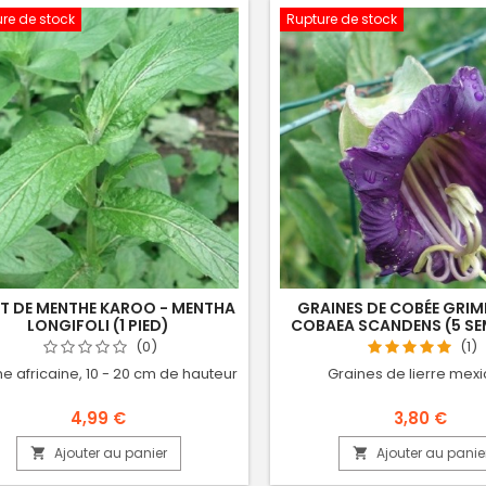
re de stock
Rupture de stock
T DE MENTHE KAROO - MENTHA
GRAINES DE COBÉE GRIM
LONGIFOLI (1 PIED)
COBAEA SCANDENS (5 SE
(0)
(1)
e africaine, 10 - 20 cm de hauteur
Graines de lierre mexi
4,99 €
3,80 €
Ajouter au panier
Ajouter au panie

