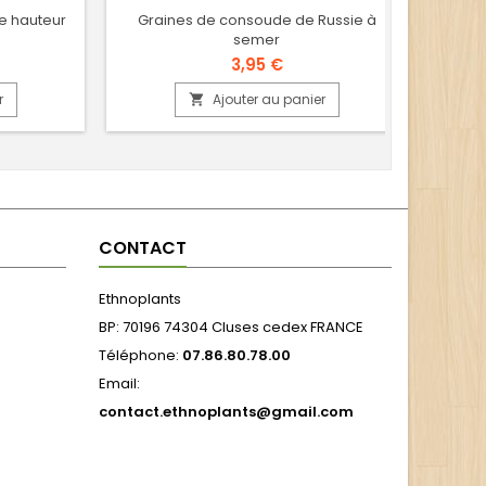
de hauteur
Graines de consoude de Russie à
G
semer
3,95 €
r
Ajouter au panier

CONTACT
Ethnoplants
BP: 70196 74304 Cluses cedex FRANCE
Téléphone:
07.86.80.78.00
Email:
contact.ethnoplants@gmail.com