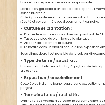
Une culture d'épice accessible et responsable
Sensible au gel, cette plante tropicale s'épanouit merv
saison hivernale.
Cultivé principalement pour la préservation botanique
récolté et consommé avec discernement culinaire.
- Culture et plantation :
Plantez le safran des Indes dans un grand pot de 5 lit
Tassez au pied du plant lors de la plantation.
Arrosez délicatement la culture.
La mettre dans un endroit chaud à une exposition o
Sous climat doux, il est possible de le cultiver directeme
- Type de terre / substrat :
Le substrat doit être un sol riche, léger, bien drainé e
croissance.
- Exposition / ensoleillement :
Cette épice indienne jaune requiert une exposition en pl
par jour.
- Températures / rusticité :
Originaire des régions tropicales, le curcuma aime les 
10°C. En climat tempéré ou froid, il doit être cultivé en se