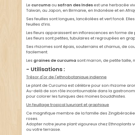
Le
curcuma
ou
safran des Indes
est une herbacée viva
Taïwan, au Japon, en Birmanie, en Indonésie et en Afriq
Ses feuilles sont longues, lancéolées et vert foncé. Ell
feuilles d’iris.
Les fleurs apparaissent en inflorescences en forme de 
Les fleurs sont petites, tubulaires et regroupées en g
Ses rhizomes sont épais, souterrains et charnus, de cou
facilement.
Les
graines de curcuma
sont marron, de petite taille,
- Utilisations :
Trésor d'or de l'ethnobotanique indienne
Le plant de Curcuma est célèbre pour son rhizome aro
Au-delà de son rôle incontournable dans la gastronomie
pour colorer les tuniques des moines bouddhistes.
Un feuillage tropical luxuriant et graphique
Ce magnifique membre de la famille des Zingibéracées s
roses.
Adopter notre jeune plant vigoureux chez Ethnoplants v
ou votre terrasse.