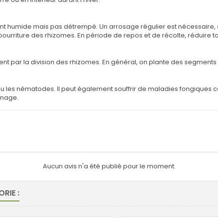
t humide mais pas détrempé. Un arrosage régulier est nécessaire, su
ourriture des rhizomes. En période de repos et de récolte, réduire tot
ment par la division des rhizomes. En général, on plante des segmen
 ou les nématodes. Il peut également souffrir de maladies fongiques 
inage.
Aucun avis n'a été publié pour le moment.
RIE :