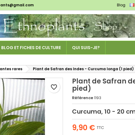
lants@gmail.com
Blog
es listes d'envies
réer une liste d'envies
onnexion
Créer une nouvelle liste
us devez être connecté pour ajouter des produits à votre liste
m de la liste d'envies
nvies.
BLOG ET FICHES DE CULTURE
QUI SUIS-JE?
Annuler
Connexio
Annuler
Créer une liste d'envie
lantes rares
Plant de Safran des Indes - Curcuma longa (1 pied)
Plant de Safran d
favorite_border
pied)
Référence
1193
Curcuma, 10 - 20 c
9,90 €
TTC