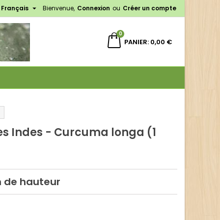

Français
Bienvenue,
Connexion
ou
Créer un compte
×
×
×
0
PANIER
0,00 €
n
s
es Indes - Curcuma longa (1
m de hauteur