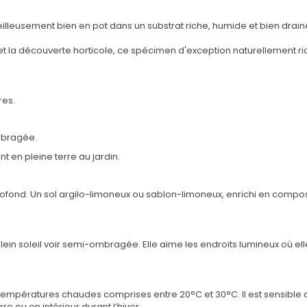
eilleusement bien en pot dans un substrat riche, humide et bien drain
 et la découverte horticole, ce spécimen d'exception naturellement 
res.
mbragée.
nt en pleine terre au jardin.
t profond. Un sol argilo-limoneux ou sablon-limoneux, enrichi en compo
ein soleil voir semi-ombragée. Elle aime les endroits lumineux où ell
températures chaudes comprises entre 20°C et 30°C. Il est sensible a
rre ou en intérieur durant l’hiver.