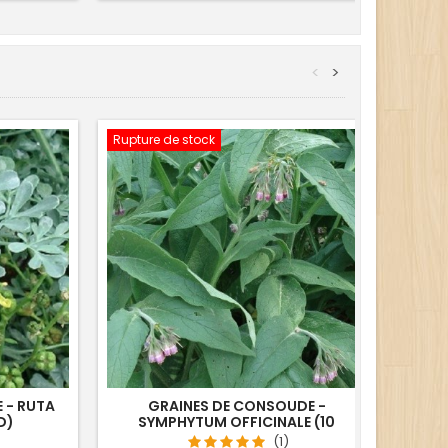
<
>
Rupture de stock
E - RUTA
GRAINES DE CONSOUDE -
G
D)
SYMPHYTUM OFFICINALE (10
SEMENCES)
(1)