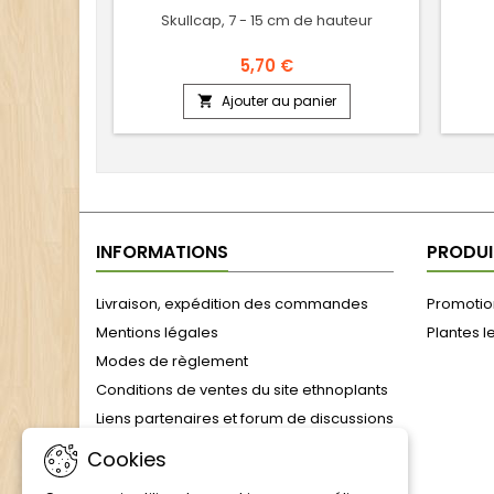
Skullcap, 7 - 15 cm de hauteur
5,70 €
Ajouter au panier

INFORMATIONS
PRODUI
Livraison, expédition des commandes
Promotion
Mentions légales
Plantes l
Modes de règlement
Conditions de ventes du site ethnoplants
Liens partenaires et forum de discussions
formulaire de rétractation
Cookies
Julien, l'âme d'Ethnoplants : 25 ans de