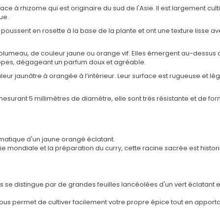
ce à rhizome qui est originaire du sud de l'Asie. Il est largement cul
ue.
es poussent en rosette à la base de la plante et ont une texture lisse 
plumeau, de couleur jaune ou orange vif. Elles émergent au-dessus du
rappes, dégageant un parfum doux et agréable.
leur jaunâtre à orangée à l’intérieur. Leur surface est rugueuse et 
 mesurant 5 millimètres de diamètre, elle sont très résistante et de 
matique d'un jaune orangé éclatant.
 mondiale et la préparation du curry, cette racine sacrée est histor
e distingue par de grandes feuilles lancéolées d'un vert éclatant et 
ous permet de cultiver facilement votre propre épice tout en apportan