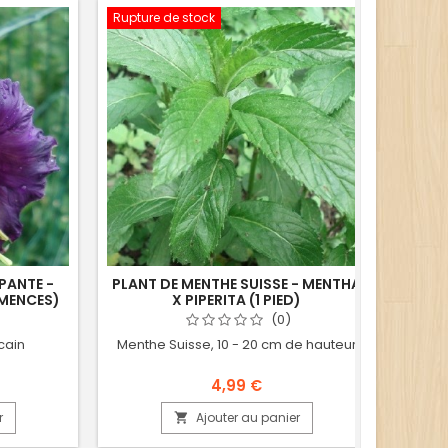
Rupture de stock
PANTE -
PLANT DE MENTHE SUISSE - MENTHA
GRAI
MENCES)
X PIPERITA (1 PIED)
ZA
(0)
cain
Menthe Suisse, 10 - 20 cm de hauteur
Grain
4,99 €
r
Ajouter au panier
