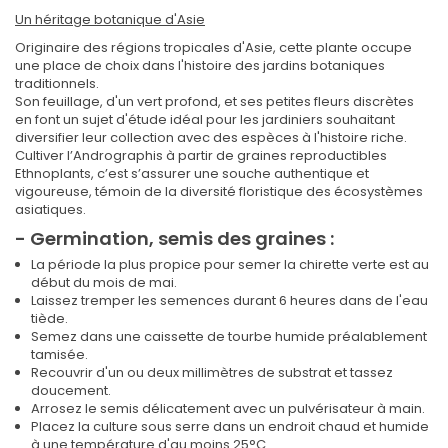
Un héritage botanique d'Asie
Originaire des régions tropicales d'Asie, cette plante occupe
une place de choix dans l'histoire des jardins botaniques
traditionnels.
Son feuillage, d'un vert profond, et ses petites fleurs discrètes
en font un sujet d'étude idéal pour les jardiniers souhaitant
diversifier leur collection avec des espèces à l'histoire riche.
Cultiver l’Andrographis à partir de graines reproductibles
Ethnoplants, c’est s’assurer une souche authentique et
vigoureuse, témoin de la diversité floristique des écosystèmes
asiatiques.
- Germination, semis des graines :
La période la plus propice pour semer la chirette verte est au
début du mois de mai.
Laissez tremper les semences durant 6 heures dans de l'eau
tiède.
Semez dans une caissette de tourbe humide préalablement
tamisée.
Recouvrir d'un ou deux millimètres de substrat et tassez
doucement.
Arrosez le semis délicatement avec un pulvérisateur à main.
Placez la culture sous serre dans un endroit chaud et humide
à une température d'au moins 25°C.