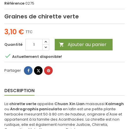
Référence
0275
Graines de chirette verte
3,10 €
TTC
Ajouter au panier
Quantité


Actuellement disponible!
Partager
Tweet
Pinterest
Partager
DESCRIPTION
La
chirette verte
appelée
Chuan Xin Lian
maisaussi
Kalmegh
ou
Andrographis paniculata
en latin est une petite plante
herbacée mesurant 50 à 80 cm de hauteur, originaire d'Asie et
appartenant à la famille des Acanthacées. La chirette est non
rustique, elle est également nommée Justicie, Chirreta,