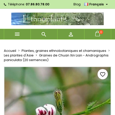

Téléphone:
07.86.80.78.00
Blog
Français
×
×
×
Mes listes d'envies
Créer une liste d'envies
Connexion
Créer une nouvelle liste
add_circle_outline
Vous devez être connecté pour ajouter des produits
Nom de la liste d'envies
à votre liste d'envies.
0



Annuler
Connexion
Annuler
Créer une liste d'envies
Accueil
Plantes, graines ethnobotaniques et chamaniques
Les plantes d'Asie
Graines de Chuan Xin Lian - Andrographis
paniculata (20 semences)
favorite_border