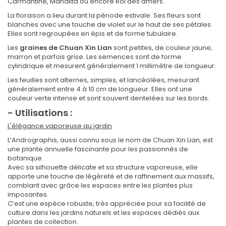
Carmantine, Mahalita ou encore Roi des amers.
La floraison a lieu durant la période estivale. Ses fleurs sont
blanches avec une touche de violet sur le haut de ses pétales.
Elles sont regroupées en épis et de forme tubulaire.
Les
graines de Chuan Xin Lian
sont petites, de couleur jaune,
marron et parfois grise. Les semences sont de forme
cylindrique et mesurent généralement 1 millimètre de longueur.
Les feuilles sont alternes, simples, et lancéolées, mesurant
généralement entre 4 à 10 cm de longueur. Elles ont une
couleur verte intense et sont souvent dentelées sur les bords.
- Utilisations :
L'élégance vaporeuse au jardin
L’Andrographis, aussi connu sous le nom de Chuan Xin Lian, est
une plante annuelle fascinante pour les passionnés de
botanique.
Avec sa silhouette délicate et sa structure vaporeuse, elle
apporte une touche de légèreté et de raffinement aux massifs,
comblant avec grâce les espaces entre les plantes plus
imposantes.
C’est une espèce robuste, très appréciée pour sa facilité de
culture dans les jardins naturels et les espaces dédiés aux
plantes de collection.