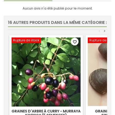
Aucun avis n'a été publié pour le moment.
16 AUTRES PRODUITS DANS LA MÊME CATÉGORIE :
<
>
Rupture de stock
Rupture de stoc
favorite_border
GRAINES D'ARBRE À CURRY - MURRAYA
GRAINES DE