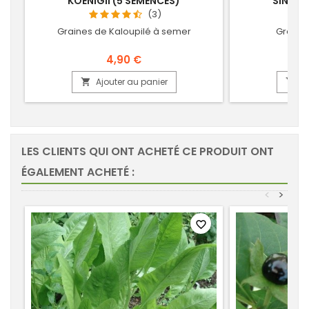
KOENIGII (5 SEMENCES)
SINENS
(3)
Graines de Kaloupilé à semer
Graine
4,90 €
Ajouter au panier
Aj


LES CLIENTS QUI ONT ACHETÉ CE PRODUIT ONT
ÉGALEMENT ACHETÉ :
<
>
favorite_border