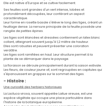
Elle est native d'Europe et se cultive facilement.
Ses feuilles sont grandes d'un vert intense, lobées et
profondément découpées, leur conférant un aspect
caractéristique.
Leur forme en rosette basale s'élève le long des tiges, créant un
feuillage dense. La nervure principale de la feuille possède une
rangée de petites épines.
Les tiges sont élancées et dressées contiennent un latex blanc
collant, atteignant souvent jusqu'à 1,2 mètre de hauteur.
Elles sont robustes et peuvent présenter une coloration
verdâtre.
Les tiges sont ramifiées en haut. Leur structure permet à la
plante de se démarquer dans le paysage.
La floraison se déroule principalement durant la saison estivale.
Les fleurs, de couleur jaune vif, sont regroupées en capitules qui
s'épanouissent en grappes sur le sommet des tiges.
- Histoire :
Une curiosité des herbiers historiques
La Lactuca virosa, souvent appelée Laitue vireuse, est une
espèce végétale qui occupe une place particulière dans
l'histoire de la botanique européenne.