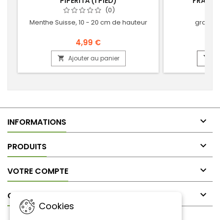
PIPERITA (1 PIED)
FRAGILI
(0)
Menthe Suisse, 10 - 20 cm de hauteur
graines
4,99 €
Ajouter au panier
Aj



INFORMATIONS

PRODUITS

VOTRE COMPTE

CONTACT
Cookies