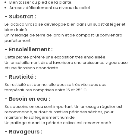
Bien tasser au pied de la plante.
Arrosez délicatement au niveau du collet.
- Substrat :
Le lactuca virosa se développe bien dans un substrat léger et
bien drainé.
Un mélange de terre de jardin et de compost lui conviendra
parfaitement.
- Ensoleillement :
Cette plante préfère une exposition très ensoleillée.
Un ensoleillement direct favorisera une croissance vigoureuse
et une floraison abondante.
- Rusticité :
Sa rusticité est bonne, elle pousse très vite sous des
températures comprises entre 15 et 25° C.
- Besoin en eau :
Ses besoins en eau sont important. Un arrosage régulier est
recommandé, surtout durant les périodes sèches, pour
maintenir le sol légèrement humide.
Un paillage durant la période estival est recommandé.
- Ravageurs :