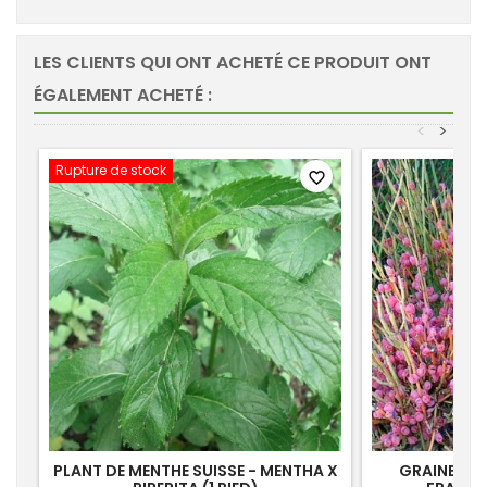
LES CLIENTS QUI ONT ACHETÉ CE PRODUIT ONT
ÉGALEMENT ACHETÉ :
<
>
Rupture de stock
favorite_border
PLANT DE MENTHE SUISSE - MENTHA X
GRAINES D