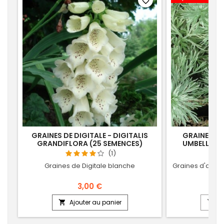
favorite_border
GRAINES DE DIGITALE - DIGITALIS
GRAINES DE
GRANDIFLORA (25 SEMENCES)
UMBELLIFOR
(1)
Graines de Digitale blanche
Graines d'armo
3,00 €
Ajouter au panier
Aj

