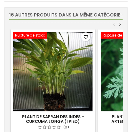
16 AUTRES PRODUITS DANS LA MÊME CATÉGORIE :
<
>
Rupture de stock
Rupture de stoc
favorite_border
PLANT DE SAFRAN DES INDES -
PLANT DE 
CURCUMA LONGA (1 PIED)
ARTEMISIA
(0)