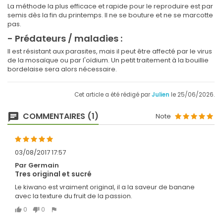
La méthode la plus efficace et rapide pour le reproduire est par
semis dès la fin du printemps. Il ne se bouture et ne se marcotte
pas.
- Prédateurs / maladies :
Il est résistant aux parasites, mais il peut être affecté par le virus
de la mosaïque ou par l'oïdium. Un petit traitement à la bouillie
bordelaise sera alors nécessaire.
Cet article a été rédigé par
Julien
le 25/06/2026.
COMMENTAIRES (1)
Note
03/08/2017 17:57
Par Germain
Tres original et sucré
Le kiwano est vraiment original, il a la saveur de banane
avec la texture du fruit de la passion.
0
0