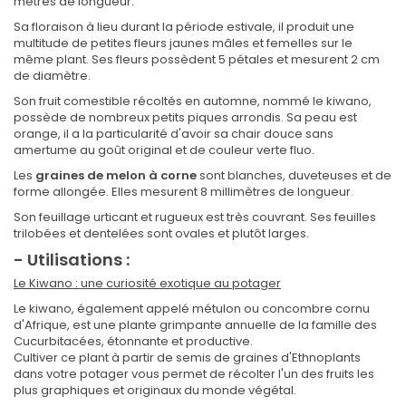
mètres de longueur.
Sa floraison à lieu durant la période estivale, il produit une
multitude de petites fleurs jaunes mâles et femelles sur le
même plant. Ses fleurs possèdent 5 pétales et mesurent 2 cm
de diamètre.
Son fruit comestible récoltés en automne, nommé le kiwano,
possède de nombreux petits piques arrondis. Sa peau est
orange, il a la particularité d'avoir sa chair douce sans
amertume au goût original et de couleur verte fluo.
Les
graines de melon à corne
sont blanches, duveteuses et de
forme allongée. Elles mesurent 8 millimètres de longueur.
Son feuillage urticant et rugueux est très couvrant. Ses feuilles
trilobées et dentelées sont ovales et plutôt larges.
- Utilisations :
Le Kiwano : une curiosité exotique au potager
Le kiwano, également appelé métulon ou concombre cornu
d'Afrique, est une plante grimpante annuelle de la famille des
Cucurbitacées, étonnante et productive.
Cultiver ce plant à partir de semis de graines d'Ethnoplants
dans votre potager vous permet de récolter l'un des fruits les
plus graphiques et originaux du monde végétal.