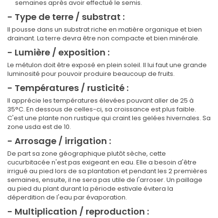
semaines après avoir effectué le semis.
- Type de terre / substrat :
Il pousse dans un substrat riche en matière organique et bien
drainant. La terre devra être non compacte et bien minérale.
- Lumière / exposition :
Le métulon doit être exposé en plein soleil. Il lui faut une grande
luminosité pour pouvoir produire beaucoup de fruits.
- Températures / rusticité :
Il apprécie les températures élevées pouvant aller de 25 à
35°C. En dessous de celles-ci, sa croissance est plus faible.
C'est une plante non rustique qui craint les gelées hivernales. Sa
zone usda est de 10.
- Arrosage / irrigation :
De part sa zone géographique plutôt sèche, cette
cucurbitacée n'est pas exigeant en eau. Elle a besoin d'être
irrigué au pied lors de sa plantation et pendant les 2 premières
semaines, ensuite, il ne sera pas utile de l'arroser. Un paillage
au pied du plant durant la période estivale évitera la
déperdition de l'eau par évaporation.
- Multiplication / reproduction :