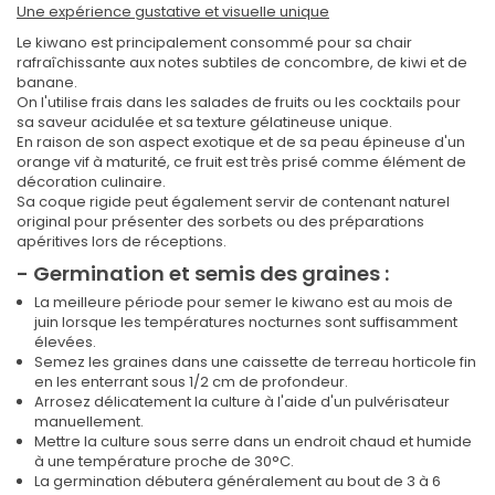
Une expérience gustative et visuelle unique
Le kiwano est principalement consommé pour sa chair
rafraîchissante aux notes subtiles de concombre, de kiwi et de
banane.
On l'utilise frais dans les salades de fruits ou les cocktails pour
sa saveur acidulée et sa texture gélatineuse unique.
En raison de son aspect exotique et de sa peau épineuse d'un
orange vif à maturité, ce fruit est très prisé comme élément de
décoration culinaire.
Sa coque rigide peut également servir de contenant naturel
original pour présenter des sorbets ou des préparations
apéritives lors de réceptions.
- Germination et semis des graines :
La meilleure période pour semer le kiwano est au mois de
juin lorsque les températures nocturnes sont suffisamment
élevées.
Semez les graines dans une caissette de terreau horticole fin
en les enterrant sous 1/2 cm de profondeur.
Arrosez délicatement la culture à l'aide d'un pulvérisateur
manuellement.
Mettre la culture sous serre dans un endroit chaud et humide
à une température proche de 30°C.
La germination débutera généralement au bout de 3 à 6