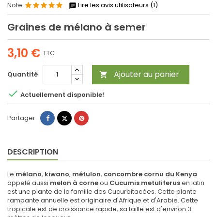
Note
Lire les avis utilisateurs (1)
Graines de mélano à semer
3,10 €
TTC
Ajouter au panier
Quantité


Actuellement disponible!
Partager
Tweet
Pinterest
Partager
DESCRIPTION
Le
mélano
,
kiwano
,
métulon
,
concombre cornu du Kenya
appelé aussi
melon à corne
ou
Cucumis metuliferus
en latin
est une plante de la famille des Cucurbitacées. Cette plante
rampante annuelle est originaire d'Afrique et d'Arabie. Cette
tropicale est de croissance rapide, sa taille est d'environ 3