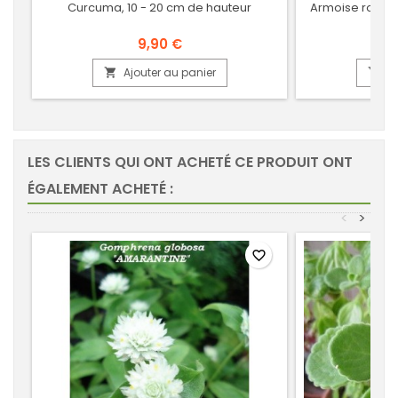
Curcuma, 10 - 20 cm de hauteur
Armoise romain
9,90 €
Ajouter au panier
Aj


LES CLIENTS QUI ONT ACHETÉ CE PRODUIT ONT
ÉGALEMENT ACHETÉ :
<
>
favorite_border