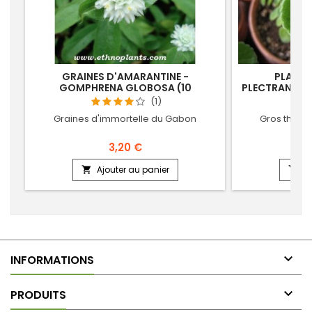
GRAINES D'AMARANTINE -
PLANT 
GOMPHRENA GLOBOSA (10
PLECTRANTHUS
SEMENCES)
(1)
Graines d'immortelle du Gabon
Gros thym, 
3,20 €
Ajouter au panier
Aj



INFORMATIONS

PRODUITS