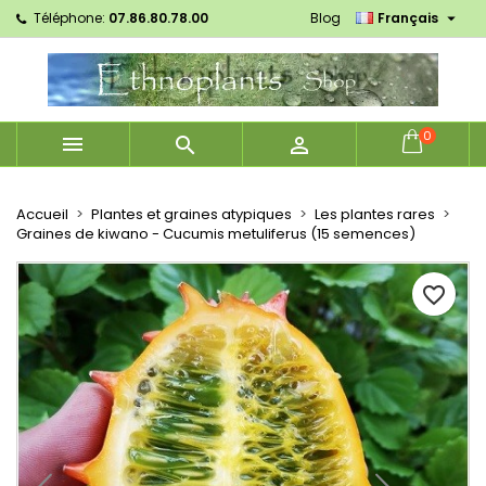

Téléphone:
07.86.80.78.00
Blog
Français
×
×
×
Mes listes d'envies
Créer une liste d'envies
Connexion
Créer une nouvelle liste
add_circle_outline
Vous devez être connecté pour ajouter des produits
Nom de la liste d'envies
à votre liste d'envies.
0



Annuler
Connexion
Annuler
Créer une liste d'envies
Accueil
Plantes et graines atypiques
Les plantes rares
Graines de kiwano - Cucumis metuliferus (15 semences)
favorite_border