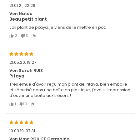
21.01.21, 22:29
Von Natou
Beau petit plant
Joli plant de pitaya, je viens de le mettre en pot.
2
0
21.05.20, 19:27
Von Sarah RUIZ
Pitaya
Trés émue d'avoir reçu mon plant de Pitaya, bien emballé
et sécurisé dans une boîte en plastique, j'avais l'impression
d'ouvrir une boîte aux trésors !
1
0
19.03.19, 07:31
Von Mme ROULET Germaine