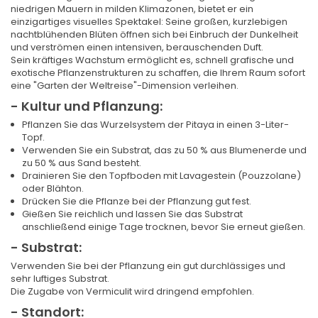
niedrigen Mauern in milden Klimazonen, bietet er ein
einzigartiges visuelles Spektakel: Seine großen, kurzlebigen
nachtblühenden Blüten öffnen sich bei Einbruch der Dunkelheit
und verströmen einen intensiven, berauschenden Duft.
Sein kräftiges Wachstum ermöglicht es, schnell grafische und
exotische Pflanzenstrukturen zu schaffen, die Ihrem Raum sofort
eine "Garten der Weltreise"-Dimension verleihen.
- Kultur und Pflanzung:
Pflanzen Sie das Wurzelsystem der Pitaya in einen 3-Liter-
Topf.
Verwenden Sie ein Substrat, das zu 50 % aus Blumenerde und
zu 50 % aus Sand besteht.
Drainieren Sie den Topfboden mit Lavagestein (Pouzzolane)
oder Blähton.
Drücken Sie die Pflanze bei der Pflanzung gut fest.
Gießen Sie reichlich und lassen Sie das Substrat
anschließend einige Tage trocknen, bevor Sie erneut gießen.
- Substrat:
Verwenden Sie bei der Pflanzung ein gut durchlässiges und
sehr luftiges Substrat.
Die Zugabe von Vermiculit wird dringend empfohlen.
- Standort: