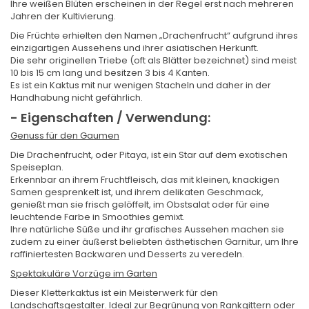
Ihre weißen Blüten erscheinen in der Regel erst nach mehreren
Jahren der Kultivierung.
Die Früchte erhielten den Namen „Drachenfrucht“ aufgrund ihres
einzigartigen Aussehens und ihrer asiatischen Herkunft.
Die sehr originellen Triebe (oft als Blätter bezeichnet) sind meist
10 bis 15 cm lang und besitzen 3 bis 4 Kanten.
Es ist ein Kaktus mit nur wenigen Stacheln und daher in der
Handhabung nicht gefährlich.
- Eigenschaften / Verwendung:
Genuss für den Gaumen
Die Drachenfrucht, oder Pitaya, ist ein Star auf dem exotischen
Speiseplan.
Erkennbar an ihrem Fruchtfleisch, das mit kleinen, knackigen
Samen gesprenkelt ist, und ihrem delikaten Geschmack,
genießt man sie frisch gelöffelt, im Obstsalat oder für eine
leuchtende Farbe in Smoothies gemixt.
Ihre natürliche Süße und ihr grafisches Aussehen machen sie
zudem zu einer äußerst beliebten ästhetischen Garnitur, um Ihre
raffiniertesten Backwaren und Desserts zu veredeln.
Spektakuläre Vorzüge im Garten
Dieser Kletterkaktus ist ein Meisterwerk für den
Landschaftsgestalter. Ideal zur Begrünung von Rankgittern oder