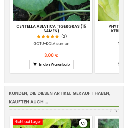
CENTELLA ASIATICA TIGERGRAS (15
PHYTOLA
SAMEN)
KERMESB
(2)
GOTU-KOLA samen
TINT
3,00 €
In den Warenkorb
In


KUNDEN, DIE DIESEN ARTIKEL GEKAUFT HABEN,
KAUFTEN AUCH ...
<
>
Nicht auf Lager
favorite_border