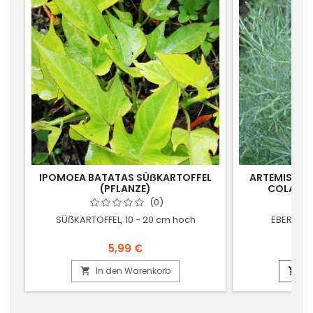
IPOMOEA BATATAS SÜẞKARTOFFEL
ARTEMISIA 
(PFLANZE)
COLA ST
(0)
SÜẞKARTOFFEL, 10 - 20 cm hoch
EBERRAUT
5,99 €
In den Warenkorb
In

