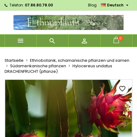

Telefon:
07.86.80.78.00
Blog
Deutsch
×
×
×
Mes listes d'envies
Wunschliste erstellen
Anmelden
Créer une nouvelle liste
add_circle_outline
Sie müssen angemeldet sein, um Artikel Ihrer
Name der Wunschliste
Wunschliste hinzufügen zu können.
0



Abbrechen
Anmelden
Abbrechen
Wunschliste erstellen
Startseite
Ethnobotanik, schamanische pflanzen und samen
Südamerikanische pflanzen
Hylocereus undatus
DRACHENFRUCHT (pflanze)
favorite_border