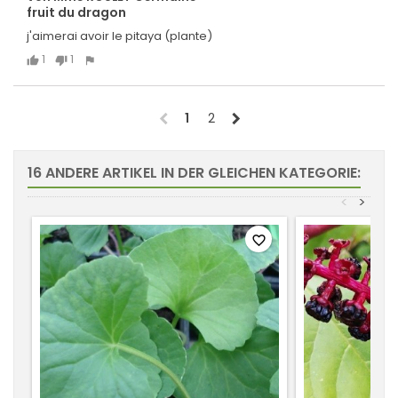
fruit du dragon
j'aimerai avoir le pitaya (plante)
1
1
chevron_left
chevron_right
1
2
16 ANDERE ARTIKEL IN DER GLEICHEN KATEGORIE:
<
>
favorite_border